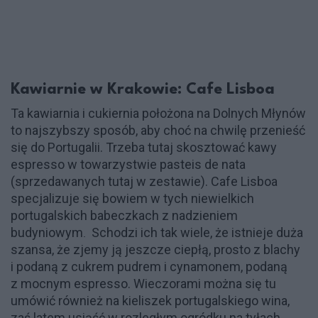
Kawiarnie w Krakowie: Cafe Lisboa
Ta kawiarnia i cukiernia położona na Dolnych Młynów
to najszybszy sposób, aby choć na chwilę przenieść
się do Portugalii. Trzeba tutaj skosztować kawy
espresso w towarzystwie pasteis de nata
(sprzedawanych tutaj w zestawie). Cafe Lisboa
specjalizuje się bowiem w tych niewielkich
portugalskich babeczkach z nadzieniem
budyniowym
Schodzi ich tak wiele, że istnieje duża
. 
szansa, że zjemy ją jeszcze ciepłą, prosto z blachy
i podaną z cukrem pudrem i cynamonem, podaną
z mocnym espresso. Wieczorami można się tu
umówić również na kieliszek portugalskiego wina,
zaś latem usiąść w rozległym ogródku na tyłach