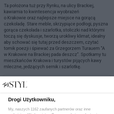
Ta położona tuż przy Rynku, na ulicy Brackiej,
kawiarnia to kwintesencja wyobrażeń
o Krakowie oraz najlepsze miejsce na gorącą
czekoladę. Stare meble, skrzypiące podłogi, pyszna
gorąca czekolada i szarlotka, stoliczki nad którymi
toczą się dyskusje, tworzą urokliwy klimat, idealny
aby schować się tutaj przed deszczem, czytać
tomik poezji i śpiewać za Grzegorzem Turauem "A
w Krakowie na Brackiej pada deszcz". Spotkamy tu
mieszkańców Krakowa i turystów pijących kawy
mleczne, jedzących sernik i szarlotkę.
Drogi Użytkowniku,
My, naszych 1162 zaufanych partnerów oraz inne