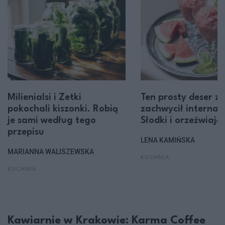
Milienialsi i Zetki
Ten prosty deser z
pokochali kiszonki. Robią
zachwycił internau
je sami według tego
Słodki i orzeźwiają
przepisu
LENA KAMIŃSKA
MARIANNA WALISZEWSKA
KUCHNIA
KUCHNIA
Kawiarnie w Krakowie: Karma Coffee