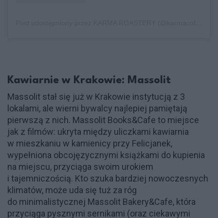
Post udostępniony przez KARMA ROASTERY (@karmacoffeeroastery)
Kawiarnie w Krakowie: Massolit
Massolit stał się już w Krakowie instytucją z 3
lokalami, ale wierni bywalcy najlepiej pamiętają
pierwszą z nich. Massolit Books&Cafe to miejsce
jak z filmów: ukryta między uliczkami kawiarnia
w mieszkaniu w kamienicy przy Felicjanek,
wypełniona obcojęzycznymi książkami do kupienia
na miejscu, przyciąga swoim urokiem
i tajemniczością. Kto szuka bardziej nowoczesnych
klimatów, może uda się tuż za róg
do minimalistycznej Massolit Bakery&Cafe, która
przyciąga pysznymi sernikami (oraz ciekawymi