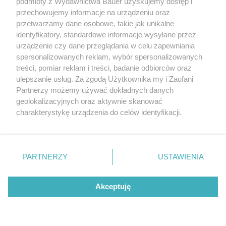
podmioty z Wydawnictwa Bauer uzyskujemy dostęp i
przechowujemy informacje na urządzeniu oraz
przetwarzamy dane osobowe, takie jak unikalne
identyfikatory, standardowe informacje wysyłane przez
urządzenie czy dane przeglądania w celu zapewniania
spersonalizowanych reklam, wybór spersonalizowanych
treści, pomiar reklam i treści, badanie odbiorców oraz
Wyświetl ten post na Instagramie
ulepszanie usług. Za zgodą Użytkownika my i Zaufani
Partnerzy możemy używać dokładnych danych
geolokalizacyjnych oraz aktywnie skanować
charakterystykę urządzenia do celów identyfikacji.
Ponieważ cenimy Twoją prywatność, prosimy o zgodę na
korzystanie z tych technologii poprzez kliknięcie
„Akceptuję”. Zgoda jest dobrowolna i zawsze możesz ją
zmienić/wycofać klikając przycisk ustawień prywatności
PARTNERZY
USTAWIENIA
znajdujący się w lewym dolnym rogu strony
. Niektóre
rodzaje przetwarzania danych nie wymagają zgody
Akceptuję
użytkownika, ale masz prawo sprzeciwić się takiemu
Horoskop tygodniowy od 10 do 16 sierpnia.
przetwarzaniu. Preferencje będą miały zastosowanie tylko
Dla tych znaków będzie to najlepszy
Post udostępniony przez Nowa Prowincja (@nowaprowincja)
na tej witrynie.
tydzień lata