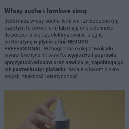
Włosy suche i łamliwe zimą
Jeśli masz włosy suche, łamliwe i zniszczone (np.
częstym farbowaniem) lub mają one skłonność
do puszenia się czy elektryzowania, sięgnij
po
Keratynę w płynie z linii REVOSS
PREFESSIONAL
. Wzbogacona o olej z awokado
płynna keratyna do włosów
wygładza i poprawia
sprężystość włosów oraz nawilża je, zapobiegając
ich puszeniu się i plątaniu
. Nadaje włosom piękny
połysk, miękkość i elastyczność.