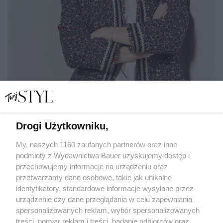
Drogi Użytkowniku,
Jak wygrałam walkę z wypadającymi włosami? Urodowe
S.O.S
My, naszych 1160 zaufanych partnerów oraz inne
podmioty z Wydawnictwa Bauer uzyskujemy dostęp i
przechowujemy informacje na urządzeniu oraz
JOANNA ANDRZEJEWSKA-SARNOWSKA
przetwarzamy dane osobowe, takie jak unikalne
WŁOSY
identyfikatory, standardowe informacje wysyłane przez
urządzenie czy dane przeglądania w celu zapewniania
spersonalizowanych reklam, wybór spersonalizowanych
treści, pomiar reklam i treści, badanie odbiorców oraz