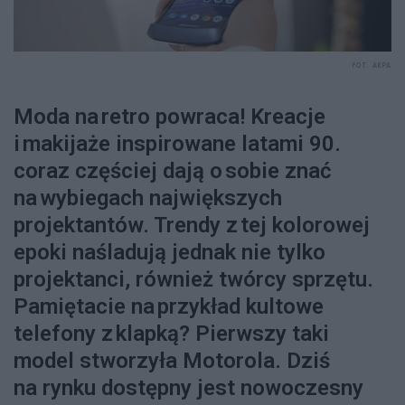
FOT. AKPA
Moda na retro powraca! Kreacje
i makijaże inspirowane latami 90.
coraz częściej dają o sobie znać
na wybiegach największych
projektantów. Trendy z tej kolorowej
epoki naśladują jednak nie tylko
projektanci, również twórcy sprzętu.
Pamiętacie na przykład kultowe
telefony z klapką? Pierwszy taki
model stworzyła Motorola. Dziś
na rynku dostępny jest nowoczesny