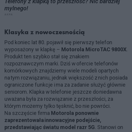
Telefony z klapką to przeszłość? Nic bardziej
mylnego!
AKPA
Klasyka z nowoczesnością
Pod koniec lat 80. pojawił się pierwszy telefon
wyposażony w klapkę –
Motorola MicroTAC 9800X
.
Produkt ten szybko stał się znakiem
rozpoznawczym marki.
Dziś w ofercie telefonów
komórkowych znajdziemy wiele modeli opartych
na tym rozwiązaniu, jednak większość z nich posiada
ograniczone funkcje i ma za zadanie służyć głównie
seniorom. Klapka w telefonie jeszcze do niedawna
uważana była za rozwiązanie z przeszłości, za
którym możemy tylko tęsknić, bo nie powróci.
Na szczęście firma
Motorola ponownie
zaprezentowała innowacyjne podejście,
przedstawiając światu model
razr
5G
.
Stanowi on