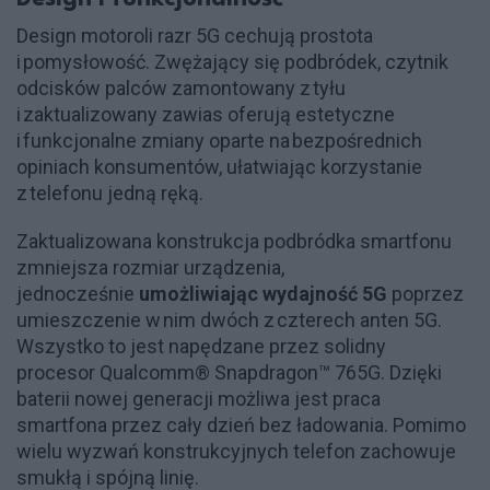
Design m
otoroli
razr
5G cechują prostota
i pomysłowość. Zwężający się podbródek, czytnik
odcisków palców zamontowany z tyłu
i zaktualizowany zawias oferują estetyczne
i funkcjonalne zmiany oparte na bezpośrednich
opiniach konsumentów, ułatwiając korzystanie
z telefonu jedną ręką.
Zaktualizowana konstrukcja podbródka smartfonu
zmniejsza rozmiar urządzenia,
jednocześnie
umożliwiając wydajność 5G
poprzez
umieszczenie w nim dwóch z czterech anten 5G.
Wszystko to jest napędzane przez solidny
procesor
Qualcomm
®
Snapdragon
™ 765G. Dzięki
baterii nowej generacji możliwa jest praca
smartfona przez cały dzień bez ładowania. Pomimo
wielu wyzwań konstrukcyjnych telefon zachowuje
smukłą i spójną linię.