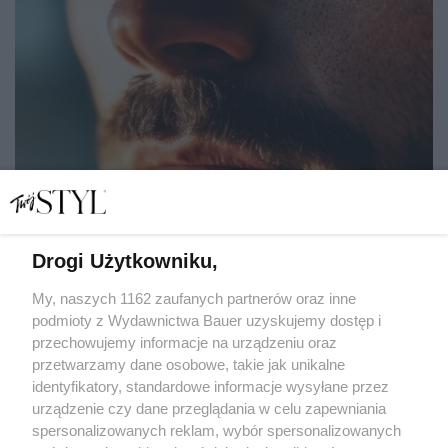
Drogi Użytkowniku,
Życzenia imieninowe dla mężczyzny: piękne i mądre
słowa, które zostaną zapamiętane
My, naszych 1162 zaufanych partnerów oraz inne
podmioty z Wydawnictwa Bauer uzyskujemy dostęp i
przechowujemy informacje na urządzeniu oraz
MARIANNA WALISZEWSKA
przetwarzamy dane osobowe, takie jak unikalne
PIĘKNE ŻYCIE
identyfikatory, standardowe informacje wysyłane przez
urządzenie czy dane przeglądania w celu zapewniania
spersonalizowanych reklam, wybór spersonalizowanych