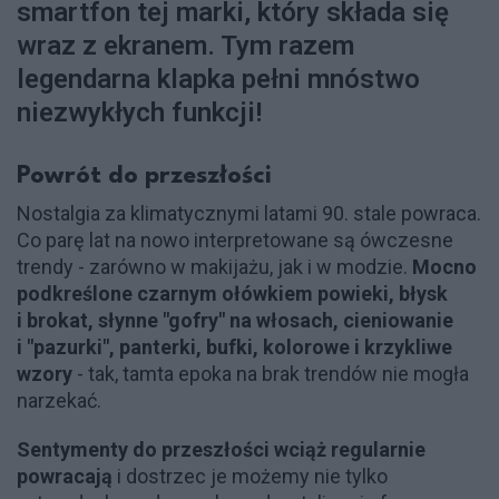
smartfon tej marki, który składa się
wraz z ekranem. Tym razem
legendarna klapka pełni mnóstwo
niezwykłych funkcji!
Powrót do przeszłości
Nostalgia za klimatycznymi latami 90. stale powraca.
Co parę lat na nowo interpretowane są ówczesne
trendy - zarówno w makijażu, jak i w modzie.
Mocno
podkreślone czarnym ołówkiem powieki, błysk
i brokat, słynne "gofry" na włosach, cieniowanie
i "pazurki", panterki, bufki, kolorowe i krzykliwe
wzory
- tak, tamta epoka na brak trendów nie mogła
narzekać.
Sentymenty do przeszłości wciąż regularnie
powracają
i dostrzec je możemy nie tylko