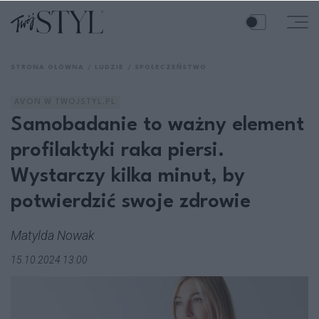
STRONA GŁÓWNA
LUDZIE
SPOŁECZEŃSTWO
AVON W TWOJSTYL.PL
Samobadanie to ważny element
profilaktyki raka piersi.
Wystarczy kilka minut, by
potwierdzić swoje zdrowie
Matylda Nowak
15.10.2024 13:00