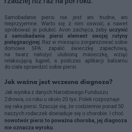
rzadziej niż raz na pół roku.
Samobadanie piersi nie jest ani trudne, ani
nieprzyjemne. Warto się z nim oswoić, a nawet
spróbować je polubić. Avon zachęca, żeby
uczynić
z samobadania piersi element swojej rutyny
pielęgnacyjnej
. Raz w miesiącu zorganizować sobie
domowe SPA: zapalić świeczkę zapachową,
na twarz nałożyć ulubioną maseczkę, wziąć
relaksującą kąpiel, a podczas aplikacji balsamu
do ciała sprawdzić sobie piersi.
Jak ważna jest wczesna diagnoza?
Jak wynika z danych Narodowego Funduszu
Zdrowia, co roku u około 20 tys. Polek rozpoznaje
się raka piersi. Szacuje się, że codziennie ponad 50
naszych rodaczek dowiaduje się o chorobie. I choć
nowotwór piersi to poważna choroba, jej diagnoza
nie oznacza wyroku
.