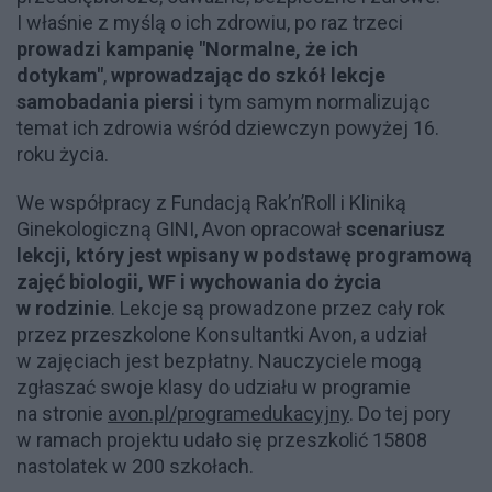
I właśnie z myślą o ich zdrowiu, po raz trzeci
prowadzi kampanię "Normalne, że ich
dotykam"
,
wprowadzając do szkół lekcje
samobadania piersi
i tym samym normalizując
temat ich zdrowia wśród dziewczyn powyżej 16.
roku życia.
We współpracy z Fundacją Rak’n’Roll i Kliniką
Ginekologiczną GINI, Avon opracował
scenariusz
lekcji, który jest wpisany w podstawę programową
zajęć biologii, WF i wychowania do życia
w rodzinie
. Lekcje są prowadzone przez cały rok
przez przeszkolone Konsultantki Avon, a udział
w zajęciach jest bezpłatny. Nauczyciele mogą
zgłaszać swoje klasy do udziału w programie
na stronie
avon.pl/programedukacyjny
. Do tej pory
w ramach projektu udało się przeszkolić 15808
nastolatek w 200 szkołach.