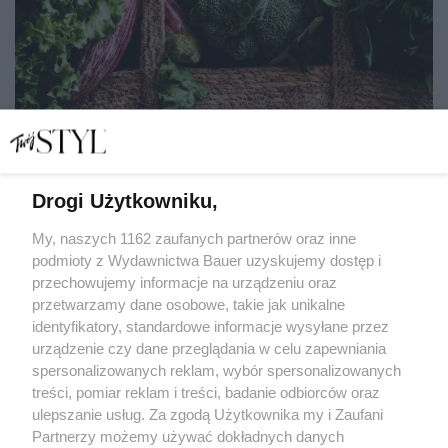
Drogi Użytkowniku,
Post dr Dąbrowskiej: czy minimalna liczba kalorii w diecie
pozwala zdrowo i trwale schudnąć?
My, naszych 1162 zaufanych partnerów oraz inne
podmioty z Wydawnictwa Bauer uzyskujemy dostęp i
przechowujemy informacje na urządzeniu oraz
MAŁGORZATA MALINOWSKA
przetwarzamy dane osobowe, takie jak unikalne
DIETA
identyfikatory, standardowe informacje wysyłane przez
urządzenie czy dane przeglądania w celu zapewniania
spersonalizowanych reklam, wybór spersonalizowanych
treści, pomiar reklam i treści, badanie odbiorców oraz
ulepszanie usług. Za zgodą Użytkownika my i Zaufani
Partnerzy możemy używać dokładnych danych