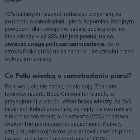
dzieje?
42% badanych naszych rodaczek przyznało, że
po prostu o samobadaniu piersi zapomina. Kolejnym
powodem, dla którego nie badają sobie piersi jest
brak wiedzy –
aż 35% nie jest pewna, na co
zwracać uwagę podczas samobadania
. Za to
szósta Polka (16%) unika badania... ze strachu przed
wykryciem zmiany.
Co Polki wiedzą o samobadaniu piersi?
Polki wolą się nie badać, bo się boją. Zdaniem
twórców raportu Boob Census ten strach, to
przynajmniej w części,
efekt braku wiedzy
. Aż 26%
badanych kobiet przyznało, że nigdy nie rozmawiały
z nikim na ten temat, a co czwarta (22%) odczuwa
dyskomfort poruszając to zagadnienie. Kobiety
czują się nieswojo mówiąc o zdrowiu swoich piersi,
bo jest to dla nich "zawstydzające" (13%)