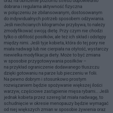
oraz na obniżenie poziomu stresu odpowiednio
dobrana i regularna aktywność fizyczna
w połączeniu ze zbilansowanym, dostosowanym
do indywidualnych potrzeb sposobem odżywiania.
Jeśli niechcianych kilogramów przybywa, to należy
zmodyfikować swoją dietę. Przy czym nie chodzi
tylko o obfitość posiłków, ale też ich skład i odstępy
między nimi. Jeśli tyje kobieta, która do tej pory nie
miała nadwagi lub nie cierpiała na otyłość, wystarczy
niewielka modyfikacja diety. Może to być zmiana
w sposobie przygotowywania posiłków –
na przykład ograniczenie dodawanego tłuszczu
dzięki gotowaniu na parze lub pieczeniu w folii.
Na pewno dobrym i stosunkowo prostym
rozwiązaniem będzie spożywanie większej ilości
warzyw, częściowe zastąpienie mięsa rybami... Jeśli
jednak kobieta przez szereg lat miała nadwagę, to
schudnięcie w okresie menopauzy będzie wymagać
od niej większych zmian w sposobie żywienia oraz