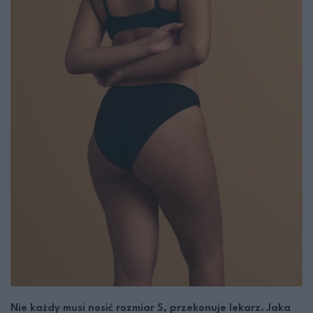
Nie każdy musi nosić rozmiar S, przekonuje lekarz. Jaka