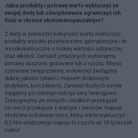
Jakie produkty i potrawy warto wykluczyć ze
swojej diety lub zdecydowanie ograniczyć ich
ilość w okresie okołomenopauzalnym?
Z diety w pierwszej kolejności warto wykluczyć
produkty wysoko przetworzone, garmażeryjne i te
wysokokaloryczne o niskiej wartości odżywczej
oraz alkohol. Zamiast smażonych wybierajmy
potrawy duszone, gotowane lub z rusztu. Mięso
czerwone (wieprzowinę, wołowinę) zastąpmy
dobrej jakości rybami i mięsem drobiowym
(indykiem, kurczakiem). Zamiast tłustych serów
sięgajmy po różnego rodzaju sery twarogowe.
Zrezygnujmy ze słonych i słodkich przekąsek
na rzecz przekąsek z warzyw i owoców. Napoje
słodzone to kolejna rzecz, którą warto wykluczyć –
0,5 litra słodzonego napoju to często aż 10 łyżeczek
cukru!