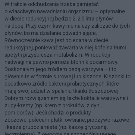
W trakcie odchudzania trzeba pamiętać
o właściwym nawadnianiu organizmu – optymalne
w diecie redukcyjnej będzie 2-2,5 litra płynów
na dobę. Przy czym kawy nie należy zaliczać do tych
płynów, bo ma działanie odwadniające.
Równocześnie kawa jest polecana w diecie
redukcyjnej, ponieważ zawarta w niej kofeina tłumi
apetyt i przyśpiesza metabolizm. W redukcji
nadwagi na pewno pomoże błonnik pokarmowy.
Doskonałym jego źródłem będą warzywa – i to
głównie te w formie surowej lub kiszone. Kiszonki to
dodatkowo źródło bakterii probiotycznych, które
mają swój udział w spalaniu tkanki tłuszczowej.
Dobrym rozwiązaniem są także koktajle warzywne i
zupy-kremy (np. krem z brokułów, z dyni,
pomidorów). Jeśli chodzi o produkty
zbożowe, polecam płatki owsiane, pieczywo razowe
i kasze gruboziarniste (np. kaszę gryczaną,
jęczmienną). Z owoców na szczególną uwagę