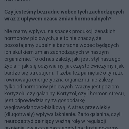
Czy jesteśmy bezradne wobec tych zachodzących
wraz z upływem czasu zmian hormonalnych?
Nie mamy wpływu na spadek produkcji żeńskich
hormonów płciowych, ale to nie znaczy, że
pozostajemy zupełnie bezradne wobec będących
ich skutkiem zmian zachodzących w naszym
organizmie. To od nas zależy, jaki jest styl naszego
życia – jak się odżywiamy, jak często ćwiczymy i jak
bardzo się stresujem. Trzeba też pamiętać o tym, że
równowaga energetyczna organizmu nie zależy
tylko od hormonów płciowych. Ważny jest poziom
kortyzolu czy galaniny. Kortyzol, czyli hormon stresu,
jest odpowiedzialny za gospodarkę
węglowodanowo-białkową. A stres przewlekły
(długotrwały) wpływa łaknienie. Za to galanina, czyli
neuropeptyd pełniący ważną rolę w regulacji
łaknienia, zwiększa nasz apetyt na tłuste pokarmy.