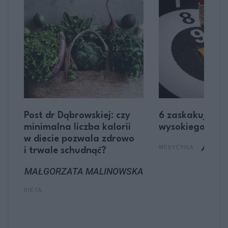
Post dr Dąbrowskiej: czy
6 zaskakującyc
minimalna liczba kalorii
wysokiego chol
,
w diecie pozwala zdrowo
AGNIE
MEDYCYNA
ć
i trwale schudnąć?
MAŁGORZATA MALINOWSKA
DIETA