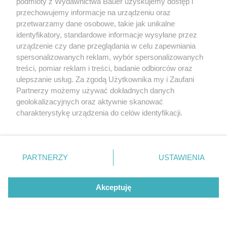
podmioty z Wydawnictwa Bauer uzyskujemy dostęp i
przechowujemy informacje na urządzeniu oraz
przetwarzamy dane osobowe, takie jak unikalne
identyfikatory, standardowe informacje wysyłane przez
urządzenie czy dane przeglądania w celu zapewniania
spersonalizowanych reklam, wybór spersonalizowanych
treści, pomiar reklam i treści, badanie odbiorców oraz
ulepszanie usług. Za zgodą Użytkownika my i Zaufani
Partnerzy możemy używać dokładnych danych
Brytyjska terapeutka radzi: "Traktuj samą siebie jak
geolokalizacyjnych oraz aktywnie skanować
małe dziecko". Czyli jak? Ważne są podstawowe potrzeby
charakterystykę urządzenia do celów identyfikacji.
Ponieważ cenimy Twoją prywatność, prosimy o zgodę na
MATYLDA NOWAK
korzystanie z tych technologii poprzez kliknięcie
POZNAJ SIEBIE
„Akceptuję”. Zgoda jest dobrowolna i zawsze możesz ją
zmienić/wycofać klikając przycisk ustawień prywatności
PARTNERZY
USTAWIENIA
znajdujący się w lewym dolnym rogu strony
. Niektóre
rodzaje przetwarzania danych nie wymagają zgody
Akceptuję
użytkownika, ale masz prawo sprzeciwić się takiemu
Już nie matcha i kolagen. Nowy eliksir
przetwarzaniu. Preferencje będą miały zastosowanie tylko
młodości sprawdza się zwłaszcza latem
na tej witrynie.