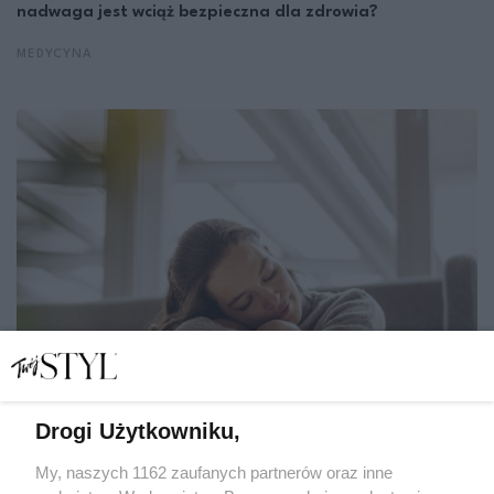
nadwaga jest wciąż bezpieczna dla zdrowia?
MEDYCYNA
Drogi Użytkowniku,
My, naszych 1162 zaufanych partnerów oraz inne