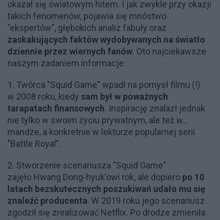
okazał się światowym hitem. I jak zwykle przy okazji
takich fenomenów, pojawia się mnóstwo
"ekspertów", głębokich analiz fabuły oraz
zaskakujących faktów wydobywanych na światło
dziennie przez wiernych fanów
. Oto najciekawsze
naszym zadaniem informacje:
1. Twórca "Squid Game" wpadł na pomysł filmu (!)
w 2008 roku, kiedy
sam był w poważnych
tarapatach finansowych
. Inspirację znalazł jednak
nie tylko w swoim życiu prywatnym, ale też w...
mandze, a konkretnie w lekturze popularnej serii
"Battle Royal".
2. Stworzenie scenariusza "Squid Game"
zajęło
Hwang Dong-hyuk'owi rok, ale dopiero
po 10
latach bezskutecznych poszukiwań udało mu się
znaleźć producenta
. W 2019 roku jego scenariusz
zgodził się zrealizować Netflix. Po drodze zmieniła