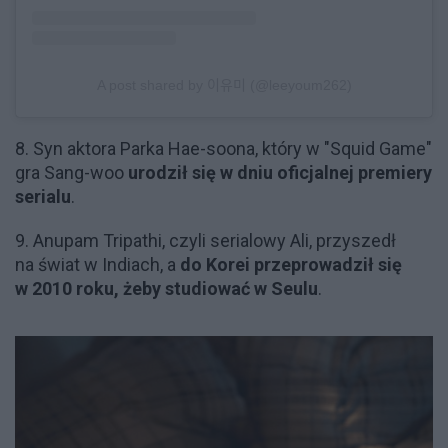
A post shared by 이유미 (@leeyoum262)
8. Syn aktora Parka Hae-soona, który w "Squid Game"
gra Sang-woo
urodził się w dniu oficjalnej premiery
serialu
.
9. Anupam Tripathi, czyli serialowy Ali, przyszedł
na świat w Indiach, a
do Korei przeprowadził się
w 2010 roku, żeby studiować w Seulu
.