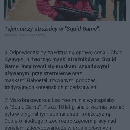
Tajemniczy strażnicy w "Squid Game".
ŹRÓDŁO: MAT. PRASOWE
6. Odpowiedzialny za wizualną oprawę serialu
Chae
Kyung-sun,
tworząc maski strażników w "Squid
Game" inspirował się maskami szpadowymi
używanymi przy szermierce
oraz
maskami
Hahoetal używanymi podczas
tradycyjnych koreańskich przedstawień.
7. Mało brakowało, a Lee Yoo-mi nie wystąpiłaby
w "Squid Game". Przez 10 lat grana przez nią postać
była w oryginalnym scenariuszu... mężczyzną.
Dopiero niedługo przed rozpoczęciem pracy nad
serialem, zdecydowano, że w grupie głównych