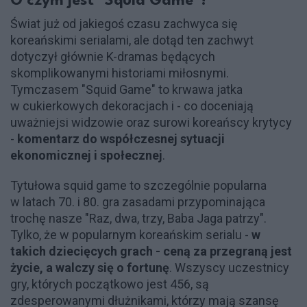
O czym jest "Squid Game"?
Świat już od jakiegoś czasu zachwyca się
koreańskimi serialami, ale dotąd ten zachwyt
dotyczył głównie K-dramas będących
skomplikowanymi historiami miłosnymi.
Tymczasem "Squid Game" to krwawa jatka
w cukierkowych dekoracjach i - co doceniają
uważniejsi widzowie oraz surowi koreańscy krytycy
-
komentarz do współczesnej sytuacji
ekonomicznej i społecznej
.
Tytułowa squid game to szczególnie popularna
w latach 70. i 80. gra zasadami przypominająca
trochę nasze "Raz, dwa, trzy, Baba Jaga patrzy".
Tylko, że w popularnym koreańskim serialu -
w
takich dziecięcych grach - ceną za przegraną jest
życie, a walczy się o fortunę
. Wszyscy uczestnicy
gry, których początkowo jest 456, są
zdesperowanymi dłużnikami, którzy mają szansę