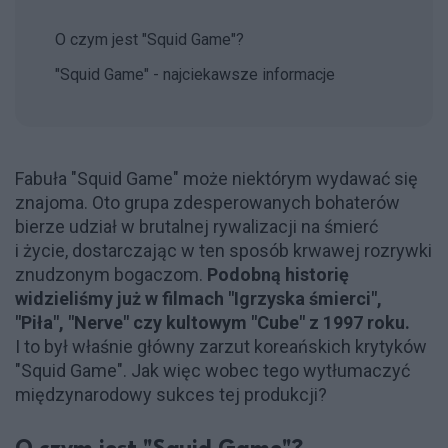
O czym jest "Squid Game"?
"Squid Game" - najciekawsze informacje
Fabuła "Squid Game" może niektórym wydawać się
znajoma. Oto grupa zdesperowanych bohaterów
bierze udział w brutalnej rywalizacji na śmierć
i życie, dostarczając w ten sposób krwawej rozrywki
znudzonym bogaczom.
Podobną historię
widzieliśmy już w filmach "Igrzyska śmierci",
"Piła", "Nerve" czy kultowym "Cube" z 1997 roku.
I to był właśnie główny zarzut koreańskich krytyków
"Squid Game". Jak więc wobec tego wytłumaczyć
międzynarodowy sukces tej produkcji?