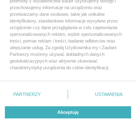
podmioty z Wydawnictwa Bauer uzyskujemy dostęp i
przechowujemy informacje na urządzeniu oraz
LORUS - 20%
przetwarzamy dane osobowe, takie jak unikalne
identyfikatory, standardowe informacje wysyłane przez
Love and Hate - 20%
urządzenie czy dane przeglądania w celu zapewniania
spersonalizowanych reklam, wybór spersonalizowanych
LOVELY - 30%
treści, pomiar reklam i treści, badanie odbiorców oraz
ulepszanie usług. Za zgodą Użytkownika my i Zaufani
Lubiana - 20%
Partnerzy możemy używać dokładnych danych
geolokalizacyjnych oraz aktywnie skanować
LUKANIWEAR - 20%
charakterystykę urządzenia do celów identyfikacji.
Ponieważ cenimy Twoją prywatność, prosimy o zgodę na
Lux Optyk Kraków - 20%
korzystanie z tych technologii poprzez kliknięcie
„Akceptuję”. Zgoda jest dobrowolna i zawsze możesz ją
Lynx Optique - 30%, 20%
zmienić/wycofać klikając przycisk ustawień prywatności
PARTNERZY
USTAWIENIA
znajdujący się w lewym dolnym rogu strony
. Niektóre
M.
rodzaje przetwarzania danych nie wymagają zgody
Akceptuję
użytkownika, ale masz prawo sprzeciwić się takiemu
MAC - 25%
"Najtrudniejsze było czekanie." Marta
przetwarzaniu. Preferencje będą miały zastosowanie tylko
Nieradkiewicz o życiu pomiędzy lękiem a
na tej witrynie.
nadzieją
MAISON BERGER PARIS - 20%