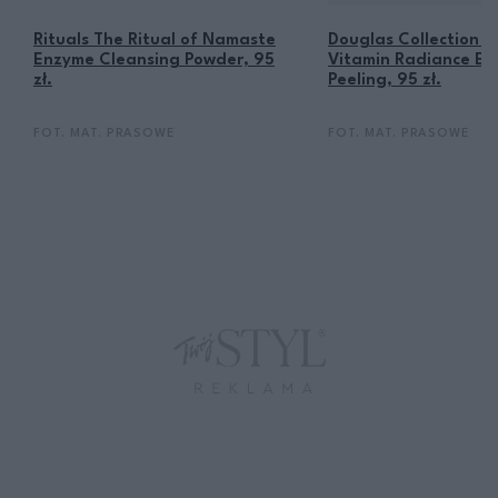
Rituals The Ritual of Namaste
Douglas Collection S
Enzyme Cleansing Powder, 95
Vitamin Radiance E
zł.
Peeling, 95 zł.
FOT. MAT. PRASOWE
FOT. MAT. PRASOWE