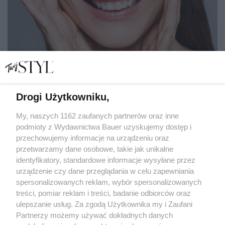
Drogi Użytkowniku,
Ekstrakt z kurkumy w kosmetykach opóźnia starzenie się
skóry i przywraca jej piękny wygląd
My, naszych 1162 zaufanych partnerów oraz inne
podmioty z Wydawnictwa Bauer uzyskujemy dostęp i
przechowujemy informacje na urządzeniu oraz
MATYLDA NOWAK
przetwarzamy dane osobowe, takie jak unikalne
PIELĘGNACJA
identyfikatory, standardowe informacje wysyłane przez
urządzenie czy dane przeglądania w celu zapewniania
spersonalizowanych reklam, wybór spersonalizowanych
treści, pomiar reklam i treści, badanie odbiorców oraz
ulepszanie usług. Za zgodą Użytkownika my i Zaufani
Partnerzy możemy używać dokładnych danych