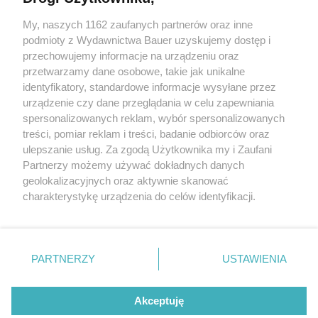
9 polskich filmów i książek, które pięknie mówią o tym,
czym jest patriotyzm
My, naszych 1162 zaufanych partnerów oraz inne
podmioty z Wydawnictwa Bauer uzyskujemy dostęp i
przechowujemy informacje na urządzeniu oraz
AGNIESZKA NIERADZKA-PROKOPOWICZ
przetwarzamy dane osobowe, takie jak unikalne
SPOŁECZEŃSTWO
identyfikatory, standardowe informacje wysyłane przez
urządzenie czy dane przeglądania w celu zapewniania
spersonalizowanych reklam, wybór spersonalizowanych
treści, pomiar reklam i treści, badanie odbiorców oraz
ulepszanie usług. Za zgodą Użytkownika my i Zaufani
Partnerzy możemy używać dokładnych danych
geolokalizacyjnych oraz aktywnie skanować
charakterystykę urządzenia do celów identyfikacji.
Ponieważ cenimy Twoją prywatność, prosimy o zgodę na
korzystanie z tych technologii poprzez kliknięcie
KONTAKT
REKLAMA
REDAKCJA
„Akceptuję”. Zgoda jest dobrowolna i zawsze możesz ją
REGULAMIN SERWISU
POLITYKA PRYWATNOŚCI
zmienić/wycofać klikając przycisk ustawień prywatności
PARTNERZY
USTAWIENIA
MAPA SERWISU
znajdujący się w lewym dolnym rogu strony
. Niektóre
rodzaje przetwarzania danych nie wymagają zgody
Akceptuję
użytkownika, ale masz prawo sprzeciwić się takiemu