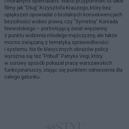
i moralnymi dylematami. Warto przypomnieć tu takie
filmy jak "Dług" Krzysztofa Krauzego, który bez
upiększeń opowiadał o brutalnych konsekwencjach
bezsilności wobec prawa, czy "Symetrię" Konrada
Niewolskiego – portretującą świat więzienny
z punktu widzenia młodego mężczyzny, ale także
mocno związaną z tematyką sprawiedliwości
i systemu. Na tle klasycznych obrazów policji
wyróżnia się też "Pitbull" Patryka Vegi, który
w surowy sposób pokazał pracę warszawskich
funkcjonariuszy, stając się punktem odniesienia dla
całego gatunku.