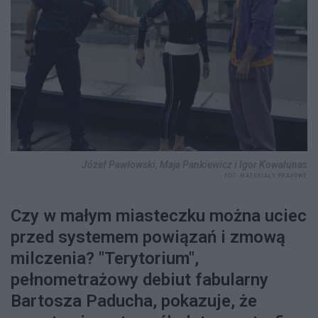
Józef Pawłowski, Maja Pankiewicz i Igor Kowalunas
FOT. MATERIAŁY PRASOWE
Czy w małym miasteczku można uciec
przed systemem powiązań i zmową
milczenia? "Terytorium",
pełnometrażowy debiut fabularny
Bartosza Paducha, pokazuje, że