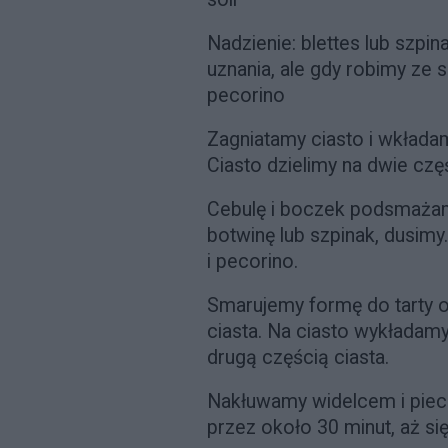
Nadzienie: blettes lub szpi
uznania, ale gdy robimy ze 
pecorino
Zagniatamy ciasto i wkłada
Ciasto dzielimy na dwie czę
Cebulę i boczek podsmażam
botwinę lub szpinak, dusi
i pecorino.
Smarujemy formę do tarty o
ciasta. Na ciasto wykładam
drugą częścią ciasta.
Nakłuwamy widelcem i piec
przez około 30 minut, aż się