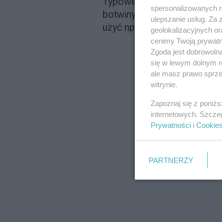
Typowe danie z południa Fran
spersonalizowanych re
botwiny, hodowanej we Fra
ulepszanie usług. Za
użyć np. świeżego szpinaku
geolokalizacyjnych or
cenimy Twoją prywatno
Zgoda jest dobrowoln
się w lewym dolnym r
ale masz prawo sprzec
witrynie.
Zapoznaj się z poniż
internetowych. Szcze
Prywatności
i
Cookie
PARTNERZY