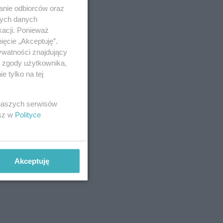
anie odbiorców oraz
nych danych
kacji. Ponieważ
ięcie „Akceptuję”.
ywatności znajdujący
ą zgody użytkownika,
 tylko na tej
 naszych serwisów
esz w
Polityce
Akceptuję