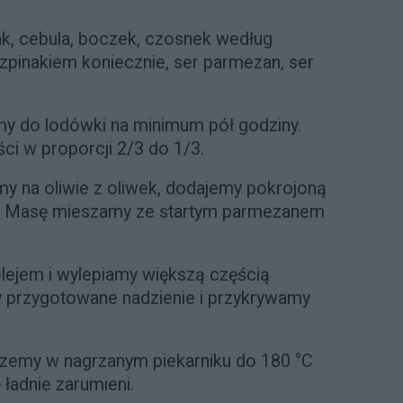
nak, cebula, boczek, czosnek według
szpinakiem koniecznie, ser parmezan, ser
my do lodówki na minimum pół godziny.
ści w proporcji 2/3 do 1/3.
y na oliwie z oliwek, dodajemy pokrojoną
my. Masę mieszamy ze startym parmezanem
lejem i wylepiamy większą częścią
y przygotowane nadzienie i przykrywamy
zemy w nagrzanym piekarniku do 180 °C
 ładnie zarumieni.