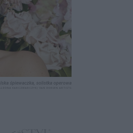
lska śpiewaczka, solistka operowa
ALDONA KARCZMARCZYK/ VAN DORSEN ARTISTS