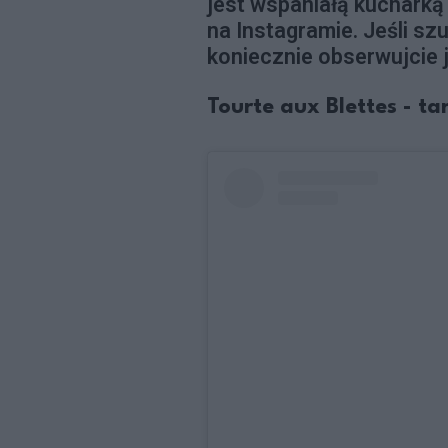
jest wspaniałą kucharką 
na Instagramie. Jeśli szu
koniecznie obserwujcie je
Tourte aux Blettes - ta