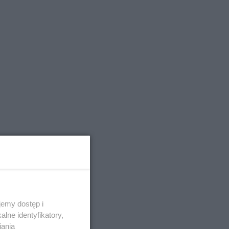
emy dostęp i
lne identyfikatory,
iania