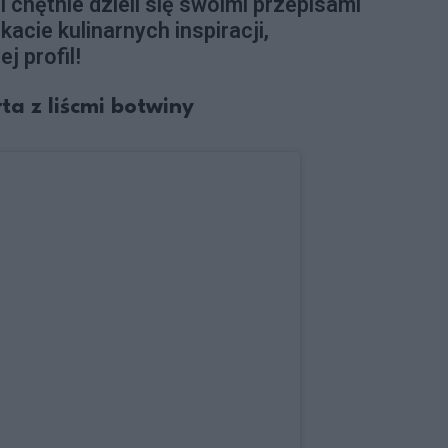
i chętnie dzieli się swoimi przepisami
kacie kulinarnych inspiracji,
j profil!
rta z liścmi botwiny