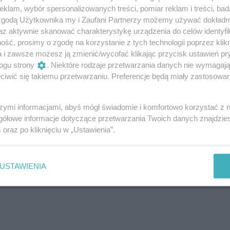
cji. Blettes to specjalny rodzaj zielonej
klam, wybór spersonalizowanych treści, pomiar reklam i treści, bad
ncji czy we Włoszech. W Polsce możemy
 zgodą Użytkownika my i Zaufani Partnerzy możemy używać dokład
.
az aktywnie skanować charakterystykę urządzenia do celów identyfi
ść, prosimy o zgodę na korzystanie z tych technologii poprzez klikn
a i zawsze możesz ją zmienić/wycofać klikając przycisk ustawień pr
ogu strony
. Niektóre rodzaje przetwarzania danych nie wymagaj
iwić się takiemu przetwarzaniu. Preferencje będą miały zastosowanie
szymi informacjami, abyś mógł świadomie i komfortowo korzystać z
gółowe informacje dotyczące przetwarzania Twoich danych znajdzi
s
oraz po kliknięciu w „Ustawienia”.
USTAWIENIA