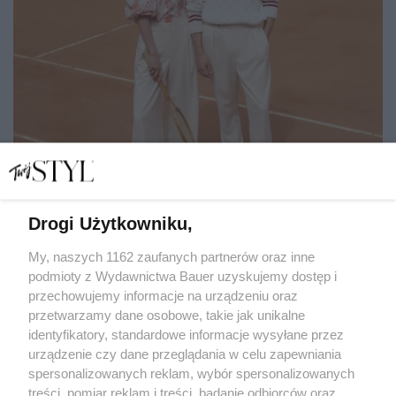
Drogi Użytkowniku,
Najpiękniejsze oficjalne kolekcje strojów na Igrzyska
Olimpijskie w Paryżu. Wśród nich polski akcent
My, naszych 1162 zaufanych partnerów oraz inne
podmioty z Wydawnictwa Bauer uzyskujemy dostęp i
przechowujemy informacje na urządzeniu oraz
ALEKSANDRA KINTOP
przetwarzamy dane osobowe, takie jak unikalne
PREMIERY
identyfikatory, standardowe informacje wysyłane przez
urządzenie czy dane przeglądania w celu zapewniania
spersonalizowanych reklam, wybór spersonalizowanych
treści, pomiar reklam i treści, badanie odbiorców oraz