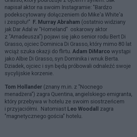
napisał aktor na swoim Instagramie: "Bardzo
podekscytowany dołączeniem do Mike'a White'a
i zespołu!"
F. Murray Abraham
(ostatnio widziany
jak Dar Adal w "Homeland" oskarowy aktor
z "Amadeusza") pojawi się jako senior rodu Bert Di
Grasso, ojciec Dominica Di Grasso, który mimo 80 lat
wciąż szuka okazji do flirtu.
Adam DiMarco
wystąpi
jako Albie Di Grasso, syn Dominika i wnuk Berta.
Dziadek, ojciec i syn będą próbowali odnaleźć swoje
sycylijskie korzenie.
Tom Hollander
(znany m.in. z "Nocnego
menadżera") zagra Quentina, angielskiego emigranta,
który przebywa w hotelu ze swoim siostrzeńcem
i przyjaciółmi. Natomiast
Leo Woodall
zagra
"magnetycznego gościa" hotelu.