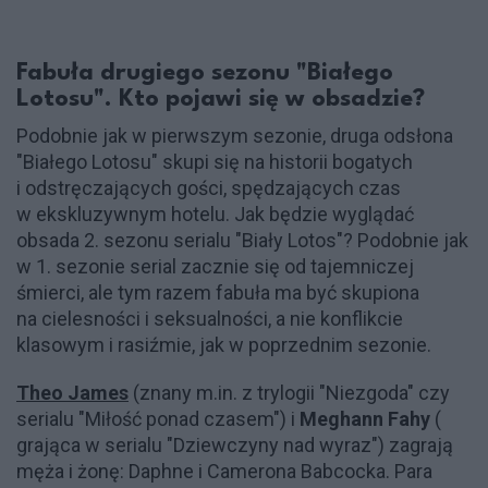
Fabuła drugiego sezonu "Białego
Lotosu". Kto pojawi się w obsadzie?
Podobnie jak w pierwszym sezonie, druga odsłona
"Białego Lotosu" skupi się na historii bogatych
i odstręczających gości, spędzających czas
w ekskluzywnym hotelu. Jak będzie wyglądać
obsada 2. sezonu serialu "Biały Lotos"? Podobnie jak
w 1. sezonie serial zacznie się od tajemniczej
śmierci, ale tym razem fabuła ma być skupiona
na cielesności i seksualności, a nie konflikcie
klasowym i rasiźmie, jak w poprzednim sezonie.
Theo James
(znany m.in. z trylogii "Niezgoda" czy
serialu "Miłość ponad czasem") i
Meghann Fahy
(
grająca w serialu "Dziewczyny nad wyraz") zagrają
męża i żonę: Daphne i Camerona Babcocka. Para