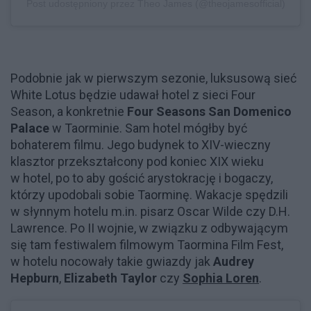
Post udostępniony przez Theo James (@theojamesofficial)
Podobnie jak w pierwszym sezonie, luksusową sieć
White Lotus będzie udawał hotel z sieci Four
Season, a konkretnie
Four Seasons San Domenico
Palace
w Taorminie. Sam hotel mógłby być
bohaterem filmu. Jego budynek to XIV-wieczny
klasztor przekształcony pod koniec XIX wieku
w hotel, po to aby gościć arystokrację i bogaczy,
którzy upodobali sobie Taorminę. Wakacje spędzili
w słynnym hotelu m.in. pisarz Oscar Wilde czy D.H.
Lawrence. Po II wojnie, w związku z odbywającym
się tam festiwalem filmowym Taormina Film Fest,
w hotelu nocowały takie gwiazdy jak
Audrey
Hepburn
,
Elizabeth Taylor
czy
Sophia Loren
.