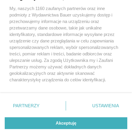
Czy jestem porządnym człowiekiem? Czy dbam
o najbliższych? Twórcy tego serialu mówią "sprawdzam!'
My, naszych 1160 zaufanych partnerów oraz inne
podmioty z Wydawnictwa Bauer uzyskujemy dostęp i
przechowujemy informacje na urządzeniu oraz
MARTA ROGACEWICZ
przetwarzamy dane osobowe, takie jak unikalne
RECENZJE
identyfikatory, standardowe informacje wysyłane przez
urządzenie czy dane przeglądania w celu zapewniania
spersonalizowanych reklam, wybór spersonalizowanych
treści, pomiar reklam i treści, badanie odbiorców oraz
ulepszanie usług. Za zgodą Użytkownika my i Zaufani
Partnerzy możemy używać dokładnych danych
geolokalizacyjnych oraz aktywnie skanować
charakterystykę urządzenia do celów identyfikacji.
Ponieważ cenimy Twoją prywatność, prosimy o zgodę na
korzystanie z tych technologii poprzez kliknięcie
KONTAKT
REKLAMA
REDAKCJA
„Akceptuję”. Zgoda jest dobrowolna i zawsze możesz ją
REGULAMIN SERWISU
POLITYKA PRYWATNOŚCI
zmienić/wycofać klikając przycisk ustawień prywatności
PARTNERZY
USTAWIENIA
MAPA SERWISU
znajdujący się w lewym dolnym rogu strony
. Niektóre
rodzaje przetwarzania danych nie wymagają zgody
Akceptuję
użytkownika, ale masz prawo sprzeciwić się takiemu
Netflix z mocnymi premierami. Oto 3
przetwarzaniu. Preferencje będą miały zastosowanie tylko