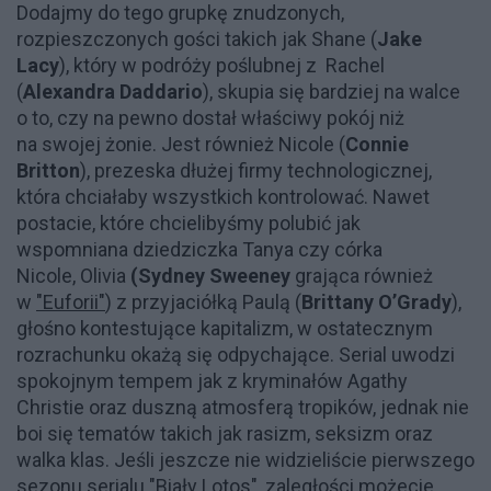
Dodajmy do tego grupkę znudzonych,
rozpieszczonych gości takich jak Shane (
Jake
Lacy
), który w podróży poślubnej z Rachel
(
Alexandra Daddario
), skupia się bardziej na walce
o to, czy na pewno dostał właściwy pokój niż
na swojej żonie. Jest również Nicole (
Connie
Britton
), prezeska dłużej firmy technologicznej,
która chciałaby wszystkich kontrolować. Nawet
postacie, które chcielibyśmy polubić jak
wspomniana dziedziczka Tanya czy córka
Nicole, Olivia
(Sydney Sweeney
grająca również
w
"Euforii"
) z przyjaciółką Paulą (
Brittany O’Grady
),
głośno kontestujące kapitalizm, w ostatecznym
rozrachunku okażą się odpychające. Serial uwodzi
spokojnym tempem jak z kryminałów Agathy
Christie oraz duszną atmosferą tropików, jednak nie
boi się tematów takich jak rasizm, seksizm oraz
walka klas. Jeśli jeszcze nie widzieliście pierwszego
sezonu serialu "Biały Lotos", zaległości możecie