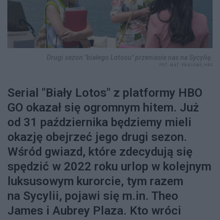
Drugi sezon "białego Lotosu" przeniesie nas na Sycylię.
FOT. MAT. PRASOWE/HBO
Serial "Biały Lotos" z platformy HBO
GO okazał się ogromnym hitem. Już
od 31 października będziemy mieli
okazję obejrzeć jego drugi sezon.
Wśród gwiazd, które zdecydują się
spędzić w 2022 roku urlop w kolejnym
luksusowym kurorcie, tym razem
na Sycylii, pojawi się m.in. Theo
James i Aubrey Plaza. Kto wróci