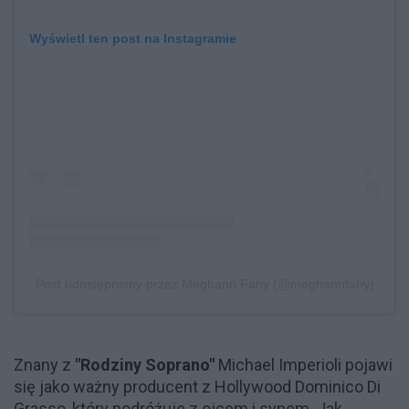
Wyświetl ten post na Instagramie
Post udostępniony przez Meghann Fahy (@meghannfahy)
Znany z
"Rodziny Soprano"
Michael Imperioli pojawi
się jako ważny producent z Hollywood Dominico Di
Grasso, który podróżuje z ojcem i synem. Jak