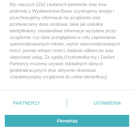
twojstyl.pl
My, naszych 1162 zaufanych partnerów oraz inne
podmioty z Wydawnictwa Bauer uzyskujemy dostęp i
przechowujemy informacje na urządzeniu oraz
AGNIESZKA NIERADZKA-PROKOPOWICZ
przetwarzamy dane osobowe, takie jak unikalne
SPOŁECZEŃSTWO
identyfikatory, standardowe informacje wysyłane przez
urządzenie czy dane przeglądania w celu zapewniania
spersonalizowanych reklam, wybór spersonalizowanych
treści, pomiar reklam i treści, badanie odbiorców oraz
ulepszanie usług. Za zgodą Użytkownika my i Zaufani
Partnerzy możemy używać dokładnych danych
geolokalizacyjnych oraz aktywnie skanować
charakterystykę urządzenia do celów identyfikacji.
Ponieważ cenimy Twoją prywatność, prosimy o zgodę na
korzystanie z tych technologii poprzez kliknięcie
KONTAKT
REKLAMA
REDAKCJA
„Akceptuję”. Zgoda jest dobrowolna i zawsze możesz ją
REGULAMIN SERWISU
POLITYKA PRYWATNOŚCI
zmienić/wycofać klikając przycisk ustawień prywatności
PARTNERZY
USTAWIENIA
MAPA SERWISU
znajdujący się w lewym dolnym rogu strony
. Niektóre
rodzaje przetwarzania danych nie wymagają zgody
Akceptuję
użytkownika, ale masz prawo sprzeciwić się takiemu
Netflix z mocnymi premierami. Oto 3
przetwarzaniu. Preferencje będą miały zastosowanie tylko
najlepsze seriale obyczajowe sierpnia