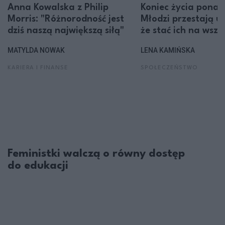
Anna Kowalska z Philip
Koniec życia ponad
Morris: "Różnorodność jest
Młodzi przestają u
dziś naszą największą siłą"
że stać ich na wszy
MATYLDA NOWAK
LENA KAMIŃSKA
KARIERA I FINANSE
SPOŁECZEŃSTWO
Feministki walczą o równy dostęp
do edukacji