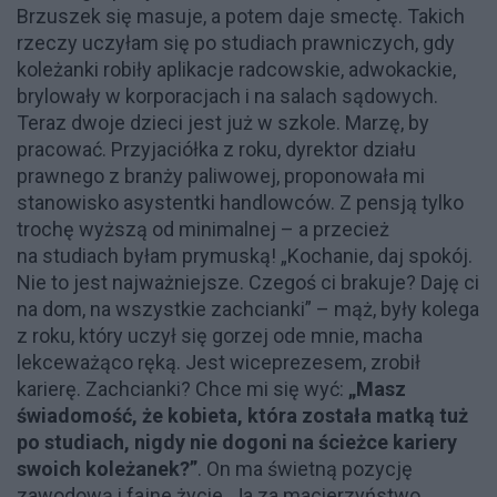
Brzuszek się masuje, a potem daje smectę. Takich
rzeczy uczyłam się po studiach prawniczych, gdy
koleżanki robiły aplikacje radcowskie, adwokackie,
brylowały w korporacjach i na salach sądowych.
Teraz dwoje dzieci jest już w szkole. Marzę, by
pracować. Przyjaciółka z roku, dyrektor działu
prawnego z branży paliwowej, proponowała mi
stanowisko asystentki handlowców. Z pensją tylko
trochę wyższą od minimalnej – a przecież
na studiach byłam prymuską! „Kochanie, daj spokój.
Nie to jest najważniejsze. Czegoś ci brakuje? Daję ci
na dom, na wszystkie zachcianki” – mąż, były kolega
z roku, który uczył się gorzej ode mnie, macha
lekceważąco ręką. Jest wiceprezesem, zrobił
karierę. Zachcianki? Chce mi się wyć:
„Masz
świadomość, że kobieta, która została matką tuż
po studiach, nigdy nie dogoni na ścieżce kariery
swoich koleżanek?”
. On ma świetną pozycję
zawodową i fajne życie. Ja za macierzyństwo