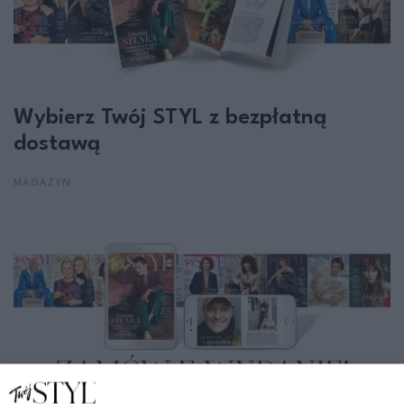
Wybierz Twój STYL z bezpłatną
dostawą
MAGAZYN