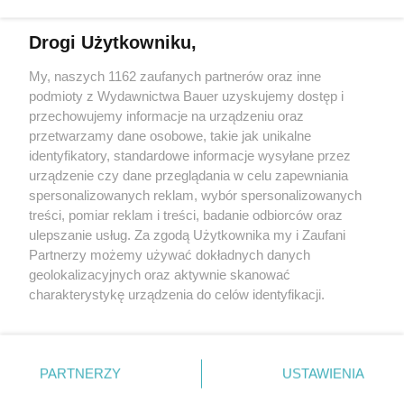
Czytaj w wersji elektronicznej
Drogi Użytkowniku,
My, naszych 1162 zaufanych partnerów oraz inne
E-WYDANIE
podmioty z Wydawnictwa Bauer uzyskujemy dostęp i
przechowujemy informacje na urządzeniu oraz
przetwarzamy dane osobowe, takie jak unikalne
identyfikatory, standardowe informacje wysyłane przez
Zamów
urządzenie czy dane przeglądania w celu zapewniania
spersonalizowanych reklam, wybór spersonalizowanych
treści, pomiar reklam i treści, badanie odbiorców oraz
ulepszanie usług. Za zgodą Użytkownika my i Zaufani
Partnerzy możemy używać dokładnych danych
geolokalizacyjnych oraz aktywnie skanować
charakterystykę urządzenia do celów identyfikacji.
Ponieważ cenimy Twoją prywatność, prosimy o zgodę na
korzystanie z tych technologii poprzez kliknięcie
KONTAKT
REKLAMA
REDAKCJA
„Akceptuję”. Zgoda jest dobrowolna i zawsze możesz ją
REGULAMIN SERWISU
POLITYKA PRYWATNOŚCI
zmienić/wycofać klikając przycisk ustawień prywatności
PARTNERZY
USTAWIENIA
MAPA SERWISU
znajdujący się w lewym dolnym rogu strony
. Niektóre