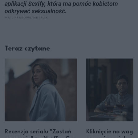
aplikacji Sexify, która ma pomóc kobietom
odkrywać seksualność.
MAT. PRASOWE/NETFLIX
Teraz czytane
Recenzja serialu "Zostań
Kliknięcie na wagę 