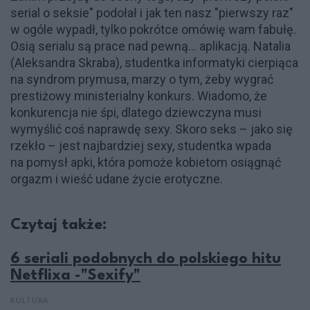
serial o seksie" podołał i jak ten nasz "pierwszy raz"
w ogóle wypadł, tylko pokrótce omówię wam fabułę.
Osią serialu są prace nad pewną... aplikacją. Natalia
(Aleksandra Skraba), studentka informatyki cierpiąca
na syndrom prymusa, marzy o tym, żeby wygrać
prestiżowy ministerialny konkurs. Wiadomo, że
konkurencja nie śpi, dlatego dziewczyna musi
wymyślić coś naprawdę sexy. Skoro seks – jako się
rzekło – jest najbardziej sexy, studentka wpada
na pomysł apki, która pomoże kobietom osiągnąć
orgazm i wieść udane życie erotyczne.
Czytaj także:
6 seriali podobnych do polskiego hitu
Netflixa -"Sexify"
KULTURA