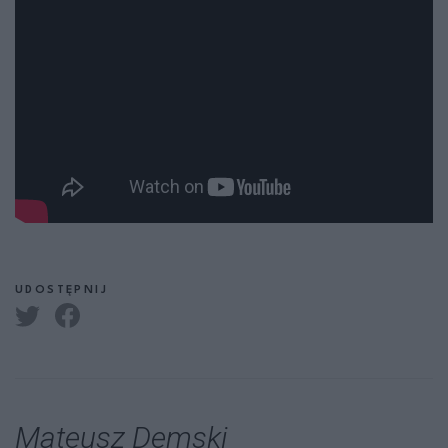
UDOSTĘPNIJ
Mateusz Demski