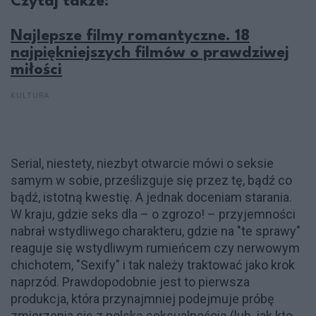
Czytaj także:
Najlepsze filmy romantyczne. 18
najpiękniejszych filmów o prawdziwej
miłości
KULTURA
Serial, niestety, niezbyt otwarcie mówi o seksie
samym w sobie, prześlizguje się przez tę, bądź co
bądź, istotną kwestię. A jednak doceniam starania.
W kraju, gdzie seks dla – o zgrozo! – przyjemności
nabrał wstydliwego charakteru, gdzie na "te sprawy"
reaguje się wstydliwym rumieńcem czy nerwowym
chichotem, "Sexify" i tak należy traktować jako krok
naprzód. Prawdopodobnie jest to pierwsza
produkcja, która przynajmniej podejmuje próbę
zmierzenia się z polską seksualnością (lub, jak kto