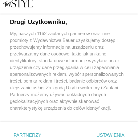
Drogi Użytkowniku,
Najlepsze polskie seriale. Zestawienie 20+ seriali
z platform streamingowych i telewizji
My, naszych 1162 zaufanych partnerów oraz inne
podmioty z Wydawnictwa Bauer uzyskujemy dostęp i
przechowujemy informacje na urządzeniu oraz
MARTA ROGACEWICZ
przetwarzamy dane osobowe, takie jak unikalne
KULTURA
identyfikatory, standardowe informacje wysyłane przez
urządzenie czy dane przeglądania w celu zapewniania
spersonalizowanych reklam, wybór spersonalizowanych
treści, pomiar reklam i treści, badanie odbiorców oraz
ulepszanie usług. Za zgodą Użytkownika my i Zaufani
Partnerzy możemy używać dokładnych danych
geolokalizacyjnych oraz aktywnie skanować
charakterystykę urządzenia do celów identyfikacji.
Ponieważ cenimy Twoją prywatność, prosimy o zgodę na
korzystanie z tych technologii poprzez kliknięcie
KONTAKT
REKLAMA
REDAKCJA
„Akceptuję”. Zgoda jest dobrowolna i zawsze możesz ją
REGULAMIN SERWISU
POLITYKA PRYWATNOŚCI
zmienić/wycofać klikając przycisk ustawień prywatności
PARTNERZY
USTAWIENIA