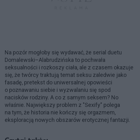
Na pozór mogłoby się wydawać, że serial duetu
Domalewski–Alabrudzińska to pochwała
seksualności i rozkoszy ciała, ale z czasem okazuje
się, że twórcy traktują temat seksu zaledwie jako
fasadę, pretekst do uniwersalnej opowieści
o poznawaniu siebie i wyzwalaniu się spod
nacisków rodziny. A co z samym seksem? No
właśnie. Największy problem z "Sexify" polega
na tym, że historia nie kończy się orgazmem,
eksploracją nowych obszarów erotycznej fantazji.