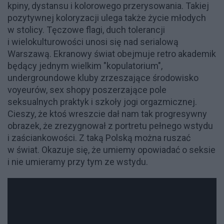
kpiny, dystansu i kolorowego przerysowania. Takiej
pozytywnej koloryzacji ulega także życie młodych
w stolicy. Tęczowe flagi, duch tolerancji
i wielokulturowości unosi się nad serialową
Warszawą. Ekranowy świat obejmuje retro akademik
będący jednym wielkim "kopulatorium",
undergroundowe kluby zrzeszające środowisko
voyeurów, sex shopy poszerzające pole
seksualnych praktyk i szkoły jogi orgazmicznej.
Cieszy, że ktoś wreszcie dał nam tak progresywny
obrazek, że zrezygnował z portretu pełnego wstydu
i zaściankowości. Z taką Polską można ruszać
w świat. Okazuje się, że umiemy opowiadać o seksie
i nie umieramy przy tym ze wstydu.