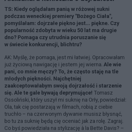
TS: Kiedy oglądałam panią w różowej sukni
podczas weneckiej premiery "Bożego Ciała",
pomyślałam: dojrzałe piękno jest... piękne. Czy
popularność zdobyta w wieku 50 lat ma drugie
dno? Pomaga czy utrudnia poruszanie się
w świecie konkurencji, blichtru?
AK: Myślę, że pomaga, jest mi łatwiej. Opracowałam
już życiową nawigację i jestem jej wierna.
Ale wie
pani, co mnie męczy? To, że często staję na tle
młodych piękności. Najchętniej
zaakceptowałabym swoją dojrzałość i starzenie
się. Ale te gale bywają deprymujące!
Tomasz
Ossoliński, który uszył mi suknię na Orły, powiedział:
Ola, tak cię postarzają w filmach, robią z ciebie
truchło – na czerwonym dywanie musisz błysnąć,
bo tu za suknię będą cię oceniać jak za rolę. Zagraj.
Co byś powiedziała na stylizację à la Bette Davis? –