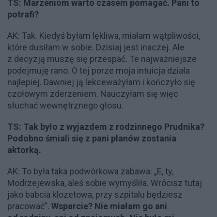
TS: Marzeniom warto czasem pomagać. Pani to
potrafi?
AK: Tak. Kiedyś byłam lękliwa, miałam wątpliwości,
które dusiłam w sobie. Dzisiaj jest inaczej. Ale
z decyzją muszę się przespać. Te najważniejsze
podejmuję rano. O tej porze moja intuicja działa
najlepiej. Dawniej ją lekceważyłam i kończyło się
czołowym zderzeniem. Nauczyłam się więc
słuchać wewnętrznego głosu.
TS: Tak było z wyjazdem z rodzinnego Prudnika?
Podobno śmiali się z pani planów zostania
aktorką.
AK: To była taka podwórkowa zabawa: „E, ty,
Modrzejewska, aleś sobie wymyśliła. Wrócisz tutaj
jako babcia klozetowa, przy szpitalu będziesz
pracować”.
Wsparcie? Nie miałam go ani