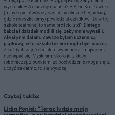
– Tak, i po trzecim też. – Oj, daj Boże, żeby ciebie
wyrzucili. – A dlaczego, babciu? – A, bo Królikowski
(to był opiniotwórczy sąsiad na uliczce Legnickiej,
gdzie mieszkaliśmy) powiedział dziadkowi, że w tej
szkole teatralnej to same prościciutki”.
Dlatego
babcia i dziadek modlili się, żeby mnie wywalili.
Ale się nie dałam. Zawsze byłam uczennicą
piątkową, w tej szkole też nie mogło być inaczej.
Z każdych zajęć chciałam wycisnąć jak najwięcej,
nachapać się. Myślałam: skoro ja, z klasy
robotniczej, z punktami za pochodzenie mogę się tu
uczyć za darmo, to się wyuczę.
Czytaj także:
Lidia Popiel: "Teraz ludzie mają