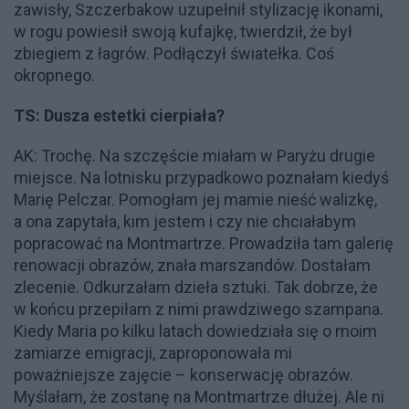
zawisły, Szczerbakow uzupełnił stylizację ikonami,
w rogu powiesił swoją kufajkę, twierdził, że był
zbiegiem z łagrów. Podłączył światełka. Coś
okropnego.
TS: Dusza estetki cierpiała?
AK: Trochę. Na szczęście miałam w Paryżu drugie
miejsce. Na lotnisku przypadkowo poznałam kiedyś
Marię Pelczar. Pomogłam jej mamie nieść walizkę,
a ona zapytała, kim jestem i czy nie chciałabym
popracować na Montmartrze. Prowadziła tam galerię
renowacji obrazów, znała marszandów. Dostałam
zlecenie. Odkurzałam dzieła sztuki. Tak dobrze, że
w końcu przepiłam z nimi prawdziwego szampana.
Kiedy Maria po kilku latach dowiedziała się o moim
zamiarze emigracji, zaproponowała mi
poważniejsze zajęcie – konserwację obrazów.
Myślałam, że zostanę na Montmartrze dłużej. Ale ni