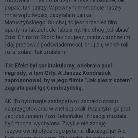
i notowałam: tak Zofia trzyma rękę na biodrze, tak
popala, tak patrzy. W pewnym momencie naszły
mnie wątpliwości, zapytałam Janka
Matuszyńskiego: Słuchaj, to jest przecież film
oparty na faktach, ale fabularny. Nie chcę „odrabiać”
Zosi. On na to: Skoro tak czujesz, odstaw archiwum
i daj pracować podświadomości, snuj się wokół roli
i ufaj sobie. Tak zrobiłam.
TS: Efekt był spektakularny, odebrała pani
nagrody, w tym Orły. A Janusz Kondratiuk
zaproponował, by w jego filmie "Jak pies z kotem"
zagrała pani Igę Cembrzyńską.
AK: To było nagłe zastępstwo i zabrakło czasu
na przygotowania w wielkiej skali. Poza tym Iga jest
zaprzeczeniem Zosi Beksińskiej. Kreacja musiała
być mocna, wychylona. Zwykle nie zadaję
reżyserowi idiotycznego pytania: dlaczego ja? Ale