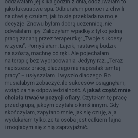
oddawałam jej kilka godzin z dnia, odczuwałam to
jako luksusowe spa. Odbierałam pomoc i z chwili
na chwilę czułam, jak to się przekłada na moje
decyzje. Znowu byłam dobrą uczennicą, nie
odwalałam lipy. Zaliczyłam wpadkę z tylko jedną
pracą zadaną przez terapeutkę: „Twoje sukcesy
w życiu”. Pomyślałam: Lajcik, nastawię budzik
na szóstą, machnę od ręki. Ale pojechałam
na terapię bez wypracowania. Jedyny raz. „Teraz
napiszesz pracę, dlaczego nie napisałaś tamtej
pracy” – usłyszałam. I wyszło dlaczego. Bo
musiałabym zobaczyć, ile sukcesów osiągnęłam,
wziąć za nie odpowiedzialność. A
jakaś część mnie
chciała trwać w pozycji ofiary
. Czytałam tę pracę
przed grupą, jakbym czytała o kimś innym. Gdy
skończyłam, zapytano mnie, jak się czuję, a ja
wydukałam tylko, że ta osoba jest całkiem fajna
i mogłabym się z nią zaprzyjaźnić.