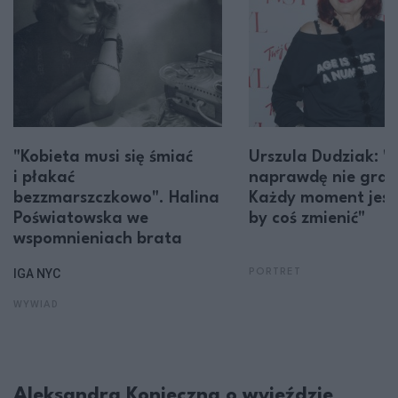
"Kobieta musi się śmiać
Urszula Dudziak: "
i płakać
naprawdę nie gra r
bezzmarszczkowo". Halina
Każdy moment jest
Poświatowska we
by coś zmienić"
wspomnieniach brata
IGA NYC
PORTRET
WYWIAD
Aleksandra Konieczna o wyjeździe