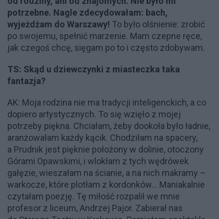
od rodziny, ani od znajomych. Nie było mi
potrzebne. Nagle zdecydowałam: bach,
wyjeżdżam do Warszawy!
To było olśnienie: zrobić
po swojemu, spełnić marzenie. Mam czepne ręce,
jak czegoś chcę, sięgam po to i często zdobywam.
TS: Skąd u dziewczynki z miasteczka taka
fantazja?
AK: Moja rodzina nie ma tradycji inteligenckich, a co
dopiero artystycznych. To się wzięło z mojej
potrzeby piękna. Chciałam, żeby dookoła było ładnie,
aranżowałam każdy kącik. Chodziłam na spacery,
a Prudnik jest pięknie położony w dolinie, otoczony
Górami Opawskimi, i wlokłam z tych wędrówek
gałęzie, wieszałam na ścianie, a na nich makramy –
warkocze, które plotłam z kordonków... Maniakalnie
czytałam poezję. Tę miłość rozpalił we mnie
profesor z liceum, Andrzej Pajor. Zabierał nas