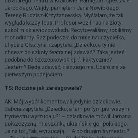
do Starego Teatru w Krakowie. Pamiętam spektakle
Jarockiego, Wajdy, pamiętam Jana Nowickiego,
Teresę Budzisz-Krzyżanowską. Myślałam, że tak
wygląda każdy teatr. Profesor woził nas na zloty
szkół mickiewiczowskich. Recytowaliśmy, robiliśmy
monodramy. Raz podeszła do mnie nauczycielka,
chyba z Olsztyna, i zapytała: „Dziecko, a ty nie
chcesz do szkoły teatralnej zdawać? Taka jesteś
podobna do Szczepkowskiej...”. Faktycznie?
Jestem? Będę zdawać, dlaczego nie. Udało się za
pierwszym podejściem.
TS: Rodzina jak zareagowała?
AK: Mój wybór komentowali jedynie dziadkowie.
Babcia zapytała: „Dziecku, a tam po tym pierwszym
trymestru wyrzucaju?” – dziadkowie mówili łamaną
polszczyzną, mieszanką ukraińskie go i polskiego.
Ja na to: „Tak, wyrzucają. – A po drugim trymestru?