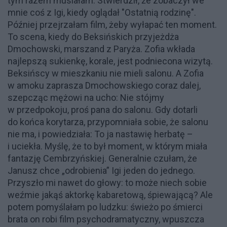
tym razem musiałam. Stwierdził, że zobaczył we
mnie coś z Igi, kiedy oglądał "Ostatnią rodzinę".
Później przejrzałam film, żeby wyłapać ten moment.
To scena, kiedy do Beksińskich przyjeżdża
Dmochowski, marszand z Paryża. Zofia wkłada
najlepszą sukienkę, korale, jest podniecona wizytą.
Beksińscy w mieszkaniu nie mieli salonu. A Zofia
w amoku zaprasza Dmochowskiego coraz dalej,
szepcząc mężowi na ucho: Nie stójmy
w przedpokoju, proś pana do salonu. Gdy dotarli
do końca korytarza, przypomniała sobie, że salonu
nie ma, i powiedziała: To ja nastawię herbatę –
i uciekła. Myślę, że to był moment, w którym miała
fantazję Cembrzyńskiej. Generalnie czułam, że
Janusz chce „odrobienia” Igi jeden do jednego.
Przyszło mi nawet do głowy: to może niech sobie
weźmie jakąś aktorkę kabaretową, śpiewającą? Ale
potem pomyślałam po ludzku: świeżo po śmierci
brata on robi film psychodramatyczny, wpuszcza