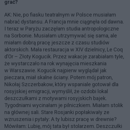
grać?
AK: Nie, po fiasku teatralnym w Polsce musiałam
nabrać dystansu. A Francja mnie ciągnęła od dawna.
I teraz w Paryżu zaczęłam studia antropologiczne
na Sorbonie. Musiałam utrzymywać się sama, ale
miałam dobrą pracę jeszcze z czasu studiów
aktorskich. Mała restauracja w XIV dzielnicy, Le Coq
d’Or – Złoty Kogucik. Przez wakacje zarabiałam tyle,
że wystarczało na rok wynajęcia mieszkania
w Warszawie. Kogucik najpierw wyglądał jak
pieczara, miał skalne ściany. Potem mój patron,
Nikołaj Szczerbakow, który wspaniale gotował dla
rosyjskiej emigracji, wymyślił, że ozdobi lokal
deszczułkami z motywami rosyjskich bajek.
Tygodniami wycinałam je pilniczkiem. Miałam stolik
na głównej sali. Stare Rosjanki popłakiwały ze
wzruszenia i pytały: A ty lubisz pracę w drewnie?
Mówiłam: Lubię, mój tata był stolarzem. Deszczułki