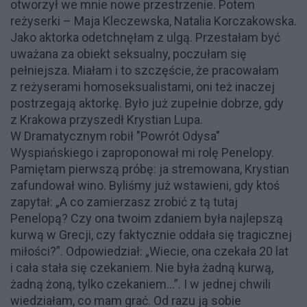
otworzył we mnie nowe przestrzenie. Potem
reżyserki – Maja Kleczewska, Natalia Korczakowska.
Jako aktorka odetchnęłam z ulgą. Przestałam być
uważana za obiekt seksualny, poczułam się
pełniejsza. Miałam i to szczęście, że pracowałam
z reżyserami homoseksualistami, oni też inaczej
postrzegają aktorkę. Było już zupełnie dobrze, gdy
z Krakowa przyszedł Krystian Lupa.
W Dramatycznym robił "Powrót Odysa"
Wyspiańskiego i zaproponował mi rolę Penelopy.
Pamiętam pierwszą próbę: ja stremowana, Krystian
zafundował wino. Byliśmy już wstawieni, gdy ktoś
zapytał: „A co zamierzasz zrobić z tą tutaj
Penelopą? Czy ona twoim zdaniem była najlepszą
kurwą w Grecji, czy faktycznie oddała się tragicznej
miłości?”. Odpowiedział: „Wiecie, ona czekała 20 lat
i cała stała się czekaniem. Nie była żadną kurwą,
żadną żoną, tylko czekaniem...”. I w jednej chwili
wiedziałam, co mam grać. Od razu ją sobie