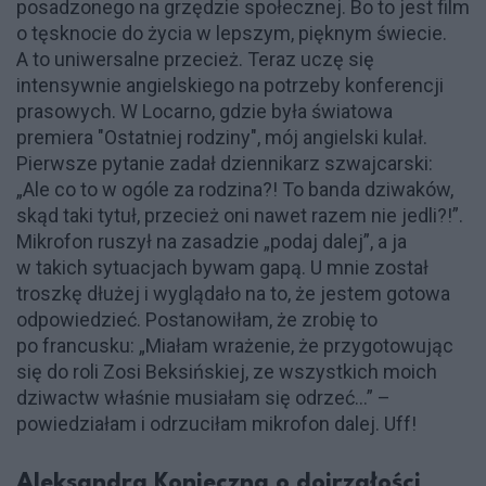
posadzonego na grzędzie społecznej. Bo to jest film
o tęsknocie do życia w lepszym, pięknym świecie.
A to uniwersalne przecież. Teraz uczę się
intensywnie angielskiego na potrzeby konferencji
prasowych. W Locarno, gdzie była światowa
premiera "Ostatniej rodziny", mój angielski kulał.
Pierwsze pytanie zadał dziennikarz szwajcarski:
„Ale co to w ogóle za rodzina?! To banda dziwaków,
skąd taki tytuł, przecież oni nawet razem nie jedli?!”.
Mikrofon ruszył na zasadzie „podaj dalej”, a ja
w takich sytuacjach bywam gapą. U mnie został
troszkę dłużej i wyglądało na to, że jestem gotowa
odpowiedzieć. Postanowiłam, że zrobię to
po francusku: „Miałam wrażenie, że przygotowując
się do roli Zosi Beksińskiej, ze wszystkich moich
dziwactw właśnie musiałam się odrzeć...” –
powiedziałam i odrzuciłam mikrofon dalej. Uff!
Aleksandra Konieczna o dojrzałości