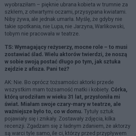
wyobraziłam – pięknie ubrana kobieta w trumnie za
szkłem, z otwartymi oczami, przysypana kwiatami.
Niby żywa, ale jednak umarła. Myślę, że gdyby nie
takie spotkania, nie Lupa, nie Jarzyna, Warlikowski,
tobym nie pracowała w teatrze.
TS: Wymagający reżyserzy, mocne role – to musi
zostawiać ślad. Wielu aktorów twierdzi, że noszą
w sobie swoją postać długo po tym, jak sztuka
zejdzie z afisza. Pani też?
AK: Nie. Bo oprócz tożsamości aktorki przede
wszystkim mam tożsamość matki i kobiety.
Córka,
którą urodziłam w wieku 31 lat, przysłoniła mi
świat. Miałam swoje czary-mary w teatrze, ale
ważniejsze było to, co w domu.
Tytuły sztuk
pojawiały się i znikały. Zostawały zdjęcia, kilka
recenzji. Zgadzam się z ładnym zdaniem, że aktorzy
są warci tyle samo, ile ci, którzy przed przypływem