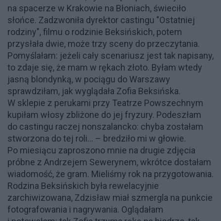
na spacerze w Krakowie na Błoniach, świeciło
słońce. Zadzwoniła dyrektor castingu "Ostatniej
rodziny", filmu o rodzinie Beksińskich, potem
przysłała dwie, może trzy sceny do przeczytania.
Pomyślałam: jeżeli cały scenariusz jest tak napisany,
to zdaje się, że mam w rękach złoto. Byłam wtedy
jasną blondynką, w pociągu do Warszawy
sprawdziłam, jak wyglądała Zofia Beksińska.
W sklepie z perukami przy Teatrze Powszechnym
kupiłam włosy zbliżone do jej fryzury. Podeszłam
do castingu raczej nonszalancko: chyba zostałam
stworzona do tej roli... – bredziło mi w głowie.
Po miesiącu zaproszono mnie na drugie zdjęcia
próbne z Andrzejem Sewerynem, wkrótce dostałam
wiadomość, że gram. Mieliśmy rok na przygotowania.
Rodzina Beksińskich była rewelacyjnie
zarchiwizowana, Zdzisław miał szmergla na punkcie
fotografowania i nagrywania. Oglądałam