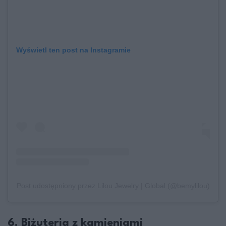
Wyświetl ten post na Instagramie
Post udostępniony przez Lilou Jewelry | Global (@bemylilou)
6. Biżuteria z kamieniami