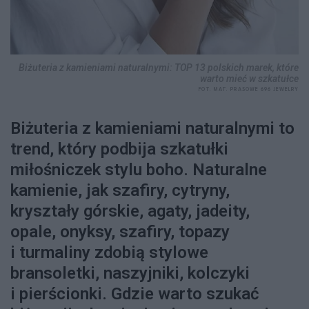
Biżuteria z kamieniami naturalnymi: TOP 13 polskich marek, które
warto mieć w szkatułce
FOT. MAT. PRASOWE 696 JEWELRY
Biżuteria z kamieniami naturalnymi to
trend, który podbija szkatułki
miłośniczek stylu boho. Naturalne
kamienie, jak szafiry, cytryny,
kryształy górskie, agaty, jadeity,
opale, onyksy, szafiry, topazy
i turmaliny zdobią stylowe
bransoletki, naszyjniki, kolczyki
i pierścionki. Gdzie warto szukać