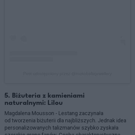
Post udostępniony przez @mokobellejewellery
5. Biżuteria z kamieniami
naturalnymi: Lilou
Magdalena Mousson - Lestang zaczynała
od tworzenia biżuterii dla najbliższych. Jednak idea
personalizowanych talizmanów szybko zyskała
szerokie grono fanów. Cechą charakterystyczną