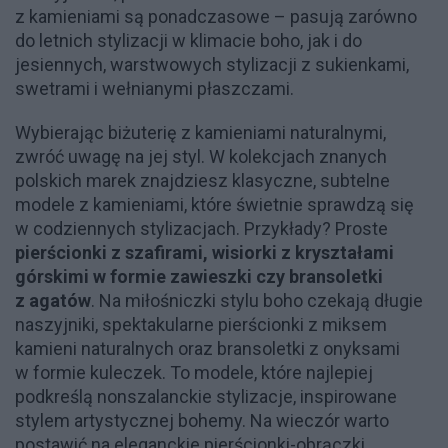
z kamieniami są ponadczasowe – pasują zarówno
do letnich stylizacji w klimacie boho, jak i do
jesiennych, warstwowych stylizacji z sukienkami,
swetrami i wełnianymi płaszczami.
Wybierając biżuterię z kamieniami naturalnymi,
zwróć uwagę na jej styl. W kolekcjach znanych
polskich marek znajdziesz klasyczne, subtelne
modele z kamieniami, które świetnie sprawdzą się
w codziennych stylizacjach. Przykłady? Proste
pierścionki z szafirami, wisiorki z kryształami
górskimi w formie zawieszki czy bransoletki
z agatów
. Na miłośniczki stylu boho czekają długie
naszyjniki, spektakularne pierścionki z miksem
kamieni naturalnych oraz bransoletki z onyksami
w formie kuleczek. To modele, które najlepiej
podkreślą nonszalanckie stylizacje, inspirowane
stylem artystycznej bohemy. Na wieczór warto
postawić na eleganckie pierścionki-obrączki