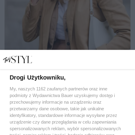
Drogi Użytkowniku,
Koniec z wiecznym analizowaniem. 3 sposoby, by pewniej
i lżej iść przez życie
My, naszych 1162 zaufanych partnerów oraz inne
podmioty z Wydawnictwa Bauer uzyskujemy dostęp i
przechowujemy informacje na urządzeniu oraz
JULIA ZAKRZEWSKA
przetwarzamy dane osobowe, takie jak unikalne
POZNAJ SIEBIE
identyfikatory, standardowe informacje wysyłane przez
urządzenie czy dane przeglądania w celu zapewniania
spersonalizowanych reklam, wybór spersonalizowanych
treści, pomiar reklam i treści, badanie odbiorców oraz