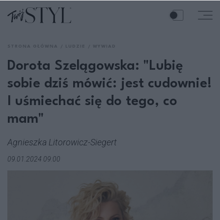
STRONA GŁÓWNA
LUDZIE
WYWIAD
Dorota Szelągowska: "Lubię
sobie dziś mówić: jest cudownie!
I uśmiechać się do tego, co
mam"
Agnieszka Litorowicz-Siegert
09.01.2024 09:00