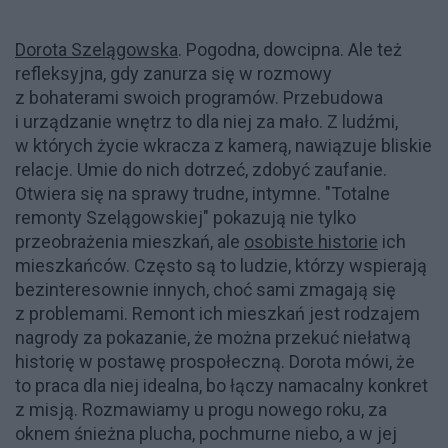
Dorota Szelągowska
. Pogodna, dowcipna. Ale też
refleksyjna, gdy zanurza się w rozmowy
z bohaterami swoich programów. Przebudowa
i urządzanie wnętrz to dla niej za mało. Z ludźmi,
w których życie wkracza z kamerą, nawiązuje bliskie
relacje. Umie do nich dotrzeć, zdobyć zaufanie.
Otwiera się na sprawy trudne, intymne. "Totalne
remonty Szelągowskiej" pokazują nie tylko
przeobrażenia mieszkań, ale
osobiste historie
ich
mieszkańców. Często są to ludzie, którzy wspierają
bezinteresownie innych, choć sami zmagają się
z problemami. Remont ich mieszkań jest rodzajem
nagrody za pokazanie, że można przekuć niełatwą
historię w postawę prospołeczną. Dorota mówi, że
to praca dla niej idealna, bo łączy namacalny konkret
z misją. Rozmawiamy u progu nowego roku, za
oknem śnieżna plucha, pochmurne niebo, a w jej