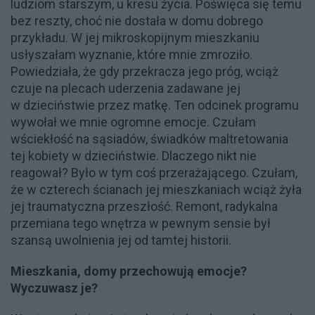
ludziom starszym, u kresu życia. Poświęca się temu
bez reszty, choć nie dostała w domu dobrego
przykładu. W jej mikroskopijnym mieszkaniu
usłyszałam wyznanie, które mnie zmroziło.
Powiedziała, że gdy przekracza jego próg, wciąż
czuje na plecach uderzenia zadawane jej
w dzieciństwie przez matkę. Ten odcinek programu
wywołał we mnie ogromne emocje. Czułam
wściekłość na sąsiadów, świadków maltretowania
tej kobiety w dzieciństwie. Dlaczego nikt nie
reagował? Było w tym coś przerażającego. Czułam,
że w czterech ścianach jej mieszkaniach wciąż żyła
jej traumatyczna przeszłość. Remont, radykalna
przemiana tego wnętrza w pewnym sensie był
szansą uwolnienia jej od tamtej historii.
Mieszkania, domy przechowują emocje?
Wyczuwasz je?