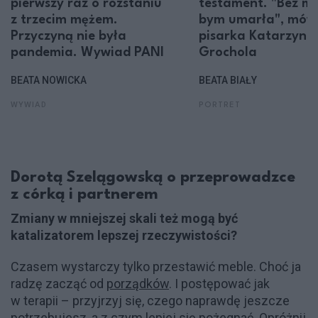
pierwszy raz o rozstaniu
testament. "Bez mi
z trzecim mężem.
bym umarła", mów
Przyczyną nie była
pisarka Katarzyna
pandemia. Wywiad PANI
Grochola
BEATA NOWICKA
BEATA BIAŁY
WYWIAD
PORTRET
Dorotą Szelągowską o przeprowadzce
z córką i partnerem
Zmiany w mniejszej skali też mogą być
katalizatorem lepszej rzeczywistości?
Czasem wystarczy tylko przestawić meble. Choć ja
radzę zacząć od
porządków
. I postępować jak
w terapii – przyjrzyj się, czego naprawdę jeszcze
potrzebujesz, a z czym lepiej się pożegnać. Opróżnij