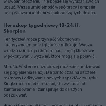
w swoim otoczeniu i nie bójcie się wyrażać swoich
uczuć. Wasza umiejętność współpracy i empatia
będą waszymi atutami w nadchodzących dniach.
Horoskop tygodniowy 18-24.11:
Skorpion
Ten tydzień może przynieść Skorpionom
intensywne emocje i głębokie refleksje. Wasza
wrodzona intuicja i determinacja będą kluczowe
w pokonywaniu wyzwań, które mogą się pojawić.
Miłość:
W sferze uczuciowej możecie spodziewać
się pogłębienia relacji. Dla par to czas na szczere
rozmowy i odkrywanie nowych aspektów związku.
Single mogą spotkać kogoś, kto wzbudzi ich
zainteresowanie i zainspiruje do dalszych
poszukiwań.
Praca i finanse:
W pracy możecie napotkać sytuacje