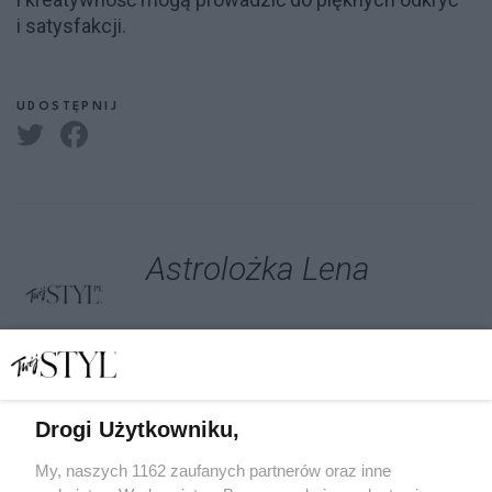
i satysfakcji.
UDOSTĘPNIJ
Astrolożka Lena
Drogi Użytkowniku,
My, naszych 1162 zaufanych partnerów oraz inne
WIĘCEJ NA TWOJSTYL.PL