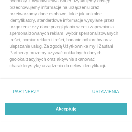
podmioty z Wydawnictwa Bauer uzyskujemy dostęp i
Zobacz również
przechowujemy informacje na urządzeniu oraz
przetwarzamy dane osobowe, takie jak unikalne
identyfikatory, standardowe informacje wysyłane przez
urządzenie czy dane przeglądania w celu zapewniania
spersonalizowanych reklam, wybór spersonalizowanych
treści, pomiar reklam i treści, badanie odbiorców oraz
ulepszanie usług. Za zgodą Użytkownika my i Zaufani
Partnerzy możemy używać dokładnych danych
geolokalizacyjnych oraz aktywnie skanować
charakterystykę urządzenia do celów identyfikacji.
Ponieważ cenimy Twoją prywatność, prosimy o zgodę na
korzystanie z tych technologii poprzez kliknięcie
„Akceptuję”. Zgoda jest dobrowolna i zawsze możesz ją
zmienić/wycofać klikając przycisk ustawień prywatności
PARTNERZY
USTAWIENIA
znajdujący się w lewym dolnym rogu strony
. Niektóre
rodzaje przetwarzania danych nie wymagają zgody
Akceptuję
użytkownika, ale masz prawo sprzeciwić się takiemu
Horoskop tygodniowy od 10 do 16 sierpnia.
przetwarzaniu. Preferencje będą miały zastosowanie tylko
Dla tych znaków będzie to najlepszy
na tej witrynie.
tydzień lata