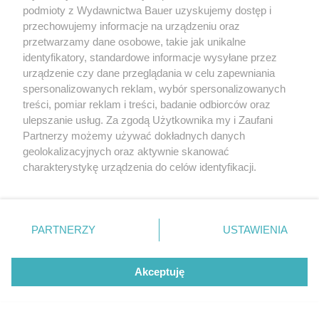
podmioty z Wydawnictwa Bauer uzyskujemy dostęp i
przechowujemy informacje na urządzeniu oraz
KATARZYNA DYŁŁO
przetwarzamy dane osobowe, takie jak unikalne
TRENDY
identyfikatory, standardowe informacje wysyłane przez
urządzenie czy dane przeglądania w celu zapewniania
spersonalizowanych reklam, wybór spersonalizowanych
treści, pomiar reklam i treści, badanie odbiorców oraz
ulepszanie usług. Za zgodą Użytkownika my i Zaufani
Partnerzy możemy używać dokładnych danych
geolokalizacyjnych oraz aktywnie skanować
charakterystykę urządzenia do celów identyfikacji.
Ponieważ cenimy Twoją prywatność, prosimy o zgodę na
korzystanie z tych technologii poprzez kliknięcie
KONTAKT
REKLAMA
REDAKCJA
„Akceptuję”. Zgoda jest dobrowolna i zawsze możesz ją
REGULAMIN SERWISU
POLITYKA PRYWATNOŚCI
zmienić/wycofać klikając przycisk ustawień prywatności
PARTNERZY
USTAWIENIA
MAPA SERWISU
znajdujący się w lewym dolnym rogu strony
. Niektóre
rodzaje przetwarzania danych nie wymagają zgody
Akceptuję
użytkownika, ale masz prawo sprzeciwić się takiemu
Ekscentryczna Kopenhaga znów wyznacza
przetwarzaniu. Preferencje będą miały zastosowanie tylko
kierunki w modzie. 4 trendy, które
na tej witrynie.
zdominowały fashion week