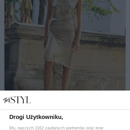
Drogi Użytkowniku,
Od satynowej slip dress po cekinową maxi. Złote sukienki
rządzą w tym sezonie ślubnym
My, naszych 1162 zaufanych partnerów oraz inne