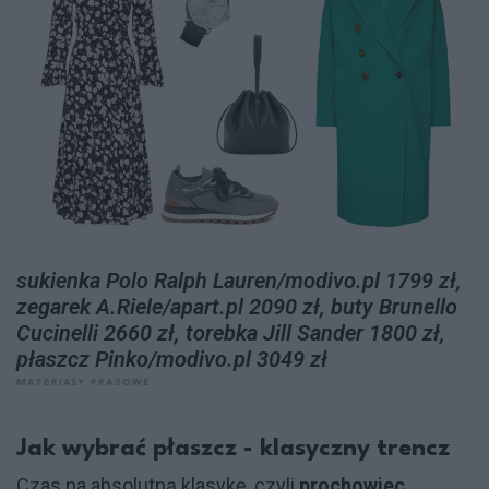
sukienka Polo Ralph Lauren/modivo.pl 1799 zł,
zegarek A.Riele/apart.pl 2090 zł, buty Brunello
Cucinelli 2660 zł, torebka Jill Sander 1800 zł,
płaszcz Pinko/modivo.pl 3049 zł
MATERIAŁY PRASOWE
Jak wybrać płaszcz - klasyczny trencz
Czas na absolutną klasykę, czyli
prochowiec
.