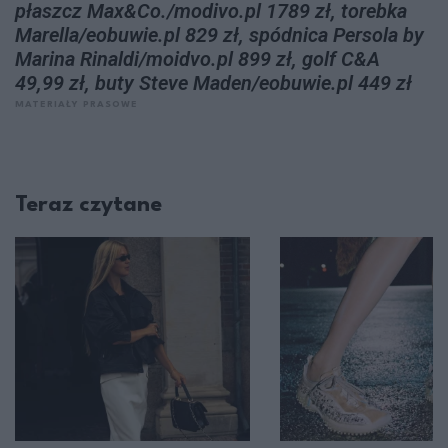
płaszcz Max&Co./modivo.pl 1789 zł, torebka
Marella/eobuwie.pl 829 zł, spódnica Persola by
Marina Rinaldi/moidvo.pl 899 zł, golf C&A
49,99 zł, buty Steve Maden/eobuwie.pl 449 zł
MATERIAŁY PRASOWE
Teraz czytane