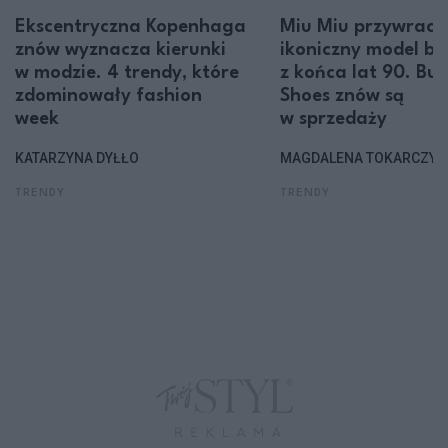
Ekscentryczna Kopenhaga
Miu Miu przywraca
znów wyznacza kierunki
ikoniczny model b
w modzie. 4 trendy, które
z końca lat 90. Bu
zdominowały fashion
Shoes znów są
week
w sprzedaży
KATARZYNA DYŁŁO
MAGDALENA TOKARCZYK
TRENDY
TRENDY