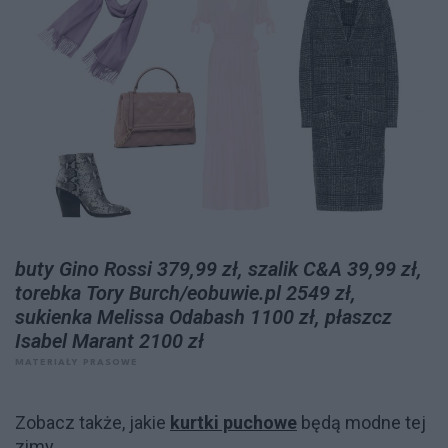
buty Gino Rossi 379,99 zł, szalik C&A 39,99 zł,
torebka Tory Burch/eobuwie.pl 2549 zł,
sukienka Melissa Odabash 1100 zł, płaszcz
Isabel Marant 2100 zł
MATERIAŁY PRASOWE
Zobacz także, jakie
kurtki puchowe
będą modne tej
zimy.