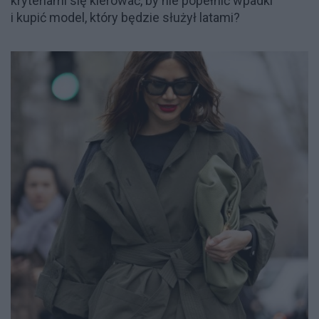
kryteriami się kierować, by nie popełnić wpadki
i kupić model, który będzie służył latami?