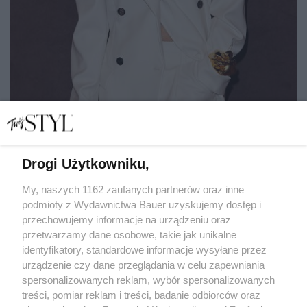
Drogi Użytkowniku,
Kasia Smutniak z 20-letnią córką na pokazie
w Mediolanie. Gdy Sophie miała 6 lat, straciła tatę
My, naszych 1162 zaufanych partnerów oraz inne
podmioty z Wydawnictwa Bauer uzyskujemy dostęp i
przechowujemy informacje na urządzeniu oraz
MATYLDA NOWAK
przetwarzamy dane osobowe, takie jak unikalne
NEWS
identyfikatory, standardowe informacje wysyłane przez
urządzenie czy dane przeglądania w celu zapewniania
spersonalizowanych reklam, wybór spersonalizowanych
treści, pomiar reklam i treści, badanie odbiorców oraz