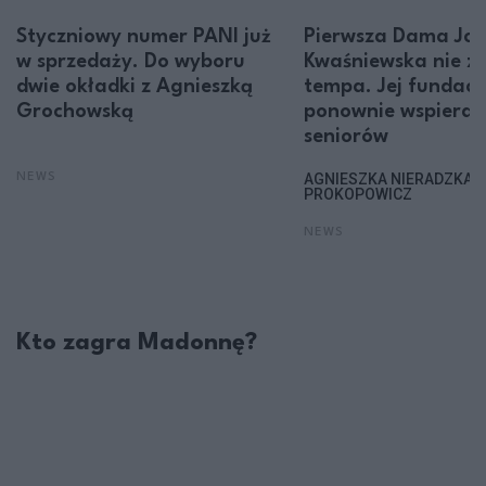
Styczniowy numer PANI już
Pierwsza Dama Jol
w sprzedaży. Do wyboru
Kwaśniewska nie z
dwie okładki z Agnieszką
tempa. Jej fundacj
Grochowską
ponownie wspiera
seniorów
AGNIESZKA NIERADZKA-
NEWS
PROKOPOWICZ
NEWS
Kto zagra Madonnę?