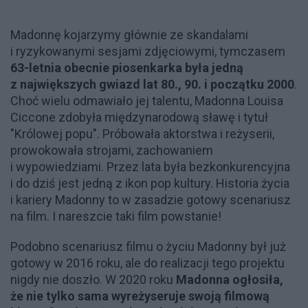
Madonnę kojarzymy głównie ze skandalami
i ryzykowanymi sesjami zdjęciowymi, tymczasem
63-letnia obecnie piosenkarka była jedną
z największych gwiazd lat 80., 90. i początku 2000
.
Choć wielu odmawiało jej talentu, Madonna Louisa
Ciccone zdobyła międzynarodową sławę i tytuł
"Królowej popu". Próbowała aktorstwa i reżyserii,
prowokowała strojami, zachowaniem
i wypowiedziami. Przez lata była bezkonkurencyjna
i do dziś jest jedną z ikon pop kultury. Historia życia
i kariery Madonny to w zasadzie gotowy scenariusz
na film. I nareszcie taki film powstanie!
Podobno scenariusz filmu o życiu Madonny był już
gotowy w 2016 roku, ale do realizacji tego projektu
nigdy nie doszło. W 2020 roku
Madonna ogłosiła,
że nie tylko sama wyreżyseruje swoją filmową