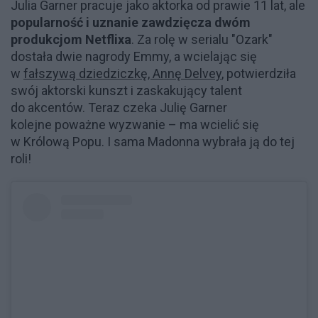
Julia Garner pracuje jako aktorka od prawie 11 lat, ale
popularność i uznanie zawdzięcza dwóm
produkcjom Netflixa
. Za rolę w serialu "Ozark"
dostała dwie nagrody Emmy, a wcielając się
w
fałszywą dziedziczkę, Annę Delvey
, potwierdziła
swój aktorski kunszt i zaskakujący talent
do akcentów. Teraz czeka Julię Garner
kolejne poważne wyzwanie – ma wcielić się
w Królową Popu. I sama Madonna wybrała ją do tej
roli!