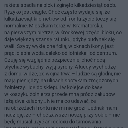
rakieta spadła na blok i zginęło kilkadziesiąt osób.
Ryzyko jest ciągłe. Choć często wydaje się, że
kilkadziesiąt kilometrów od frontu życie toczy się
normalnie. Mieszkam teraz w Kramatorsku,
na pierwszym piętrze, w środkowej części bloku, co
daje większą szansę ratunku, gdyby budynek się
walił. Szyby wyklejone folią, w oknach ikony, jest
prąd, ciepła woda, daleko od lotniska i od centrum.
Czuję się względnie bezpiecznie, choć nocą
słychać wybuchy, wyją syreny. A kiedy wychodzę
z domu, widzę, że wojna trwa – ludzie są głodni, nie
mają pieniędzy, na ulicach spotykam zmęczonych
żołnierzy. Idę do sklepu i w kolejce do kasy
w koszyku żołnierza przede mną prócz zakupów
leżą dwa kałachy... Nie ma co udawać, że
na obrzeżach frontu nic mi nie grozi. Jednak mam
nadzieję, że – choć zawsze noszę przy sobie – nie
będę musiał użyć ani celoxu do tamowania