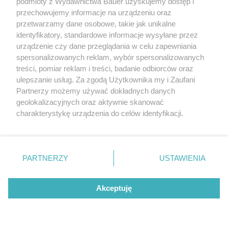
podmioty z Wydawnictwa Bauer uzyskujemy dostęp i
przechowujemy informacje na urządzeniu oraz
przetwarzamy dane osobowe, takie jak unikalne
identyfikatory, standardowe informacje wysyłane przez
urządzenie czy dane przeglądania w celu zapewniania
spersonalizowanych reklam, wybór spersonalizowanych
treści, pomiar reklam i treści, badanie odbiorców oraz
ulepszanie usług. Za zgodą Użytkownika my i Zaufani
Partnerzy możemy używać dokładnych danych
geolokalizacyjnych oraz aktywnie skanować
charakterystykę urządzenia do celów identyfikacji.
Ponieważ cenimy Twoją prywatność, prosimy o zgodę na
#StandwithUkraine. Gwiazdy z ukraińskimi korzeniami
korzystanie z tych technologii poprzez kliknięcie
stoją murem za ojczyzną
„Akceptuję”. Zgoda jest dobrowolna i zawsze możesz ją
zmienić/wycofać klikając przycisk ustawień prywatności
PARTNERZY
USTAWIENIA
MARTA ROGACEWICZ
znajdujący się w lewym dolnym rogu strony
. Niektóre
rodzaje przetwarzania danych nie wymagają zgody
NEWS
Akceptuję
użytkownika, ale masz prawo sprzeciwić się takiemu
Netflix z mocnymi premierami. Oto 3
przetwarzaniu. Preferencje będą miały zastosowanie tylko
najlepsze seriale obyczajowe sierpnia
na tej witrynie.