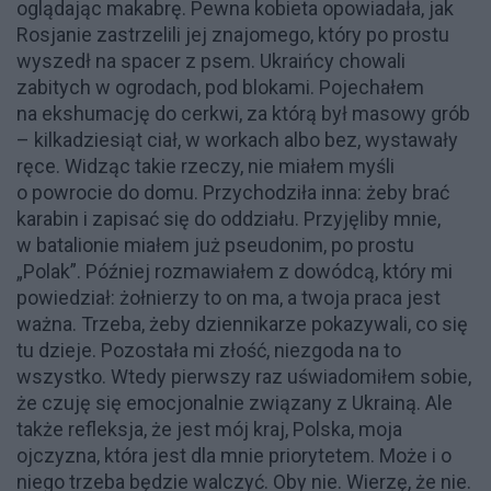
oglądając makabrę. Pewna kobieta opowiadała, jak
Rosjanie zastrzelili jej znajomego, który po prostu
wyszedł na spacer z psem. Ukraińcy chowali
zabitych w ogrodach, pod blokami. Pojechałem
na ekshumację do cerkwi, za którą był masowy grób
– kilkadziesiąt ciał, w workach albo bez, wystawały
ręce. Widząc takie rzeczy, nie miałem myśli
o powrocie do domu. Przychodziła inna: żeby brać
karabin i zapisać się do oddziału. Przyjęliby mnie,
w batalionie miałem już pseudonim, po prostu
„Polak”. Później rozmawiałem z dowódcą, który mi
powiedział: żołnierzy to on ma, a twoja praca jest
ważna. Trzeba, żeby dziennikarze pokazywali, co się
tu dzieje. Pozostała mi złość, niezgoda na to
wszystko. Wtedy pierwszy raz uświadomiłem sobie,
że czuję się emocjonalnie związany z Ukrainą. Ale
także refleksja, że jest mój kraj, Polska, moja
ojczyzna, która jest dla mnie priorytetem. Może i o
niego trzeba będzie walczyć. Oby nie. Wierzę, że nie.