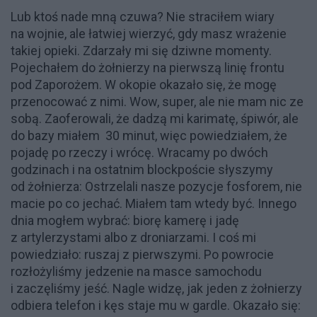
Lub ktoś nade mną czuwa? Nie straciłem wiary
na wojnie, ale łatwiej wierzyć, gdy masz wrażenie
takiej opieki. Zdarzały mi się dziwne momenty.
Pojechałem do żołnierzy na pierwszą linię frontu
pod Zaporożem. W okopie okazało się, że mogę
przenocować z nimi. Wow, super, ale nie mam nic ze
sobą. Zaoferowali, że dadzą mi karimatę, śpiwór, ale
do bazy miałem 30 minut, więc powiedziałem, że
pojadę po rzeczy i wrócę. Wracamy po dwóch
godzinach i na ostatnim blockpoście słyszymy
od żołnierza: Ostrzelali nasze pozycje fosforem, nie
macie po co jechać. Miałem tam wtedy być. Innego
dnia mogłem wybrać: biorę kamerę i jadę
z artylerzystami albo z droniarzami. I coś mi
powiedziało: ruszaj z pierwszymi. Po powrocie
rozłożyliśmy jedzenie na masce samochodu
i zaczęliśmy jeść. Nagle widzę, jak jeden z żołnierzy
odbiera telefon i kęs staje mu w gardle. Okazało się: