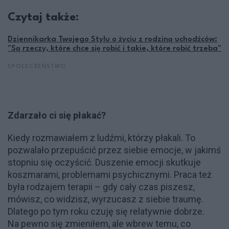
Czytaj także:
Dziennikarka Twojego Stylu o życiu z rodziną uchodźców:
"Są rzeczy, które chce się robić i takie, które robić trzeba"
SPOŁECZEŃSTWO
Zdarzało ci się płakać?
Kiedy rozmawiałem z ludźmi, którzy płakali. To
pozwalało przepuścić przez siebie emocje, w jakimś
stopniu się oczyścić. Duszenie emocji skutkuje
koszmarami, problemami psychicznymi. Praca też
była rodzajem terapii – gdy cały czas piszesz,
mówisz, co widzisz, wyrzucasz z siebie traumę.
Dlatego po tym roku czuję się relatywnie dobrze.
Na pewno się zmieniłem, ale wbrew temu, co