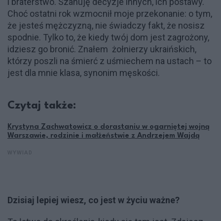
i braterstwo. Szanuję decyzje innych, ich postawy.
Choć ostatni rok wzmocnił moje przekonanie: o tym,
że jesteś mężczyzną, nie świadczy fakt, że nosisz
spodnie. Tylko to, że kiedy twój dom jest zagrożony,
idziesz go bronić. Znałem żołnierzy ukraińskich,
którzy poszli na śmierć z uśmiechem na ustach – to
jest dla mnie klasa, synonim męskości.
Czytaj także:
Krystyna Zachwatowicz o dorastaniu w ogarniętej wojną
Warszawie, rodzinie i małżeństwie z Andrzejem Wajdą
WYWIAD
Dzisiaj lepiej wiesz, co jest w życiu ważne?