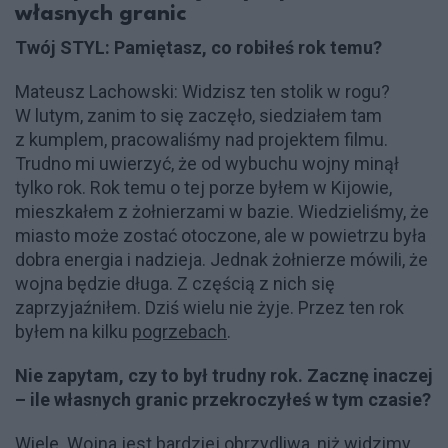
własnych granic
Twój STYL: Pamiętasz, co robiłeś rok temu?
Mateusz Lachowski: Widzisz ten stolik w rogu?
W lutym, zanim to się zaczęło, siedziałem tam
z kumplem, pracowaliśmy nad projektem filmu.
Trudno mi uwierzyć, że od wybuchu wojny minął
tylko rok. Rok temu o tej porze byłem w Kijowie,
mieszkałem z żołnierzami w bazie. Wiedzieliśmy, że
miasto może zostać otoczone, ale w powietrzu była
dobra energia i nadzieja. Jednak żołnierze mówili, że
wojna będzie długa. Z częścią z nich się
zaprzyjaźniłem. Dziś wielu nie żyje. Przez ten rok
byłem na kilku
pogrzebach
.
Nie zapytam, czy to był trudny rok. Zacznę inaczej
– ile własnych granic przekroczyłeś w tym czasie?
Wiele. Wojna jest bardziej obrzydliwa, niż widzimy