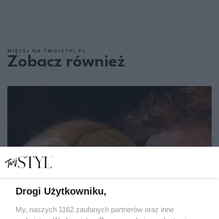
WIĘCEJ NA TWOJSTYL.PL
Zobacz również
Drogi Użytkowniku,
My, naszych 1162 zaufanych partnerów oraz inne