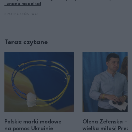
i znana modelka!
SPOŁECZEŃSTWO
Teraz czytane
Polskie marki modowe
Olena Zełenska – k
na pomoc Ukrainie
wielka miłość Prez