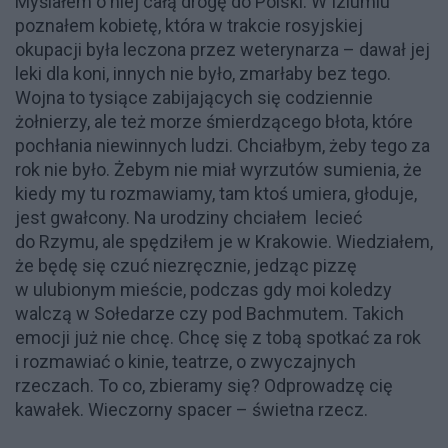
Myślałem o niej całą drogę do Polski. W Iziumiu
poznałem kobietę, która w trakcie rosyjskiej
okupacji była leczona przez weterynarza – dawał jej
leki dla koni, innych nie było, zmarłaby bez tego.
Wojna to tysiące zabijających się codziennie
żołnierzy, ale też morze śmierdzącego błota, które
pochłania niewinnych ludzi. Chciałbym, żeby tego za
rok nie było. Żebym nie miał wyrzutów sumienia, że
kiedy my tu rozmawiamy, tam ktoś umiera, głoduje,
jest gwałcony. Na urodziny chciałem lecieć
do Rzymu, ale spędziłem je w Krakowie. Wiedziałem,
że będę się czuć niezręcznie, jedząc pizzę
w ulubionym mieście, podczas gdy moi koledzy
walczą w Sołedarze czy pod Bachmutem. Takich
emocji już nie chcę. Chcę się z tobą spotkać za rok
i rozmawiać o kinie, teatrze, o zwyczajnych
rzeczach. To co, zbieramy się? Odprowadzę cię
kawałek. Wieczorny spacer – świetna rzecz.