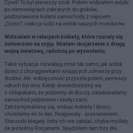
Cywil! To był pierwszy szok. Potem widziałem wózki
po niemowlętach zabranych do grobów,
podziurawione kulami samochody z napisem
„Dzieci”, reakcje ludzi na widok naszych mundurów.
Widziałam w relacjach kobiety, które rzucały się
żołnierzom na szyję. Miałam skojarzenie z drugą
wojną światową, radością po wyzwoleniu.
Takie sytuacje rozwalają mnie tak samo, jak widok
dzieci z chorągiewkami witających żołnierzy przy
drodze. Ale wdzięczność przyszła potem, pierwszy
odruch był inny. Kiedy dowiedzieliśmy się
z chłopakami, że jedziemy do Buczy, załadowaliśmy
samochód jedzeniem i słodyczami.
Zatrzymywaliśmy się, widząc kobiety i dzieci,
chcieliśmy im to dać. Reagowały... przerażeniem.
Staruszki błagały, żeby ich nie zabijać, chyba myślały,
że jesteśmy Rosjanami. Spędziłem tam trzy dni,