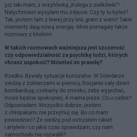
już taki mam, z wizytówką „Kolega z siatkówki”!
Natychmiast wysyłam mu zdjęcie: Czy ty tu byłeś?
Tak, jestem tam z lewej przy linii, gram z wami! Takie
momenty dają nową energię. Mnie pomagały także
rozmowy z bliskimi.
W takich rozmowach ważniejsza jest szczerość
czy odpowiedzialność za psychikę ludzi, których
chcesz uspokoić? Mówiłeś im prawdę?
Rzadko. Bywały sytuacje kuriozalne. W Sołedarze
siedzę z żołnierzami w piwnicy, Rosjanie cały dzień
bombardują, czekamy do zmroku, żeby wyjechać,
może będzie spokojniej. A mama pisze: Co u ciebie?
Odpowiadam: Wszystko dobrze, jestem
z chłopakami, nie przejmuj się. Bo co mam
powiedzieć? Że siedzę pod ostrzałem rakiet
i artylerii i co jakiś czas sprawdzam, czy nam
samochodu nie rozwalili?