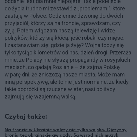
oddanie jest dla mnie niepojęte. Takie podejście
do życia trudno mi zestawić z „problemami”, które
zastaję w Polsce. Codziennie dzwonię do dwóch
przyjaciół, którzy są na froncie, sprawdzam, czy
żyją. Potem włączam naszą telewizję i widzę
polityków, którzy się kłócą: jeść robaki czy mięso.
I zastanawiam się: gdzie ja żyję? Wojna toczy się
tylko tysiąc kilometrów od nas, dzień drogi. Przeraża
mnie, że Polacy nie słyszą propagandy w rosyjskich
mediach, co gadają Rosjanie – że zajmą Polskę
w parę dni, że zniszczą nasze miasta. Może mam
inną perspektywę, ale to nie jest normalne, że kiedy
takie pogróżki są rzucane w eter, nasi politycy
zajmują się wzajemną walką.
Czytaj także:
Na froncie w Ukrainie walczy nie tylko wojsko. Ojczyzny
bronią też ukraińskie gwiazdy. Są wśród nich muzyk