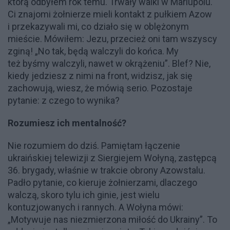
którą odbyłem rok temu. Trwały walki w Mariupolu.
Ci znajomi żołnierze mieli kontakt z pułkiem Azow
i przekazywali mi, co działo się w oblężonym
mieście. Mówiłem: Jezu, przecież oni tam wszyscy
zginą! „No tak, będą walczyli do końca. My
też byśmy walczyli, nawet w okrążeniu”. Blef? Nie,
kiedy jedziesz z nimi na front, widzisz, jak się
zachowują, wiesz, że mówią serio. Pozostaje
pytanie: z czego to wynika?
Rozumiesz ich mentalność?
Nie rozumiem do dziś. Pamiętam łączenie
ukraińskiej telewizji z Siergiejem Wołyną, zastępcą
36. brygady, właśnie w trakcie obrony Azowstalu.
Padło pytanie, co kieruje żołnierzami, dlaczego
walczą, skoro tylu ich ginie, jest wielu
kontuzjowanych i rannych. A Wołyna mówi:
„Motywuje nas niezmierzona miłość do Ukrainy”. To