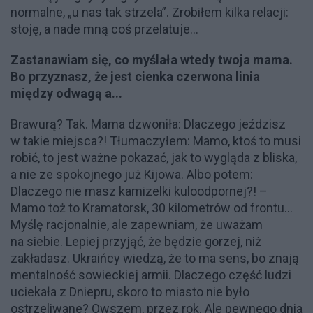
normalne, „u nas tak strzela”. Zrobiłem kilka relacji:
stoję, a nade mną coś przelatuje...
Zastanawiam się, co myślała wtedy twoja mama.
Bo przyznasz, że jest cienka czerwona linia
między odwagą a...
Brawurą? Tak. Mama dzwoniła: Dlaczego jeździsz
w takie miejsca?! Tłumaczyłem: Mamo, ktoś to musi
robić, to jest ważne pokazać, jak to wygląda z bliska,
a nie ze spokojnego już Kijowa. Albo potem:
Dlaczego nie masz kamizelki kuloodpornej?! –
Mamo toż to Kramatorsk, 30 kilometrów od frontu...
Myślę racjonalnie, ale zapewniam, że uważam
na siebie. Lepiej przyjąć, że będzie gorzej, niż
zakładasz. Ukraińcy wiedzą, że to ma sens, bo znają
mentalność sowieckiej armii. Dlaczego część ludzi
uciekała z Dniepru, skoro to miasto nie było
ostrzeliwane? Owszem, przez rok. Ale pewnego dnia