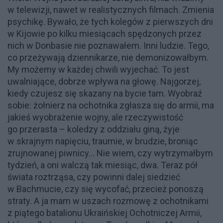
w telewizji, nawet w realistycznych filmach. Zmienia
psychikę. Bywało, że tych kolegów z pierwszych dni
w Kijowie po kilku miesiącach spędzonych przez
nich w Donbasie nie poznawałem. Inni ludzie. Tego,
co przeżywają dziennikarze, nie demonizowałbym.
My możemy w każdej chwili wyjechać. To jest
uwalniające, dobrze wpływa na głowę. Najgorzej,
kiedy czujesz się skazany na bycie tam. Wyobraź
sobie: żołnierz na ochotnika zgłasza się do armii, ma
jakieś wyobrażenie wojny, ale rzeczywistość
go przerasta – koledzy z oddziału giną, żyje
w skrajnym napięciu, traumie, w brudzie, broniąc
zrujnowanej piwnicy... Nie wiem, czy wytrzymałbym
tydzień, a oni walczą tak miesiąc, dwa. Teraz pół
świata roztrząsa, czy powinni dalej siedzieć
w Bachmucie, czy się wycofać, przecież ponoszą
straty. A ja mam w uszach rozmowę z ochotnikami
z piątego batalionu Ukraińskiej Ochotniczej Armii,