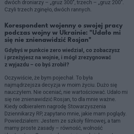
dwóch droniarzy – „gruz 300”, trzech – „gruz 200”.
Czyli trzech zginęło, dwóch rannych.
Korespondent wojenny o swojej pracy
podczas wojny w Ukrainie: "Udało mi
się nie znienawidzić Rosjan"
Gdybyś w punkcie zero wiedział, co zobaczysz
i przeżyjesz na wojnie, i mógł zrezygnować
z wyjazdu – co byś zrobił?
Oczywiście, że bym pojechał. To była
najmądrzejsza decyzja w moim życiu. Dużo się
nauczyłem. Nie oceniać, nie wartościować. Udało mi
się nie znienawidzić Rosjan, to dla mnie ważne.
Kiedy odbierałem nagrodę Stowarzyszenia
Dziennikarzy RP, zapytano mnie, jakie mam poglądy.
Powiedziałem: Jestem ze szkoły filmowej, a tam
mamy proste zasady – równość, wolność