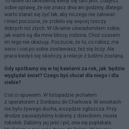
To łatwe do określenia, kiedy się tam jest. Zdajesz
sobie sprawę, że nie znasz dnia ani godziny, dlatego
warto starać się żyć tak, aby niczego nie żałować
i mieć poczucie, że zrobiło się więcej rzeczy
dobrych niż złych. W Ukrainie uświadomiłem sobie,
jak ważni są dla mnie bliscy, rodzina. Choć czasem
im tego nie okazuję. Poczucie, że to, co robisz, ma
sens i coś po sobie zostawiasz, też się liczy. Ale
praca kiedyś się skończy, a relacje z ludźmi zostaną.
Gdy spotkamy się w tej kawiarni za rok, jak będzie
wyglądał świat? Czego byś chciał dla niego i dla
siebie?
Coś ci opowiem. W listopadzie jechałem
z operatorem z Donbasu do Charkowa. W wioskach
nie było żywego ducha, wszędzie zgliszcza. Przy
drodze zauważyliśmy kobietę z dzieckiem, niosła
tobołek. Daliśmy jej jeść i pić, ona się popłakała.