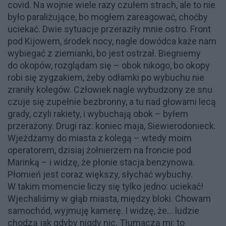
covid. Na wojnie wiele razy czułem strach, ale to nie
było paraliżujące, bo mogłem zareagować, choćby
uciekać. Dwie sytuacje przeraziły mnie ostro. Front
pod Kijowem, środek nocy, nagle dowódca każe nam
wybiegać z ziemianki, bo jest ostrzał. Biegniemy
do okopów, rozglądam się – obok nikogo, bo okopy
robi się zygzakiem, żeby odłamki po wybuchu nie
zraniły kolegów. Człowiek nagle wybudzony ze snu
czuje się zupełnie bezbronny, a tu nad głowami lecą
grady, czyli rakiety, i wybuchają obok – byłem
przerażony. Drugi raz: koniec maja, Siewierodonieck.
Wjeżdżamy do miasta z kolegą – wtedy moim
operatorem, dzisiaj żołnierzem na froncie pod
Marinką – i widzę, że płonie stacja benzynowa.
Płomień jest coraz większy, słychać wybuchy.
W takim momencie liczy się tylko jedno: uciekać!
Wjechaliśmy w głąb miasta, między bloki. Chowam
samochód, wyjmuję kamerę. I widzę, że... ludzie
chodzą jak gdyby nigdy nic. Tłumaczą mi: to