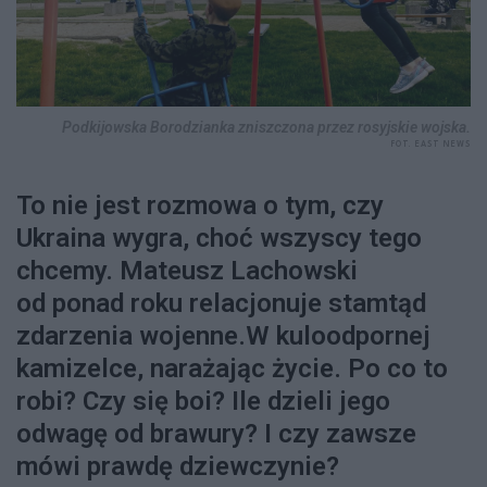
Podkijowska Borodzianka zniszczona przez rosyjskie wojska.
FOT. EAST NEWS
To nie jest rozmowa o tym, czy
Ukraina wygra, choć wszyscy tego
chcemy. Mateusz Lachowski
od ponad roku relacjonuje stamtąd
zdarzenia wojenne.W kuloodpornej
kamizelce, narażając życie. Po co to
robi? Czy się boi? Ile dzieli jego
odwagę od brawury? I czy zawsze
mówi prawdę dziewczynie?