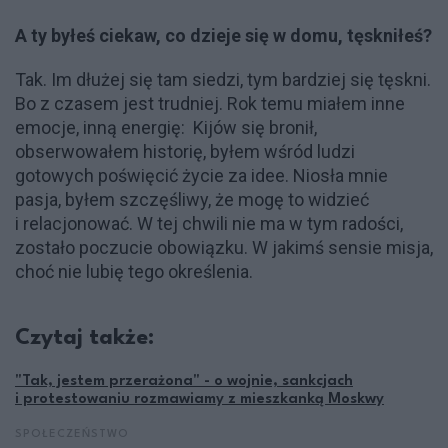
A ty byłeś ciekaw, co dzieje się w domu, tęskniłeś?
Tak. Im dłużej się tam siedzi, tym bardziej się tęskni.
Bo z czasem jest trudniej. Rok temu miałem inne
emocje, inną energię: Kijów się bronił,
obserwowałem historię, byłem wśród ludzi
gotowych poświęcić życie za idee. Niosła mnie
pasja, byłem szczęśliwy, że mogę to widzieć
i relacjonować. W tej chwili nie ma w tym radości,
zostało poczucie obowiązku. W jakimś sensie misja,
choć nie lubię tego określenia.
Czytaj także:
"Tak, jestem przerażona" - o wojnie, sankcjach
i protestowaniu rozmawiamy z mieszkanką Moskwy
SPOŁECZEŃSTWO