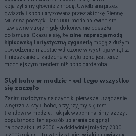
kojarzyliśmy głównie z modą. Uwielbiana przez
gwiazdy i spopularyzowana przez aktorkę Siennę
Miller na początku lat 2000. moda na kwieciste
i zwiewne stroje nigdy do końca nie odeszła
do lamusa. Okazuje się, że
silne inspiracje modą
hipisowską i artystyczną cyganerią
mogą z dużym
powodzeniem zostać wdrożone w wystroju wnętrz.
I mieszkanie urządzone w stylu boho jest teraz
mocniejszym trendem niż boho garderoba.
Styl boho w modzie - od tego wszystko
się zaczęło
Zanim rozłożymy na czynniki pierwsze urządzenie
wnętrza w stylu boho, przyjrzyjmy się temu
trendowi w modzie. Tak jak wspominaliśmy szczyt
popularności ten sposób ubierania osiągnął
na początku lat 2000. - a dokładniej między 2000
a 2005 rokiem. To wtedy
stroje, w jakich gwiazdy