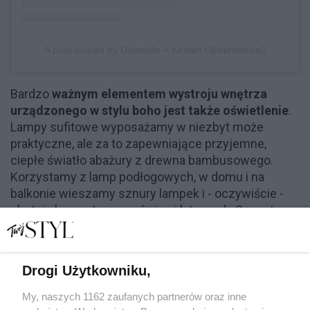
A post shared by Dawnelle + Kirsten (@dkrenewal)
Bardzo
ważnym elementem wystroju wnętrza
urządzonego w stylu boho jest także oświetlenie
.
Lampy sufitowe wyposażamy w niezbyt może
praktyczne, ale za to zapewniające przyjemne,
ciepłe światło abażury z drewna bambusowego.
Korzystamy z lamp podłogowych, w domu i na
balkonie wieszamy sznury lampek i - oczywiście -
chętnie korzystamy ze świec i latarynek. Szczytem
marzeń każdego wielbiciela stylu boho będzie lampa
solna.
Drogi Użytkowniku,
My, naszych 1162 zaufanych partnerów oraz inne