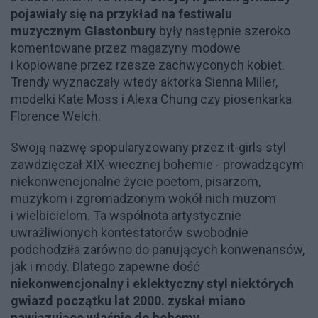
pojawiały się na przykład na festiwalu
muzycznym Glastonbury
były następnie szeroko
komentowane przez magazyny modowe
i kopiowane przez rzesze zachwyconych kobiet.
Trendy wyznaczały wtedy aktorka Sienna Miller,
modelki Kate Moss i Alexa Chung czy piosenkarka
Florence Welch.
Swoją nazwę spopularyzowany przez it-girls styl
zawdzięczał XIX-wiecznej bohemie - prowadzącym
niekonwencjonalne życie poetom, pisarzom,
muzykom i zgromadzonym wokół nich muzom
i wielbicielom. Ta wspólnota artystycznie
uwrażliwionych kontestatorów swobodnie
podchodziła zarówno do panujących konwenansów,
jak i mody. Dlatego zapewne dość
niekonwencjonalny i eklektyczny styl niektórych
gwiazd początku lat 2000. zyskał miano
nawiązujące właśnie do bohemy
.