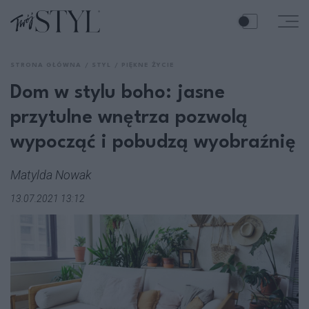
STRONA GŁÓWNA
STYL
PIĘKNE ŻYCIE
Dom w stylu boho: jasne
przytulne wnętrza pozwolą
wypocząć i pobudzą wyobraźnię
Matylda Nowak
13.07.2021 13:12