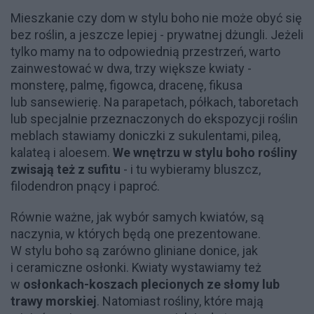
Mieszkanie czy dom w stylu boho nie może obyć się
bez roślin, a jeszcze lepiej - prywatnej dżungli. Jeżeli
tylko mamy na to odpowiednią przestrzeń, warto
zainwestować w dwa, trzy większe kwiaty -
monsterę, palmę, figowca, dracenę, fikusa
lub sansewierię. Na parapetach, półkach, taboretach
lub specjalnie przeznaczonych do ekspozycji roślin
meblach stawiamy doniczki z sukulentami, pileą,
kalateą i aloesem.
We wnętrzu w stylu boho rośliny
zwisają też z sufitu
- i tu wybieramy bluszcz,
filodendron pnący i paproć.
Równie ważne, jak wybór samych kwiatów, są
naczynia, w których będą one prezentowane.
W stylu boho są zarówno gliniane donice, jak
i ceramiczne osłonki. Kwiaty wystawiamy też
w
osłonkach-koszach plecionych ze słomy lub
trawy morskiej
. Natomiast rośliny, które mają