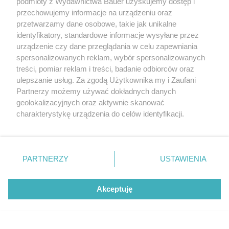
podmioty z Wydawnictwa Bauer uzyskujemy dostęp i
przechowujemy informacje na urządzeniu oraz
przetwarzamy dane osobowe, takie jak unikalne
identyfikatory, standardowe informacje wysyłane przez
urządzenie czy dane przeglądania w celu zapewniania
spersonalizowanych reklam, wybór spersonalizowanych
treści, pomiar reklam i treści, badanie odbiorców oraz
ulepszanie usług. Za zgodą Użytkownika my i Zaufani
Partnerzy możemy używać dokładnych danych
geolokalizacyjnych oraz aktywnie skanować
charakterystykę urządzenia do celów identyfikacji.
View this post on Instagram
Ponieważ cenimy Twoją prywatność, prosimy o zgodę na
korzystanie z tych technologii poprzez kliknięcie
„Akceptuję”. Zgoda jest dobrowolna i zawsze możesz ją
zmienić/wycofać klikając przycisk ustawień prywatności
PARTNERZY
USTAWIENIA
znajdujący się w lewym dolnym rogu strony
. Niektóre
rodzaje przetwarzania danych nie wymagają zgody
Akceptuję
użytkownika, ale masz prawo sprzeciwić się takiemu
Horoskop tygodniowy od 10 do 16 sierpnia.
przetwarzaniu. Preferencje będą miały zastosowanie tylko
Dla tych znaków będzie to najlepszy
na tej witrynie.
tydzień lata