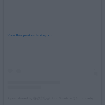
View this post on Instagram
A post shared by Ⓖ︎Ⓞ︎Ⓢ︎Ⓘ︎Ⓐ︎ Boho Wnętrze (@z_potrzeby_piekna)