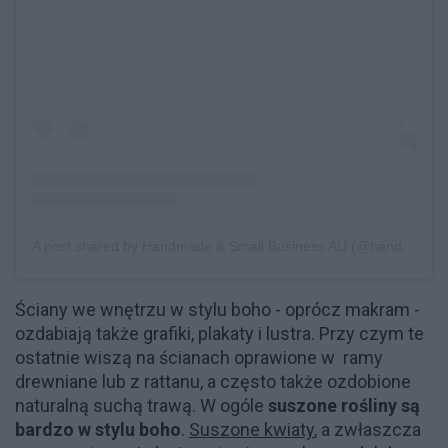
A post shared by Handmade & Small Business AU (@handmade_and_smallbusiness_au)
Ściany we wnętrzu w stylu boho - oprócz makram -
ozdabiają także grafiki, plakaty i lustra. Przy czym te
ostatnie wiszą na ścianach oprawione w ramy
drewniane lub z rattanu, a często także ozdobione
naturalną suchą trawą. W ogóle
suszone rośliny są
bardzo w stylu boho
.
Suszone kwiaty
, a zwłaszcza