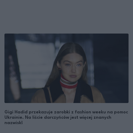
Gigi Hadid przekazuje zarobki z fashion weeku na pomoc
Ukrainie. Na liście darczyńców jest więcej znanych
nazwisk!