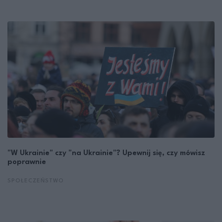
"W Ukrainie" czy "na Ukrainie"? Upewnij się, czy mówisz
poprawnie
SPOŁECZEŃSTWO