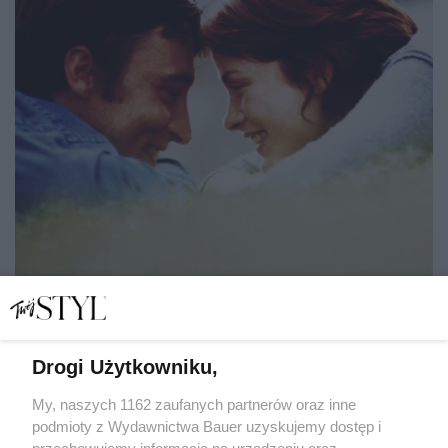
Drogi Użytkowniku,
5 rzeczy, których narcyz oczekuje od innych, ale sam
rzadko daje je w zamian
My, naszych 1162 zaufanych partnerów oraz inne
podmioty z Wydawnictwa Bauer uzyskujemy dostęp i