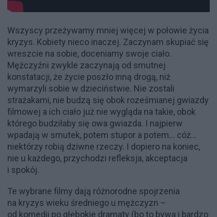
Wszyscy przeżywamy mniej więcej w połowie życia
kryzys. Kobiety nieco inaczej. Zaczynam skupiać się
wreszcie na sobie, doceniamy swoje ciało.
Mężczyźni zwykle zaczynają od smutnej
konstatacji, że życie poszło inną drogą, niż
wymarzyli sobie w dzieciństwie. Nie zostali
strażakami, nie budzą się obok roześmianej gwiazdy
filmowej a ich ciało już nie wygląda na takie, obok
którego budziłaby się owa gwiazda. I najpierw
wpadają w smutek, potem stupor a potem... cóż...
niektórzy robią dziwne rzeczy. I dopiero na koniec,
nie u każdego, przychodzi refleksja, akceptacja
i spokój.
Te wybrane filmy dają różnorodne spojrzenia
na kryzys wieku średniego u mężczyzn –
od komedii po głębokie dramaty (bo to bywa i bardzo