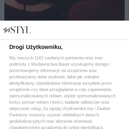
Drogi Użytkowniku,
Najlepsze filmy na Walentynki DLA SINGLI - bo miłość
do siebie jest najważniejsza!
My, naszych 1162 zaufanych partnerów oraz inne
podmioty z Wydawnictwa Bauer uzyskujemy dostęp i
przechowujemy informacje na urządzeniu oraz
MARIA DĄBROWSKA
przetwarzamy dane osobowe, takie jak unikalne
ROMANTYCZNE
identyfikatory, standardowe informacje wysyłane przez
urządzenie czy dane przeglądania w celu zapewniania
spersonalizowanych reklam, wybór spersonalizowanych
treści, pomiar reklam i treści, badanie odbiorców oraz
ulepszanie usług. Za zgodą Użytkownika my i Zaufani
Partnerzy możemy używać dokładnych danych
geolokalizacyjnych oraz aktywnie skanować
charakterystykę urządzenia do celów identyfikacji.