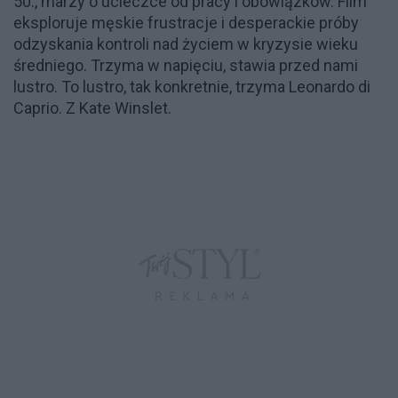
50., marzy o ucieczce od pracy i obowiązków. Film
eksploruje męskie frustracje i desperackie próby
odzyskania kontroli nad życiem w kryzysie wieku
średniego. Trzyma w napięciu, stawia przed nami
lustro. To lustro, tak konkretnie, trzyma Leonardo di
Caprio. Z Kate Winslet.