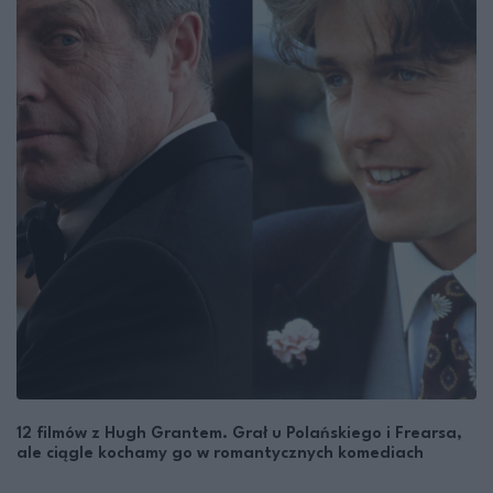
12 filmów z Hugh Grantem. Grał u Polańskiego i Frearsa,
ale ciągle kochamy go w romantycznych komediach