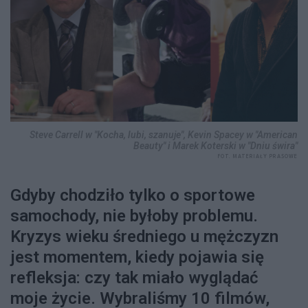
Steve Carrell w "Kocha, lubi, szanuje", Kevin Spacey w "American
Beauty" i Marek Koterski w "Dniu świra"
FOT. MATERIAŁY PRASOWE
Gdyby chodziło tylko o sportowe
samochody, nie byłoby problemu.
Kryzys wieku średniego u mężczyzn
jest momentem, kiedy pojawia się
refleksja: czy tak miało wyglądać
moje życie. Wybraliśmy 10 filmów,