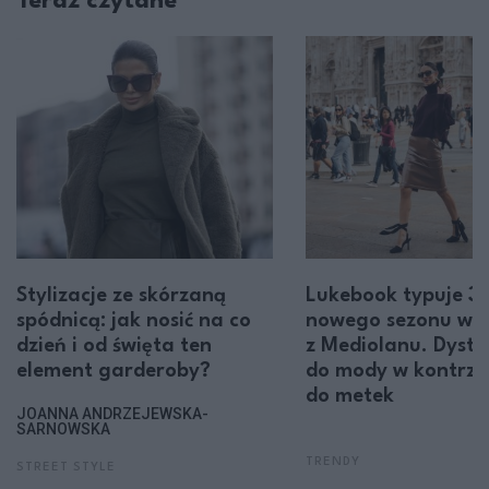
Teraz czytane
Stylizacje ze skórzaną
Lukebook typuje 3 
spódnicą: jak nosić na co
nowego sezonu wp
dzień i od święta ten
z Mediolanu. Dysta
element garderoby?
do mody w kontrze
do metek
JOANNA ANDRZEJEWSKA-
SARNOWSKA
TRENDY
STREET STYLE