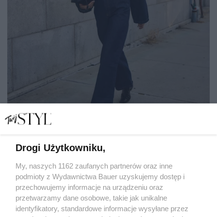
Drogi Użytkowniku,
Jak nosić jeans od stóp do głów? 6 stylowych propozycji
na jesień
My, naszych 1162 zaufanych partnerów oraz inne
podmioty z Wydawnictwa Bauer uzyskujemy dostęp i
przechowujemy informacje na urządzeniu oraz
MAGDALENA TOKARCZYK
przetwarzamy dane osobowe, takie jak unikalne
STREET STYLE
identyfikatory, standardowe informacje wysyłane przez