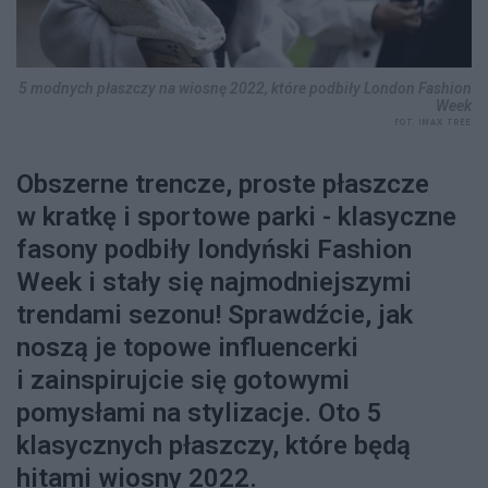
5 modnych płaszczy na wiosnę 2022, które podbiły London Fashion
Week
FOT. IMAX TREE
Obszerne trencze, proste płaszcze
w kratkę i sportowe parki - klasyczne
fasony podbiły londyński Fashion
Week i stały się najmodniejszymi
trendami sezonu! Sprawdźcie, jak
noszą je topowe influencerki
i zainspirujcie się gotowymi
pomysłami na stylizacje. Oto 5
klasycznych płaszczy, które będą
hitami wiosny 2022.