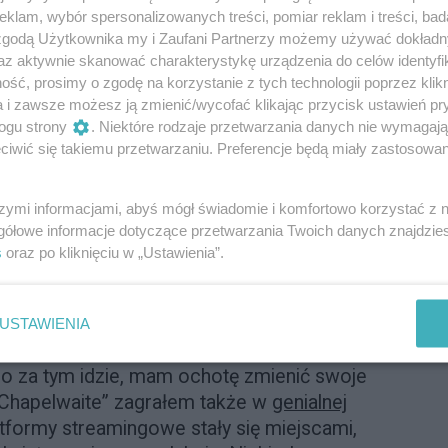
 dziećmi i całkiem odmienić swoje życie.
klam, wybór spersonalizowanych treści, pomiar reklam i treści, bad
się w nowej rzeczywistości, okazuje się
 zgodą Użytkownika my i Zaufani Partnerzy możemy używać dokład
ą nabył, kryje swoje tajemnice. Ci, którzy
az aktywnie skanować charakterystykę urządzenia do celów identyfi
 chodzi tylko o skrzypiące deski czy myszy
ść, prosimy o zgodę na korzystanie z tych technologii poprzez klikn
a i zawsze możesz ją zmienić/wycofać klikając przycisk ustawień pr
ogu strony
. Niektóre rodzaje przetwarzania danych nie wymagaj
ości Kinga?
iwić się takiemu przetwarzaniu. Preferencje będą miały zastosowanie
ą bardzo naturalne. Nie ma tam
szymi informacjami, abyś mógł świadomie i komfortowo korzystać z
terów. Jest dokładnie tak jak w życiu,
gółowe informacje dotyczące przetwarzania Twoich danych znajdzi
rzą się ze swoimi demonami i czasami te
s
oraz po kliknięciu w „Ustawienia”.
. A ja uwielbiam grać takie prawdziwe,
 dla mnie wyzwaniem aktorskim, a nie
k dobrze wiesz, bardzo rzadko wybierałem
USTAWIENIA
 ostatnio widzę, że na mały ekran trafiają
co za tym idzie, mam ochotę zmienić swoje
 „Chapelwaite” zagrałem także w
genialnej
latformy streamingowe stały się miejscami,