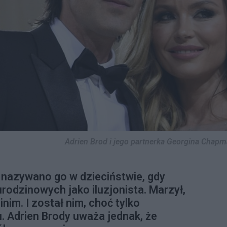
Adrien Brod i jego partnerka Georgina Chap
 nazywano go w dzieciństwie, gdy
urodzinowych jako iluzjonista. Marzył,
nim. I został nim, choć tylko
lu. Adrien Brody uważa jednak, że