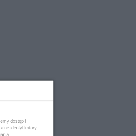
emy dostęp i
lne identyfikatory,
iania