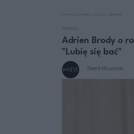
STRONA GŁÓWNA
LUDZIE
WYWIAD
WYWIAD
Adrien Brody o ro
"Lubię się bać"
Dawid Muszyński