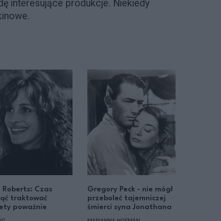
ę interesujące produkcje. Niekiedy
 kinowe.
a Roberts: Czas
Gregory Peck - nie mógł
Depresja
ąć traktować
przeboleć tajemniczej
związki 
ety poważnie
śmierci syna Jonathana
Fragmen
"Blondyn
YC
MARIANNA HOFMAN