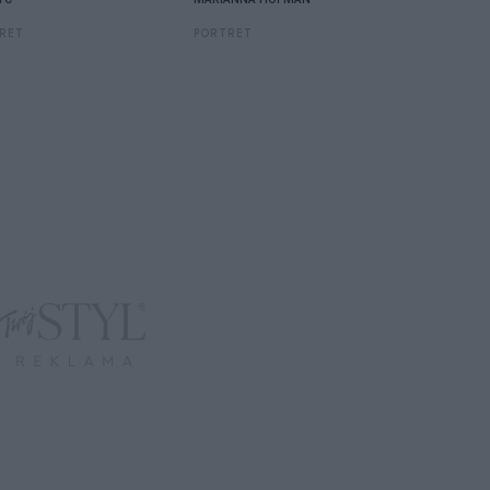
Oates o
RET
PORTRET
MARIA DĄ
KULTURA