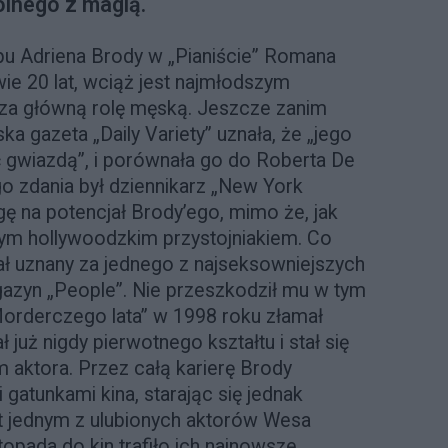
lnego z magią.
u Adriena Brody w „Pianiście” Romana
ie 20 lat, wciąż jest najmłodszym
a za główną rolę męską. Jeszcze zanim
a gazeta „Daily Variety” uznała, że „jego
 gwiazdą”, i porównała go do Roberta De
o zdania był dziennikarz „New York
ę na potencjał Brody’ego, mimo że, jak
owym hollywoodzkim przystojniakiem. Co
ał uznany za jednego z najseksowniejszych
azyn „People”. Nie przeszkodził mu w tym
„Morderczego lata” w 1998 roku złamał
 już nigdy pierwotnego kształtu i stał się
 aktora. Przez całą karierę Brody
atunkami kina, starając się jednak
st jednym z ulubionych aktorów Wesa
opada do kin trafiło ich najnowsze