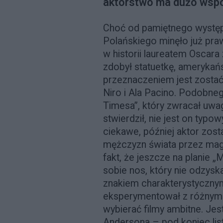
aktorstwo ma dużo wspó
Choć od pamiętnego występ
Polańskiego minęło już praw
w historii laureatem Oscar
zdobył statuetkę, amerykańsk
przeznaczeniem jest zostać
Niro i Ala Pacino. Podobneg
Timesa”, który zwracał uwag
stwierdził, nie jest on typ
ciekawe, później aktor zost
mężczyzn świata przez mag
fakt, że jeszcze na planie 
sobie nos, który nie odzyskał
znakiem charakterystycznym
eksperymentował z różnymi g
wybierać filmy ambitne. Je
Andersona – pod koniec list