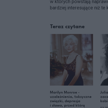
w których powstają naprawd
bardziej interesujące niż te
Teraz czytane
Marilyn Monroe -
Juli
uzależnienia, toksyczne
zacz
związki, depresja
kobi
i sława, przed którą
IGA N