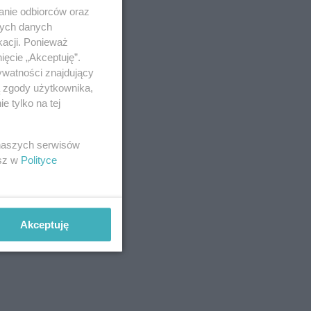
anie odbiorców oraz
nych danych
kacji. Ponieważ
ięcie „Akceptuję”.
ywatności znajdujący
ą zgody użytkownika,
 tylko na tej
 naszych serwisów
esz w
Polityce
Akceptuję