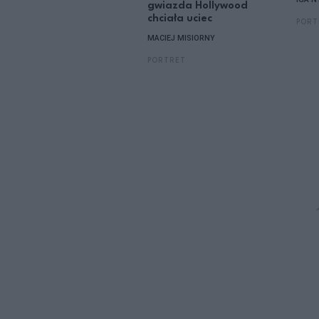
gwiazda Hollywood
chciała uciec
PORT
MACIEJ MISIORNY
PORTRET