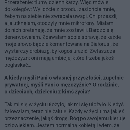
Przerażenie: tłumy dziennikarzy. Więc mówię
do kolegów: Wy idźcie z przodu, zasłońcie mnie,
żebym na siebie nie zwracała uwagi. Oni przeszli,
a ja utknęłam, otoczyły mnie mikrofony. Miałam
do nich pretensję, że mnie zostawili. Bardzo się
denerwowałam. Zdawałam sobie sprawę, że każde
moje słowo będzie komentowane na Białorusi, że
wystarczy drobiazg, by kogoś urazić. Zwłaszcza
mężczyzn; oni mają ambicje, które trzeba jakoś
pogłaskać...
A kiedy myśli Pani o własnej przyszłości, zupełnie
prywatnej, myśli Pani o mężczyźnie? O rodzinie,
o dzieciach, dzieleniu z kimś życia?
Tak mi się w życiu ułożyło, jak mi się ułożyło. Kiedyś
żałowałam, teraz nie żałuję. Każdy w życiu ma jakieś
przeznaczenie, jakąś drogę. Bóg po swojemu kieruje
człowiekiem. Jestem normalną kobietą i wiem, że