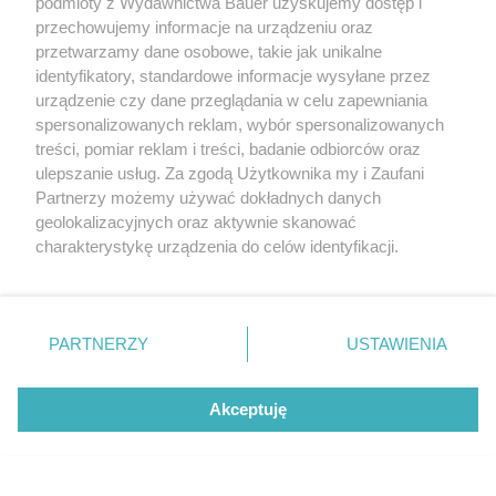
podmioty z Wydawnictwa Bauer uzyskujemy dostęp i
przechowujemy informacje na urządzeniu oraz
MARIA DĄBROWSKA
przetwarzamy dane osobowe, takie jak unikalne
KOBIETA ROKU
identyfikatory, standardowe informacje wysyłane przez
urządzenie czy dane przeglądania w celu zapewniania
spersonalizowanych reklam, wybór spersonalizowanych
treści, pomiar reklam i treści, badanie odbiorców oraz
ulepszanie usług. Za zgodą Użytkownika my i Zaufani
Partnerzy możemy używać dokładnych danych
geolokalizacyjnych oraz aktywnie skanować
charakterystykę urządzenia do celów identyfikacji.
Ponieważ cenimy Twoją prywatność, prosimy o zgodę na
korzystanie z tych technologii poprzez kliknięcie
KONTAKT
REKLAMA
REDAKCJA
„Akceptuję”. Zgoda jest dobrowolna i zawsze możesz ją
REGULAMIN SERWISU
POLITYKA PRYWATNOŚCI
zmienić/wycofać klikając przycisk ustawień prywatności
PARTNERZY
USTAWIENIA
znajdujący się w lewym dolnym rogu strony
. Niektóre
MAPA SERWISU
rodzaje przetwarzania danych nie wymagają zgody
Akceptuję
użytkownika, ale masz prawo sprzeciwić się takiemu
"Najtrudniejsze było czekanie." Marta
przetwarzaniu. Preferencje będą miały zastosowanie tylko
Nieradkiewicz o życiu pomiędzy lękiem a
na tej witrynie.
nadzieją