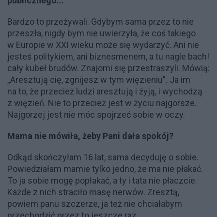
publicznego...
Bardzo to przeżywali. Gdybym sama przez to nie
przeszła, nigdy bym nie uwierzyła, że coś takiego
w Europie w XXI wieku może się wydarzyć. Ani nie
jesteś politykiem, ani biznesmenem, a tu nagle bach!
cały kubeł brudów. Znajomi się przestraszyli. Mówią:
„Aresztują cię, zgnijesz w tym więzieniu”. Ja im
na to, że przecież ludzi aresztują i żyją, i wychodzą
z więzień. Nie to przecież jest w życiu najgorsze.
Najgorzej jest nie móc spojrzeć sobie w oczy.
Mama nie mówiła, żeby Pani dała spokój?
Odkąd skończyłam 16 lat, sama decyduję o sobie.
Powiedziałam mamie tylko jedno, że ma nie płakać.
To ja sobie mogę popłakać, a ty i tata nie płaczcie.
Każde z nich straciło masę nerwów. Zresztą,
powiem panu szczerze, ja też nie chciałabym
przechodzić przez to jeszcze raz.