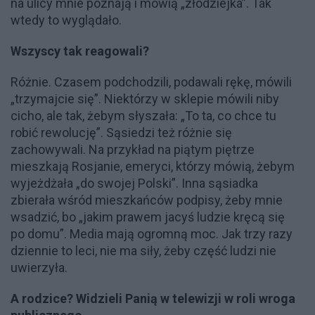
na ulicy mnie poznają i mówią „złodziejka”. Tak
wtedy to wyglądało.
Wszyscy tak reagowali?
Różnie. Czasem podchodzili, podawali rękę, mówili
„trzymajcie się”. Niektórzy w sklepie mówili niby
cicho, ale tak, żebym słyszała: „To ta, co chce tu
robić rewolucję”. Sąsiedzi też różnie się
zachowywali. Na przykład na piątym piętrze
mieszkają Rosjanie, emeryci, którzy mówią, żebym
wyjeżdżała „do swojej Polski”. Inna sąsiadka
zbierała wśród mieszkańców podpisy, żeby mnie
wsadzić, bo „jakim prawem jacyś ludzie kręcą się
po domu”. Media mają ogromną moc. Jak trzy razy
dziennie to leci, nie ma siły, żeby część ludzi nie
uwierzyła.
A rodzice? Widzieli Panią w telewizji w roli wroga