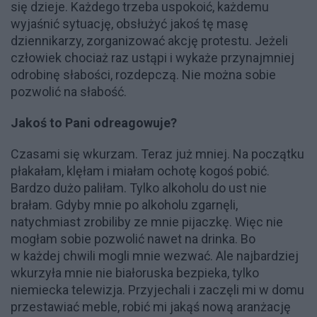
się dzieje. Każdego trzeba uspokoić, każdemu
wyjaśnić sytuację, obsłużyć jakoś tę masę
dziennikarzy, zorganizować akcję protestu. Jeżeli
człowiek chociaż raz ustąpi i wykaże przynajmniej
odrobinę słabości, rozdepczą. Nie można sobie
pozwolić na słabość.
Jakoś to Pani odreagowuje?
Czasami się wkurzam. Teraz już mniej. Na początku
płakałam, klęłam i miałam ochotę kogoś pobić.
Bardzo dużo paliłam. Tylko alkoholu do ust nie
brałam. Gdyby mnie po alkoholu zgarnęli,
natychmiast zrobiliby ze mnie pijaczkę. Więc nie
mogłam sobie pozwolić nawet na drinka. Bo
w każdej chwili mogli mnie wezwać. Ale najbardziej
wkurzyła mnie nie białoruska bezpieka, tylko
niemiecka telewizja. Przyjechali i zaczęli mi w domu
przestawiać meble, robić mi jakąś nową aranżację