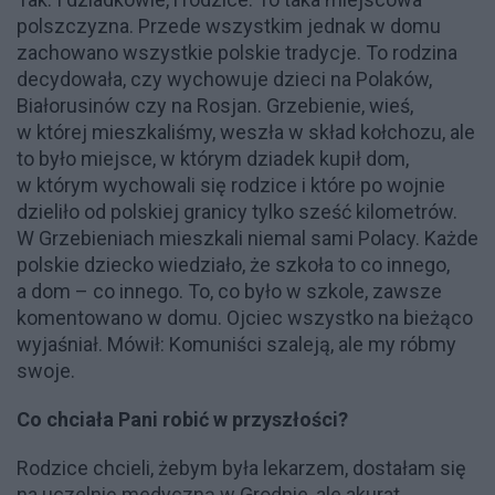
polszczyzna. Przede wszystkim jednak w domu
zachowano wszystkie polskie tradycje. To rodzina
decydowała, czy wychowuje dzieci na Polaków,
Białorusinów czy na Rosjan. Grzebienie, wieś,
w której mieszkaliśmy, weszła w skład kołchozu, ale
to było miejsce, w którym dziadek kupił dom,
w którym wychowali się rodzice i które po wojnie
dzieliło od polskiej granicy tylko sześć kilometrów.
W Grzebieniach mieszkali niemal sami Polacy. Każde
polskie dziecko wiedziało, że szkoła to co innego,
a dom – co innego. To, co było w szkole, zawsze
komentowano w domu. Ojciec wszystko na bieżąco
wyjaśniał. Mówił: Komuniści szaleją, ale my róbmy
swoje.
Co chciała Pani robić w przyszłości?
Rodzice chcieli, żebym była lekarzem, dostałam się
na uczelnię medyczną w Grodnie, ale akurat