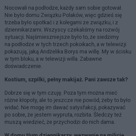
Nocowali na podłodze, każdy sam sobie gotował.
Nie było domu Związku Polaków, więc gdzieś się
trzeba było spotkać i z kolegami ze związku, i z
dziennikarzami. Wszyscy czekaliśmy na rozwój
sytuacji. Najśmieszniejsze było to, że siedzimy
na podłodze w tych trzech pokoikach, a w telewizji
pokazują, jaką Andżelika Borys ma willę. My w ścisku
w tym bloku, a w telewizji willa. Zabawne
doświadczenie.
Kostium, szpilki, pełny makijaż. Pani zawsze tak?
Dobrze się w tym czuję. Poza tym można mieć
różne kłopoty, ale to jeszcze nie powód, żeby to było
widać. Nie mogę im dawać satysfakcji, pokazywać
po sobie, że jestem wypruta, rozbita. Śledczy też
muszą wiedzieć, że przychodzi do nich dama.
W domu tłum dziennikarzy, wezwanie na milicję