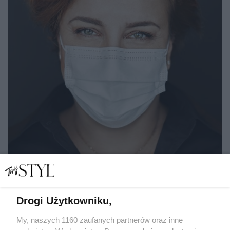
Drogi Użytkowniku,
Karolina Sieroń prywatnie. Czego nauczyła ją walka
My, naszych 1160 zaufanych partnerów oraz inne
z COVID-19?