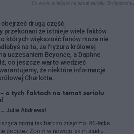
Co warto wiedzieć na temat serialu "Bridgertono
 obejrzeć drugą część
 przekonani że istnieje wiele faktów
i, o których większość fanów może nie
dłabyś na to, że fryzura królowej
wana uczesaniem Beyonce, a Daphne
ź, co jeszcze warto wiedzieć
Gwarantujemy, że niektóre informacje
rólowej Charlotte.
 – o tych faktach na temat serialu
a!
os…
Julie Abdrews!
isząca brzmi tak bardzo znajomo! 86-latka
tie poprzez Zoom w nowojorskim studiu