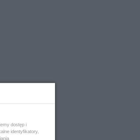
emy dostęp i
lne identyfikatory,
iania