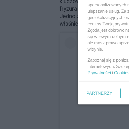
kluczowych postaci. Konkret
spersonalizowanych re
fryzura
Audrey Hepburn
. Z 
ulepszanie usług. Za
Jedno z uczesań królowej C
geolokalizacyjnych or
właśnie tę perukę tworzono 
cenimy Twoją prywatno
Zgoda jest dobrowoln
się w lewym dolnym r
ale masz prawo sprzec
witrynie.
Zapoznaj się z poniż
internetowych. Szcze
Prywatności
i
Cookie
PARTNERZY