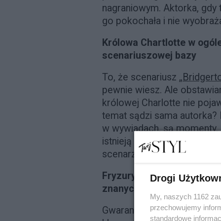
nagraniowym. Aktorka, gdy t
go pokochała i nie wyobraża
Królowa Chartlotte w ogóle
scenariuszowej bazy
To, że scenariusz „
Bridger
pewnie wiesz. Ale obstawia
królowej Charlotte nie pojaw
temat sądzi sama autorka? 
w wywiadach, są momenty, ki
istnieją też chwile, kiedy wi
scenarzyści.
Fryzury głównych bohater
Drogi Użytkow
znanych i lubianych
My, naszych 1162 zau
przechowujemy informa
Gwarantujemy, że od tego m
standardowe informac