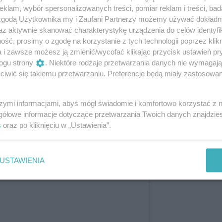
y? Inspiracją dla upięcia Daphne była
klam, wybór spersonalizowanych treści, pomiar reklam i treści, bad
kolei Lady Featherington - Elizabeth Taylor.
 zgodą Użytkownika my i Zaufani Partnerzy możemy używać dokład
harlotte zaciągnięto od… Beyonce. I to
az aktywnie skanować charakterystykę urządzenia do celów identyfi
przez kilka tygodni!
ść, prosimy o zgodę na korzystanie z tych technologii poprzez klikn
a i zawsze możesz ją zmienić/wycofać klikając przycisk ustawień pr
ogu strony
. Niektóre rodzaje przetwarzania danych nie wymagaj
iwić się takiemu przetwarzaniu. Preferencje będą miały zastosowanie
szymi informacjami, abyś mógł świadomie i komfortowo korzystać z
gółowe informacje dotyczące przetwarzania Twoich danych znajdzi
s
oraz po kliknięciu w „Ustawienia”.
USTAWIENIA