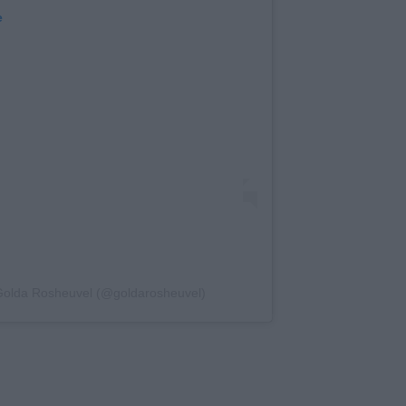
e
Golda Rosheuvel (@goldarosheuvel)