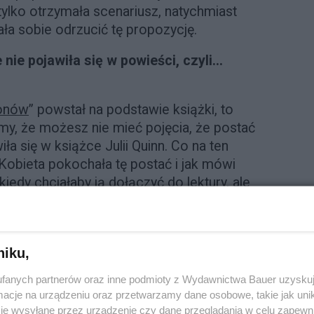
ylko otrzymała scenariusz, natychmiast
ła sobie odrzucić tę propozycję.
 nie pojawiła się w powieści, czyli…
tonów
” powstał na podstawie książki, to
my, że możesz nie mieć pojęcia, że postać
iła się w książce Julii Quinn. Co na ten
Kobieta pokochała tę postać i jak mówi
edy chciałaby ją dołączyć do lektury, ale
e, że nie zrobiłaby tego tak dobrze, jak
ek zostały zainspirowane uczesaniami
niku,
fanych partnerów oraz inne podmioty z Wydawnictwa Bauer uzyskuj
cje na urządzeniu oraz przetwarzamy dane osobowe, takie jak unika
omentu będziesz inaczej patrzeć na kilka
je wysyłane przez urządzenie czy dane przeglądania w celu zapewn