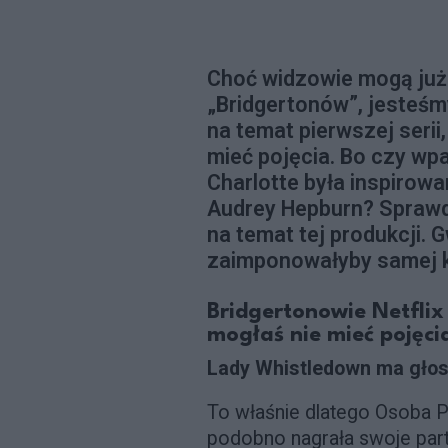
Choć widzowie mogą już
„Bridgertonów”, jesteśmy
na temat pierwszej seri
mieć pojęcia. Bo czy wpa
Charlotte była inspiro
Audrey Hepburn? Sprawd
na temat tej produkcji. 
zaimponowałyby samej k
Bridgertonowie Netflix
mogłaś nie mieć pojęci
Lady Whistledown ma gł
To właśnie dlatego Osoba P
podobno nagrała swoje par