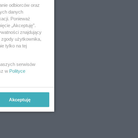
anie odbiorców oraz
nych danych
kacji. Ponieważ
ięcie „Akceptuję”.
ywatności znajdujący
ą zgody użytkownika,
 tylko na tej
 naszych serwisów
esz w
Polityce
Akceptuję