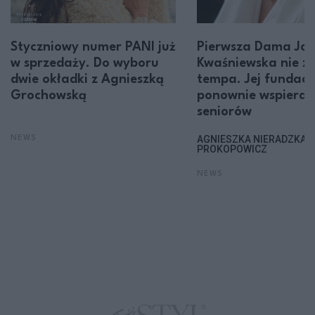
Styczniowy numer PANI już
Pierwsza Dama Jol
w sprzedaży. Do wyboru
Kwaśniewska nie z
dwie okładki z Agnieszką
tempa. Jej fundacj
Grochowską
ponownie wspiera
seniorów
AGNIESZKA NIERADZKA-
NEWS
PROKOPOWICZ
NEWS