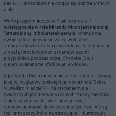
Davis. – I dorastałam nie czując się dobrze w moim
ciele.
Warto przypomnieć, że w "I tak po prostu..."
wcielająca się w rolę Mirandy Nixon jest najmniej
"przerobioną" z bohaterek serialu
. Miranda ma
swoje naturalnie wąskie wargi, widoczne
zmarszczki wokół oczu i siwe włosy. Te ostatnie są
zresztą tematem jeden z rozmów trzech
przyjaciółek, podczas której Charlotte (sic!)
sugeruje Mirandzie ufarbowanie włosów.
A jak Kristin Davis radzi sobie ze starzeniem i uwagą,
jaką jej wyglądowi poświęcają media i fani "Seksu
w wielkim mieście"? – Ze starzeniem się
związanych jest tak wiele różnych rzeczy. Niektóre
z nich są wspaniałe, takie jak mądrość,
samoświadomość, doświadczenie życiowe. Ale są
też inne rzeczy, które są stresujące – tłumaczyła