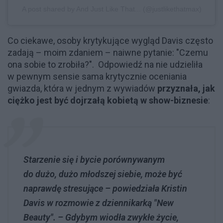
A post shared by And Just Like That... (@justlikethatmax)
Co ciekawe, osoby krytykujące wygląd Davis często
zadają – moim zdaniem – naiwne pytanie: "Czemu
ona sobie to zrobiła?". Odpowiedź na nie udzieliła
w pewnym sensie sama krytycznie oceniania
gwiazda, która w jednym z wywiadów
przyznała, jak
ciężko jest być dojrzałą kobietą w show-biznesie
:
Starzenie się i bycie porównywanym
do dużo, dużo młodszej siebie, może być
naprawdę stresujące – powiedziała Kristin
Davis w rozmowie z dziennikarką "New
Beauty". – Gdybym wiodła zwykłe życie,