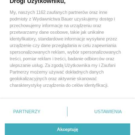
Drogi Użytkowniku,
Kasia Smutniak z 20-letnią córką na pokazie
w Mediolanie. Gdy Sophie miała 6 lat, straciła tatę
My, naszych 1162 zaufanych partnerów oraz inne
podmioty z Wydawnictwa Bauer uzyskujemy dostęp i
przechowujemy informacje na urządzeniu oraz
MATYLDA NOWAK
przetwarzamy dane osobowe, takie jak unikalne
NEWS
identyfikatory, standardowe informacje wysyłane przez
urządzenie czy dane przeglądania w celu zapewniania
spersonalizowanych reklam, wybór spersonalizowanych
treści, pomiar reklam i treści, badanie odbiorców oraz
ulepszanie usług. Za zgodą Użytkownika my i Zaufani
Partnerzy możemy używać dokładnych danych
geolokalizacyjnych oraz aktywnie skanować
charakterystykę urządzenia do celów identyfikacji.
Ponieważ cenimy Twoją prywatność, prosimy o zgodę na
korzystanie z tych technologii poprzez kliknięcie
KONTAKT
REKLAMA
REDAKCJA
„Akceptuję”. Zgoda jest dobrowolna i zawsze możesz ją
REGULAMIN SERWISU
POLITYKA PRYWATNOŚCI
zmienić/wycofać klikając przycisk ustawień prywatności
PARTNERZY
USTAWIENIA
MAPA SERWISU
znajdujący się w lewym dolnym rogu strony
. Niektóre
rodzaje przetwarzania danych nie wymagają zgody
Akceptuję
użytkownika, ale masz prawo sprzeciwić się takiemu