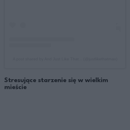
A post shared by And Just Like That... (@justlikethatmax)
Stresujące starzenie się w wielkim
mieście