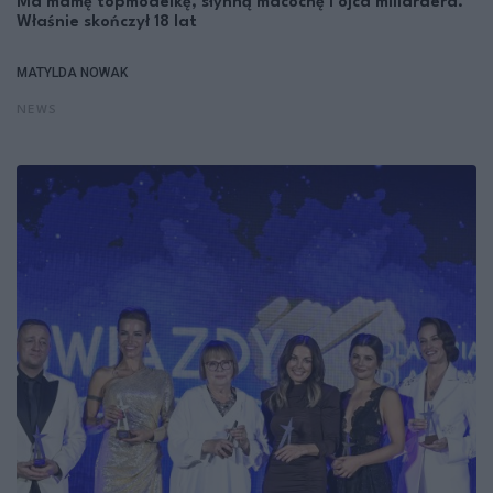
Ma mamę topmodelkę, słynną macochę i ojca miliardera.
Właśnie skończył 18 lat
MATYLDA NOWAK
NEWS