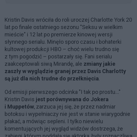
Kristin Davis wróciła do roli uroczej Charlotte York 20
lat po finale ostatniego sezonu "Seksu w wielkim
mieście" i 12 lat po premierze kinowej wersji
słynnego serialu. Minęło sporo czasu i bohaterki
kultowej produkcji HBO – choć wielu trudno się
z tym pogodzić – postarzały się. Fani serialu
zaakceptowali siwą Mirandę, ale
zmiany jakie
zaszły w wyglądzie granej przez Davis Charlotty
są już dla nich trudne do przełknięcia
.
Od emisji pierwszego odcinka "I tak po prostu..."
Kristin Davis
jest porównywana do Jokera
i Muppetów
, zarzuca jej się, że przez nadmiar
botoksu i wypełniaczy nie jest w stanie wiarygodnie
płakać, a mówiąc sepleni. I tylko niewielu
komentujących jej wygląd widzów dostrzega, że
zabiegi, którym poddała się aktorka, były rozpaczliwą