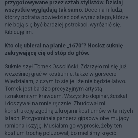
przygotowywane przez sztab stylistów. Dzisiaj
wszystkie wyglądają tak samo.
Doceniam ludzi,
którzy potrafią powiedzieć coś wyrazistego, którzy
nie boją się być bardziej pstrokaci, wyróżnić się.
Kibicuję im.
Kto cię ubierał na planie „1670”? Nosisz suknię
zakrywającą cię od stóp do głów.
Suknie szył Tomek Ossoliński. Zdarzyło mi się już
wcześniej grać w kostiumie, także w gorsecie.
Wiedziałam, z czym to się je i że nie będzie łatwo.
Tomek jest bardzo precyzyjnym artystą
i znakomitym krawcem. Wszystko dopinał, ściskał
i doszywał na mnie ręcznie. Zbudował mi
konstrukcję zgodną z krojami kostiumów w tamtych
latach. Przypominała pancerz gipsowy obejmujący
ramiona i szyję. Musiałam go wyprosić, żeby ten
kostium trochę poluzował, bo mieliśmy kręcić