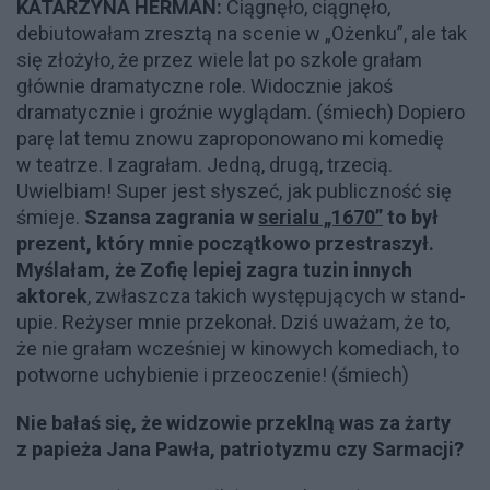
KATARZYNA HERMAN:
Ciągnęło, ciągnęło,
debiutowałam zresztą na scenie w „Ożenku”, ale tak
się złożyło, że przez wiele lat po szkole grałam
głównie dramatyczne role. Widocznie jakoś
dramatycznie i groźnie wyglądam. (śmiech) Dopiero
parę lat temu znowu zaproponowano mi komedię
w teatrze. I zagrałam. Jedną, drugą, trzecią.
Uwielbiam! Super jest słyszeć, jak publiczność się
śmieje.
Szansa zagrania w
serialu „1670”
to był
prezent, który mnie początkowo przestraszył.
Myślałam, że Zofię lepiej zagra tuzin innych
aktorek
, zwłaszcza takich występujących w stand-
upie. Reżyser mnie przekonał. Dziś uważam, że to,
że nie grałam wcześniej w kinowych komediach, to
potworne uchybienie i przeoczenie! (śmiech)
Nie bałaś się, że widzowie przeklną was za żarty
z papieża Jana Pawła, patriotyzmu czy Sarmacji?