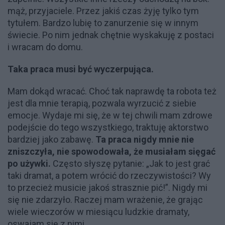
mąż, przyjaciele. Przez jakiś czas żyję tylko tym
tytułem. Bardzo lubię to zanurzenie się w innym
świecie. Po nim jednak chętnie wyskakuję z postaci
i wracam do domu.
Taka praca musi być wyczerpująca.
Mam dokąd wracać. Choć tak naprawdę ta robota też
jest dla mnie terapią, pozwala wyrzucić z siebie
emocje. Wydaje mi się, że w tej chwili mam zdrowe
podejście do tego wszystkiego, traktuję aktorstwo
bardziej jako zabawę.
Ta praca nigdy mnie nie
zniszczyła, nie spowodowała, że musiałam sięgać
po używki.
Często słyszę pytanie: „Jak to jest grać
taki dramat, a potem wrócić do rzeczywistości? Wy
to przecież musicie jakoś strasznie pić!”. Nigdy mi
się nie zdarzyło. Raczej mam wrażenie, że grając
wiele wieczorów w miesiącu ludzkie dramaty,
oswajam się z nimi.