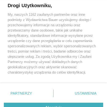
Drogi Użytkowniku,
Krystyna Prońko: "Nie mam leku na całe zło. Chyba nikt
go nie ma"
My, naszych 1162 zaufanych partnerów oraz inne
podmioty z Wydawnictwa Bauer uzyskujemy dostęp i
przechowujemy informacje na urządzeniu oraz
AGNIESZKA NIEDEK
przetwarzamy dane osobowe, takie jak unikalne
PORTRET
identyfikatory, standardowe informacje wysyłane przez
urządzenie czy dane przeglądania w celu zapewniania
spersonalizowanych reklam, wybór spersonalizowanych
treści, pomiar reklam i treści, badanie odbiorców oraz
ulepszanie usług. Za zgodą Użytkownika my i Zaufani
Partnerzy możemy używać dokładnych danych
geolokalizacyjnych oraz aktywnie skanować
charakterystykę urządzenia do celów identyfikacji.
Ponieważ cenimy Twoją prywatność, prosimy o zgodę na
korzystanie z tych technologii poprzez kliknięcie
KONTAKT
REKLAMA
REDAKCJA
„Akceptuję”. Zgoda jest dobrowolna i zawsze możesz ją
REGULAMIN SERWISU
POLITYKA PRYWATNOŚCI
zmienić/wycofać klikając przycisk ustawień prywatności
PARTNERZY
USTAWIENIA
MAPA SERWISU
znajdujący się w lewym dolnym rogu strony
. Niektóre
rodzaje przetwarzania danych nie wymagają zgody