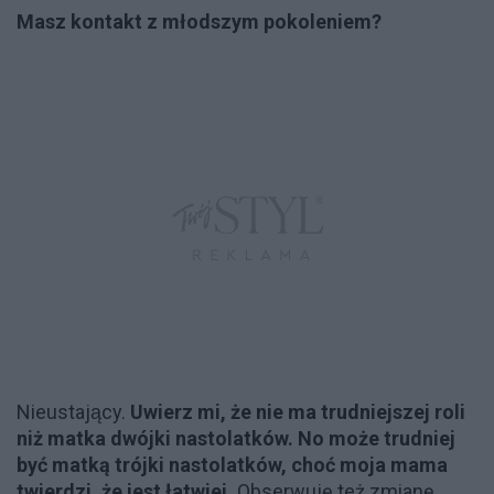
Masz kontakt z młodszym pokoleniem?
Nieustający.
Uwierz mi, że nie ma trudniejszej roli
niż matka dwójki nastolatków. No może trudniej
być matką trójki nastolatków, choć moja mama
twierdzi, że jest łatwiej.
Obserwuję też zmianę