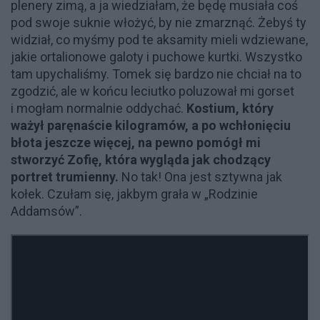
plenery zimą, a ja wiedziałam, że będę musiała coś
pod swoje suknie włożyć, by nie zmarznąć. Żebyś ty
widział, co myśmy pod te aksamity mieli wdziewane,
jakie ortalionowe galoty i puchowe kurtki. Wszystko
tam upychaliśmy. Tomek się bardzo nie chciał na to
zgodzić, ale w końcu leciutko poluzował mi gorset
i mogłam normalnie oddychać.
Kostium, który
ważył paręnaście kilogramów, a po wchłonięciu
błota jeszcze więcej, na pewno pomógł mi
stworzyć Zofię, która wygląda jak chodzący
portret trumienny.
No tak! Ona jest sztywna jak
kołek. Czułam się, jakbym grała w „Rodzinie
Addamsów”.