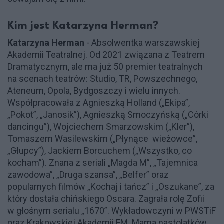
Kim jest Katarzyna Herman?
Katarzyna Herman
- Absolwentka warszawskiej
Akademii Teatralnej. Od 2021 związana z Teatrem
Dramatycznym, ale ma już 50 premier teatralnych
na scenach teatrów: Studio, TR, Powszechnego,
Ateneum, Opola, Bydgoszczy i wielu innych.
Współpracowała z Agnieszką Holland („Ekipa”,
„Pokot”, „Janosik”), Agnieszką Smoczyńską („Córki
dancingu”), Wojciechem Smarzowskim („Kler”),
Tomaszem Wasilewskim („Płynące wieżowce”,
„Głupcy”), Jackiem Borcuchem („Wszystko, co
kocham”). Znana z seriali „Magda M”, „Tajemnica
zawodowa”, „Druga szansa”, „Belfer” oraz
popularnych filmów „Kochaj i tańcz” i „Oszukane”, za
który dostała chińskiego Oscara. Zagrała rolę Zofii
w głośnym serialu „1670”. Wykładowczyni w PWSTiF
oraz Krakowskiej Akademii FM. Mama nastolatków