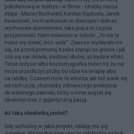
pokoleniową w teatrze i w filmie - choćby nasza
ekipa - Maciej Buchwald, Kordian Kądziela, Janek
Kwieciński, Ivo Krankowski to dowcipni i dobrze
wychowani dżentelmeni, taka praca to czysta
przyjemność. Nam mówiono w szkole: „To nie ty
masz się śmiać, lecz widz”. Zawsze wydawało mi
się, że przed premierą trzeba stanąć na głowie i jak
coś się nie składa, siedzieć dłużej, aż będzie efekt.
Teraz reżyser albo kostiumografka mówi mi, że nie
może przedłużyć próby, bo idzie na terapię albo
na randkę. Czasem mnie to wkurza, ale też wiele się
od nich uczę, chociażby zdrowszego podejścia
do własnego zawodu, który u mnie wiązał się
idealistycznie z gigantyczną pasją.
Aż taką idealistką jesteś?
Gdy wchodzę w jakiś projekt, oddaję mu się
zupełnie. Wszystkie inne rzeczy odchodzą na bok: