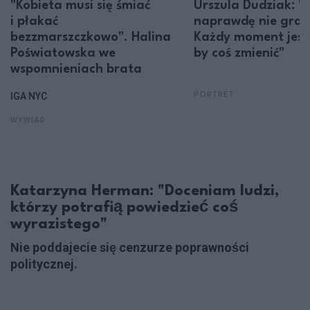
"Kobieta musi się śmiać
Urszula Dudziak: "
i płakać
naprawdę nie gra r
bezzmarszczkowo". Halina
Każdy moment jest
Poświatowska we
by coś zmienić"
wspomnieniach brata
IGA NYC
PORTRET
WYWIAD
Katarzyna Herman: "Doceniam ludzi,
którzy potrafią powiedzieć coś
wyrazistego"
Nie poddajecie się cenzurze poprawności
politycznej.