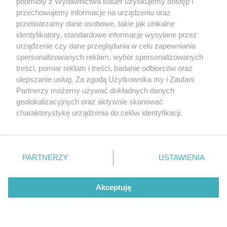
podmioty z Wydawnictwa Bauer uzyskujemy dostęp i
przechowujemy informacje na urządzeniu oraz
Modne buty i dodatki sezonu topowych marek. Setki
przetwarzamy dane osobowe, takie jak unikalne
produktów w przeróżnych cenach. Trapery,
identyfikatory, standardowe informacje wysyłane przez
sztyblety, botki, szpilki, wygodne sneakersy. Torebki
urządzenie czy dane przeglądania w celu zapewniania
we wszystkich kolorach. Są też ciepłe rękawiczki,
spersonalizowanych reklam, wybór spersonalizowanych
modne szale i klasyczne paski.
treści, pomiar reklam i treści, badanie odbiorców oraz
ulepszanie usług. Za zgodą Użytkownika my i Zaufani
Partnerzy możemy używać dokładnych danych
geolokalizacyjnych oraz aktywnie skanować
charakterystykę urządzenia do celów identyfikacji.
Ponieważ cenimy Twoją prywatność, prosimy o zgodę na
korzystanie z tych technologii poprzez kliknięcie
„Akceptuję”. Zgoda jest dobrowolna i zawsze możesz ją
zmienić/wycofać klikając przycisk ustawień prywatności
PARTNERZY
USTAWIENIA
znajdujący się w lewym dolnym rogu strony
. Niektóre
rodzaje przetwarzania danych nie wymagają zgody
Akceptuję
użytkownika, ale masz prawo sprzeciwić się takiemu
"Najtrudniejsze było czekanie." Marta
przetwarzaniu. Preferencje będą miały zastosowanie tylko
Nieradkiewicz o życiu pomiędzy lękiem a
na tej witrynie.
nadzieją