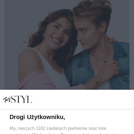
Kampania YES "Jestem Kobietą"
MAT. PRASOWE
Drogi Użytkowniku,
15. Popularny sklep internetowy
My, naszych 1162 zaufanych partnerów oraz inne
EOBUWIE