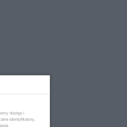
emy dostęp i
lne identyfikatory,
iania