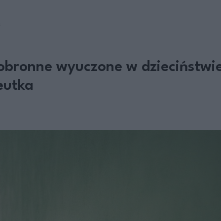
E
bronne wyuczone w dzieciństwie 
eutka