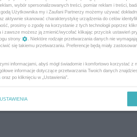
u, reaguje w identyczny sposób – mimo że
klam, wybór spersonalizowanych treści, pomiar reklam i treści, bad
e.
 zgodą Użytkownika my i Zaufani Partnerzy możemy używać dokład
az aktywnie skanować charakterystykę urządzenia do celów identyfi
czej. Kiedy opowiada, jego głos się
ść, prosimy o zgodę na korzystanie z tych technologii poprzez klikn
a i zawsze możesz ją zmienić/wycofać klikając przycisk ustawień pr
w pięści.
ogu strony
. Niektóre rodzaje przetwarzania danych nie wymagaj
iwić się takiemu przetwarzaniu. Preferencje będą miały zastosowanie
szymi informacjami, abyś mógł świadomie i komfortowo korzystać z
gółowe informacje dotyczące przetwarzania Twoich danych znajdzi
s
oraz po kliknięciu w „Ustawienia”.
USTAWIENIA