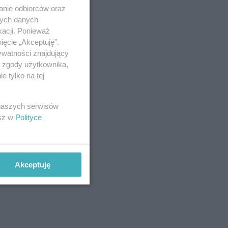
anie odbiorców oraz
nych danych
kacji. Ponieważ
ięcie „Akceptuję”.
ywatności znajdujący
ą zgody użytkownika,
 tylko na tej
 naszych serwisów
esz w
Polityce
Akceptuję