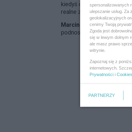
kiedyś ocaliło ją od chaos
spersonalizowanych re
realne zagrożenie nie istniej
ulepszanie usług. Za
geolokalizacyjnych or
Marcin
reaguje zupełnie ina
cenimy Twoją prywatno
Zgoda jest dobrowoln
podnosi, a dłonie zaciskają 
się w lewym dolnym r
ale masz prawo sprzec
witrynie.
Zapoznaj się z poniż
internetowych. Szcze
Prywatności
i
Cookie
PARTNERZY