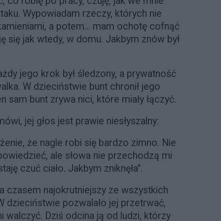
 co robię po pracy, czuję, jak we mnie
taku. Wypowiadam rzeczy, których nie
kamieniami, a potem… mam ochotę cofnąć
ję się jak wtedy, w domu. Jakbym znów był
ażdy jego krok był śledzony, a prywatność
alka. W dzieciństwie bunt chronił jego
 sam bunt zrywa nici, które miały łączyć.
mówi, jej głos jest prawie niesłyszalny:
enie, że nagle robi się bardzo zimno. Nie
owiedzieć, ale słowa nie przechodzą mi
staję czuć ciało. Jakbym zniknęła".
 a czasem najokrutniejszy ze wszystkich
dzieciństwie pozwalało jej przetrwać,
i walczyć. Dziś odcina ją od ludzi, którzy