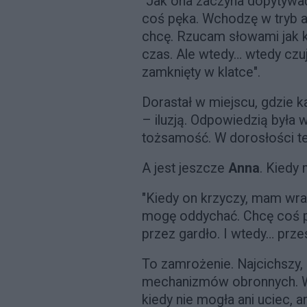
"Jak ona zaczyna dopytywać,
coś pęka. Wchodzę w tryb a
chcę. Rzucam słowami jak 
czas. Ale wtedy… wtedy czu
zamknięty w klatce".
Dorastał w miejscu, gdzie k
– iluzją. Odpowiedzią była w
tożsamość. W dorosłości ten
A jest jeszcze
Anna
. Kiedy 
"Kiedy on krzyczy, mam wraż
mogę oddychać. Chcę coś p
przez gardło. I wtedy… prze
To zamrożenie. Najcichszy,
mechanizmów obronnych. W 
kiedy nie mogła ani uciec, an