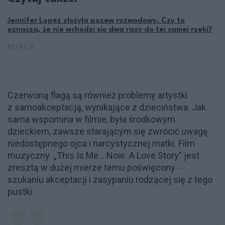
Jennifer Lopez złożyła pozew rozwodowy. Czy to
oznacza, że nie wchodzi się dwa razy do tej samej rzeki?
RELACJE
Czerwoną flagą są również problemy artystki
z samoakceptacją, wynikające z dzieciństwa. Jak
sama wspomina w filmie, była środkowym
dzieckiem, zawsze starającym się zwrócić uwagę
niedostępnego ojca i narcystycznej matki. Film
muzyczny „This Is Me... Now: A Love Story” jest
zresztą w dużej mierze temu poświęcony -
szukaniu akceptacji i zasypaniu rodzącej się z tego
pustki.