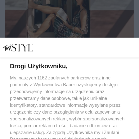
Drogi Użytkowniku,
Urlop z książką? Oto 7 niezwykłych powieści, które
chwytają za serce i wyciskają łzy
My, naszych 1162 zaufanych partnerów oraz inne
podmioty z Wydawnictwa Bauer uzyskujemy dostęp i
przechowujemy informacje na urządzeniu oraz
EWA ANNA BARYŁKIEWICZ
przetwarzamy dane osobowe, takie jak unikalne
KULTURA
identyfikatory, standardowe informacje wysyłane przez
urządzenie czy dane przeglądania w celu zapewniania
spersonalizowanych reklam, wybór spersonalizowanych
treści, pomiar reklam i treści, badanie odbiorców oraz
ulepszanie usług. Za zgodą Użytkownika my i Zaufani
Partnerzy możemy używać dokładnych danych