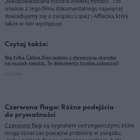
„Nieopowiedziana historia wielkiej miłości”. I to
właśnie z tego filmu dokumentalnego najwięcej
dowiadujemy się o związku Lopez i Afflecka, który
także w nim występuje.
Czytaj także:
Nie tylko Céline Dion walczy z chroniczną chorobą
na oczach świata. Te dokumenty trzeba zobaczyć!
KULTURA
Czerwona flaga: Różne podejścia
do prywatności
Czerwone flagi
są sygnałami ostrzegawczymi, które
mogą oznaczać poważne problemy w związku.