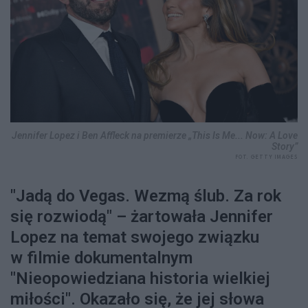
Jennifer Lopez i Ben Affleck na premierze „This Is Me... Now: A Love
Story”
FOT. GETTY IMAGES
"Jadą do Vegas. Wezmą ślub. Za rok
się rozwiodą" – żartowała Jennifer
Lopez na temat swojego związku
w filmie dokumentalnym
"Nieopowiedziana historia wielkiej
miłości". Okazało się, że jej słowa