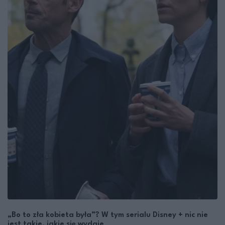
„Bo to zła kobieta była”? W tym serialu Disney + nic nie
jest takie, jakie się wydaje