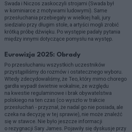
Swada i Niczos zaskoczyli strojami (Swada był
w kominiarce z motywami ludowymi). Same
przesłuchania przebiegały w wielkiej hali, jury
siedziało przy długim stole, a artyści mogli zrobić
krótką próbę dźwięku. Po występie padały pytania
między innymi dotyczące pomysłu na występ.
Eurowizja 2025: Obrady
Po przesłuchaniu wszystkich uczestników
przystąpiliśmy do rozmów i ostatecznego wyboru.
Wtedy zdecydowaliśmy, że Teo, który mimo chorego
gardła wypadł świetnie wokalnie, ze względu
na kwestie regulaminowe i brak obywatelstwa
polskiego na ten czas (co wyszło w trakcie
przesłuchań - przyznał, że nadal go nie posiada, ale
czeka na decyzję w tej sprawie), nie może znaleźć
się w stawce. Nie było jeszcze informacji
o rezygnacji Sary James. Pojawiły się dyskusje przy