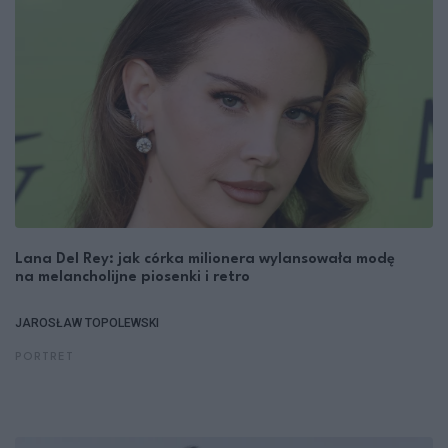
Lana Del Rey: jak córka milionera wylansowała modę
na melancholijne piosenki i retro
JAROSŁAW TOPOLEWSKI
PORTRET