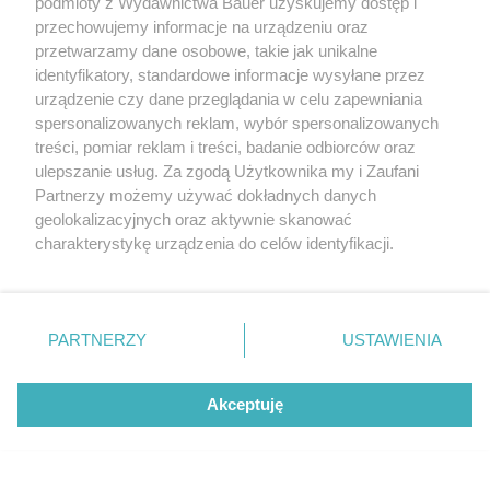
podmioty z Wydawnictwa Bauer uzyskujemy dostęp i
rzadko daje je w zamian
przechowujemy informacje na urządzeniu oraz
przetwarzamy dane osobowe, takie jak unikalne
LENA KAMIŃSKA
identyfikatory, standardowe informacje wysyłane przez
urządzenie czy dane przeglądania w celu zapewniania
RELACJE
spersonalizowanych reklam, wybór spersonalizowanych
treści, pomiar reklam i treści, badanie odbiorców oraz
ulepszanie usług. Za zgodą Użytkownika my i Zaufani
Partnerzy możemy używać dokładnych danych
geolokalizacyjnych oraz aktywnie skanować
charakterystykę urządzenia do celów identyfikacji.
Ponieważ cenimy Twoją prywatność, prosimy o zgodę na
korzystanie z tych technologii poprzez kliknięcie
„Akceptuję”. Zgoda jest dobrowolna i zawsze możesz ją
KONTAKT
REKLAMA
REDAKCJA
zmienić/wycofać klikając przycisk ustawień prywatności
PARTNERZY
USTAWIENIA
znajdujący się w lewym dolnym rogu strony
. Niektóre
REGULAMIN SERWISU
POLITYKA PRYWATNOŚCI
rodzaje przetwarzania danych nie wymagają zgody
Akceptuję
MAPA SERWISU
użytkownika, ale masz prawo sprzeciwić się takiemu
przetwarzaniu. Preferencje będą miały zastosowanie tylko
na tej witrynie.