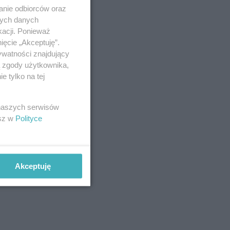
anie odbiorców oraz
nych danych
kacji. Ponieważ
ięcie „Akceptuję”.
ywatności znajdujący
ą zgody użytkownika,
 tylko na tej
 naszych serwisów
esz w
Polityce
Akceptuję