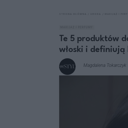
STRONA GŁÓWNA
URODA
MAKIJAŻ I PER
MAKIJAŻ I PERFUMY
Te 5 produktów d
włoski i definiują
Magdalena Tokarczyk