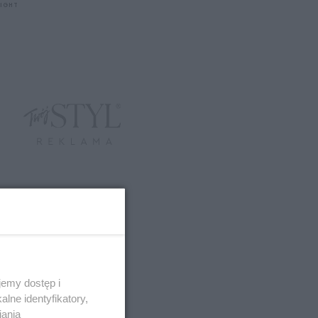
LIGHT
emy dostęp i
lne identyfikatory,
iania