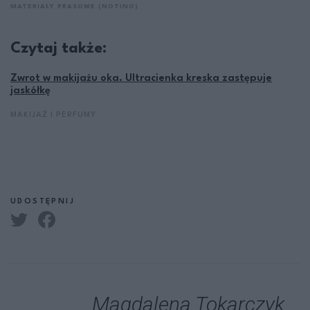
MATERIAŁY PRASOWE (NOTINO)
Czytaj także:
Zwrot w makijażu oka. Ultracienka kreska zastępuje
jaskółkę
MAKIJAŻ I PERFUMY
UDOSTĘPNIJ
Magdalena Tokarczyk