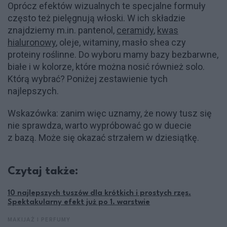
Oprócz efektów wizualnych te specjalne formuły
często też pielęgnują włoski. W ich składzie
znajdziemy m.in. pantenol,
ceramidy
,
kwas
hialuronowy
, oleje, witaminy, masło shea czy
proteiny roślinne. Do wyboru mamy bazy bezbarwne,
białe i w kolorze, które można nosić również solo.
Którą wybrać? Poniżej zestawienie tych
najlepszych.
Wskazówka: zanim więc uznamy, że nowy tusz się
nie sprawdza, warto wypróbować go w duecie
z bazą. Może się okazać strzałem w dziesiątkę.
Czytaj także:
10 najlepszych tuszów dla krótkich i prostych rzęs.
Spektakularny efekt już po 1. warstwie
MAKIJAŻ I PERFUMY