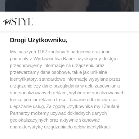
Drogi Użytkowniku,
Makijaż pielęgnujący cerę. Jakie produkty do makijażu
wybrać?
My, naszych 1162 zaufanych partnerów oraz inne
podmioty z Wydawnictwa Bauer uzyskujemy dostęp i
przechowujemy informacje na urządzeniu oraz
MARTA WAGLEWSKA
przetwarzamy dane osobowe, takie jak unikalne
PIELĘGNACJA
identyfikatory, standardowe informacje wysyłane przez
urządzenie czy dane przeglądania w celu zapewniania
spersonalizowanych reklam, wybór spersonalizowanych
treści, pomiar reklam i treści, badanie odbiorców oraz
ulepszanie usług. Za zgodą Użytkownika my i Zaufani
Partnerzy możemy używać dokładnych danych
geolokalizacyjnych oraz aktywnie skanować
charakterystykę urządzenia do celów identyfikacji.
Ponieważ cenimy Twoją prywatność, prosimy o zgodę na