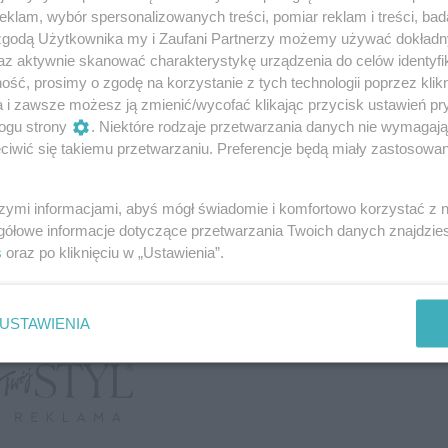
Łudzimy się, że jeśli
klam, wybór spersonalizowanych treści, pomiar reklam i treści, bad
 zgodą Użytkownika my i Zaufani Partnerzy możemy używać dokład
problem sam się rozwiąże.
az aktywnie skanować charakterystykę urządzenia do celów identyfi
ść, prosimy o zgodę na korzystanie z tych technologii poprzez klikn
ane problemy narastają.
a i zawsze możesz ją zmienić/wycofać klikając przycisk ustawień pr
ogu strony
. Niektóre rodzaje przetwarzania danych nie wymagaj
iwić się takiemu przetwarzaniu. Preferencje będą miały zastosowanie
szymi informacjami, abyś mógł świadomie i komfortowo korzystać z
gółowe informacje dotyczące przetwarzania Twoich danych znajdzi
s
oraz po kliknięciu w „Ustawienia”.
USTAWIENIA