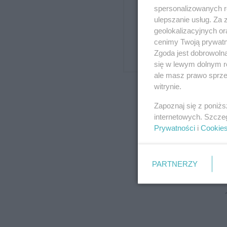
lekceważymy. 
spersonalizowanych re
ulepszanie usług. Za
przeczekamy, 
geolokalizacyjnych or
cenimy Twoją prywatno
A bagatelizow
Zgoda jest dobrowoln
się w lewym dolnym r
ale masz prawo sprzec
witrynie.
Zapoznaj się z poniż
internetowych. Szcze
Prywatności
i
Cookie
PARTNERZY