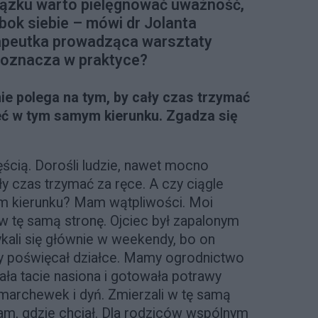
iązku warto pielęgnować uważność,
obok siebie – mówi dr Jolanta
apeutka prowadząca warsztaty
o oznacza w praktyce?
ie polega na tym, by cały czas trzymać
rzeć w tym samym kierunku. Zgadza się
ścią. Dorośli ludzie, nawet mocno
ły czas trzymać za ręce. A czy ciągle
m kierunku? Mam wątpliwości. Moi
 w tę samą stronę. Ojciec był zapalonym
kali się głównie w weekendy, bo on
cy poświęcał działce. Mamy ogrodnictwo
ała tacie nasiona i gotowała potrawy
marchewek i dyń. Zmierzali w tę samą
tam, gdzie chciał. Dla rodziców wspólnym