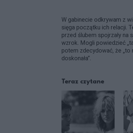
W gabinecie odkrywam z wie
sięga początku ich relacji. 
przed ślubem spojrzały na s
wzrok. Mogli powiedzieć „ta
potem zdecydować, że „to n
doskonała”.
Teraz czytane