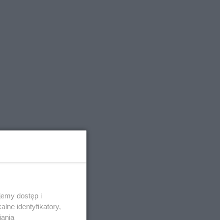
emy dostęp i
lne identyfikatory,
iania