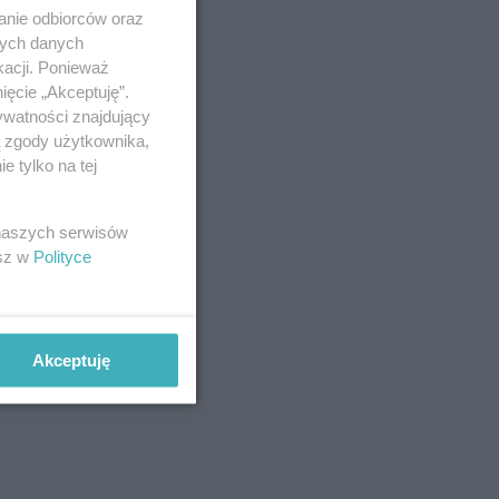
anie odbiorców oraz
nych danych
kacji. Ponieważ
ięcie „Akceptuję”.
ywatności znajdujący
ą zgody użytkownika,
 tylko na tej
 naszych serwisów
esz w
Polityce
Akceptuję