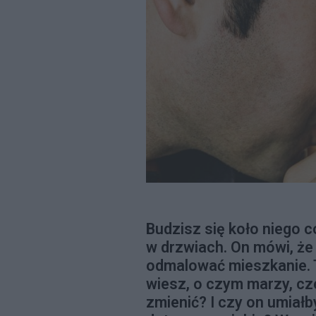
Budzisz się koło niego co
w drzwiach. On mówi, że 
odmalować mieszkanie. To
wiesz, o czym marzy, cze
zmienić? I czy on umiałb