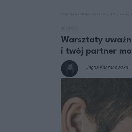
STRONA GŁÓWNA
PSYCHOLOGIA
RELACJ
RELACJE
Warsztaty uważno
i twój partner mo
Jagna Kaczanowska