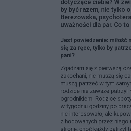
dotyczące ciebie? W zw
by być razem, nie tylko 
Berezowska, psychoter
uważności dla par. Co t
Jest powiedzenie: miłość n
się za ręce, tylko by pat
pani?
Zgadzam się z pierwszą czę
zakochani, nie muszą się ca
muszą patrzeć w tym samy
rodzice nie zawsze patrzyli
ogrodnikiem. Rodzice spoty
w tygodniu godziny po pra
nie interesowało, ale kupow
z hodowanych przez niego 
stronę, choć każdy patrzył 