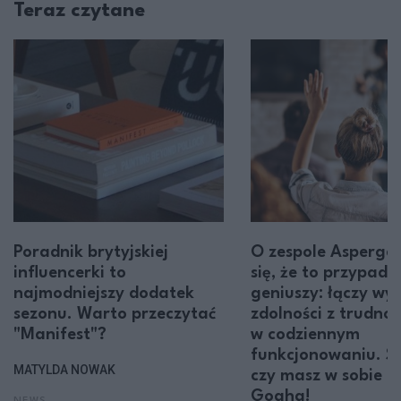
Teraz czytane
Poradnik brytyjskiej
O zespole Asperge
influencerki to
się, że to przypadł
najmodniejszy dodatek
geniuszy: łączy wy
sezonu. Warto przeczytać
zdolności z trudno
"Manifest"?
w codziennym
funkcjonowaniu. S
MATYLDA NOWAK
czy masz w sobie c
Gogha!