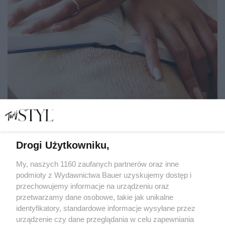
Drogi Użytkowniku,
Istnieją poradniki, które zmieniają życie. Cudowne
metody w 5 minut – niekoniecznie! Jak dobrze wybrać?
My, naszych 1160 zaufanych partnerów oraz inne
podmioty z Wydawnictwa Bauer uzyskujemy dostęp i
przechowujemy informacje na urządzeniu oraz
MAGDALENA JANKOWSKA
przetwarzamy dane osobowe, takie jak unikalne
ROZWÓJ
identyfikatory, standardowe informacje wysyłane przez
urządzenie czy dane przeglądania w celu zapewniania