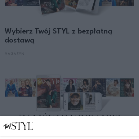
Wybierz Twój STYL z bezpłatną
dostawą
MAGAZYN