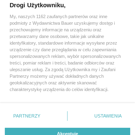
Czytaj w wersji elektronicznej
Drogi Użytkowniku,
My, naszych 1162 zaufanych partnerów oraz inne
E-WYDANIE
podmioty z Wydawnictwa Bauer uzyskujemy dostęp i
przechowujemy informacje na urządzeniu oraz
przetwarzamy dane osobowe, takie jak unikalne
identyfikatory, standardowe informacje wysyłane przez
Zamów
urządzenie czy dane przeglądania w celu zapewniania
spersonalizowanych reklam, wybór spersonalizowanych
treści, pomiar reklam i treści, badanie odbiorców oraz
ulepszanie usług. Za zgodą Użytkownika my i Zaufani
Partnerzy możemy używać dokładnych danych
geolokalizacyjnych oraz aktywnie skanować
charakterystykę urządzenia do celów identyfikacji.
Ponieważ cenimy Twoją prywatność, prosimy o zgodę na
korzystanie z tych technologii poprzez kliknięcie
KONTAKT
REKLAMA
REDAKCJA
„Akceptuję”. Zgoda jest dobrowolna i zawsze możesz ją
REGULAMIN SERWISU
POLITYKA PRYWATNOŚCI
zmienić/wycofać klikając przycisk ustawień prywatności
PARTNERZY
USTAWIENIA
MAPA SERWISU
znajdujący się w lewym dolnym rogu strony
. Niektóre
rodzaje przetwarzania danych nie wymagają zgody
Akceptuję