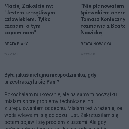
Maciej Zakościelny:
"Nie planowałem z
"Jestem szczęśliwym
śpiewakiem opero
człowiekiem. Tylko
Tomasz Konieczny
czasami o tym
rozmawia z Beatą
zapominam"
Nowicką
BEATA BIAŁY
BEATA NOWICKA
WYWIAD
WYWIAD
Była jakaś niefajna niespodzianka, gdy
przestraszyła się Pani?
Pokochałam nurkowanie, ale na samym początku
miałam spore problemy techniczne, np.
z uregulowaniem oddechu. Miałam też wrażenie, ze
woda wlewa mi się do oczu i ust. Zakrztusiłam się,
potem pojawił się problem z uszami. Ale gdy
poćwiczyłam, było super. Nawet gdy w siebie