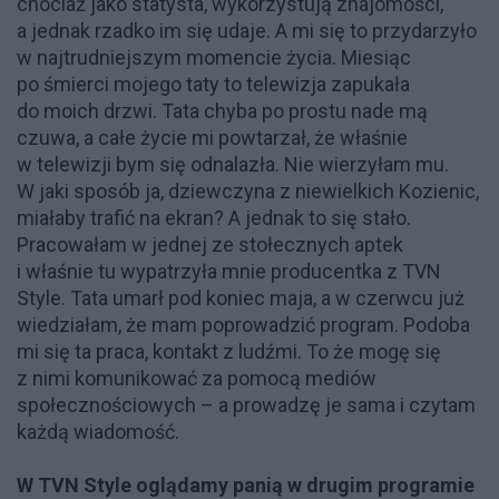
chociaż jako statysta, wykorzystują znajomości,
a jednak rzadko im się udaje. A mi się to przydarzyło
w najtrudniejszym momencie życia. Miesiąc
po śmierci mojego taty to telewizja zapukała
do moich drzwi. Tata chyba po prostu nade mą
czuwa, a całe życie mi powtarzał, że właśnie
w telewizji bym się odnalazła. Nie wierzyłam mu.
W jaki sposób ja, dziewczyna z niewielkich Kozienic,
miałaby trafić na ekran? A jednak to się stało.
Pracowałam w jednej ze stołecznych aptek
i właśnie tu wypatrzyła mnie producentka z TVN
Style. Tata umarł pod koniec maja, a w czerwcu już
wiedziałam, że mam poprowadzić program. Podoba
mi się ta praca, kontakt z ludźmi. To że mogę się
z nimi komunikować za pomocą mediów
społecznościowych – a prowadzę je sama i czytam
każdą wiadomość.
W TVN Style oglądamy panią w drugim programie