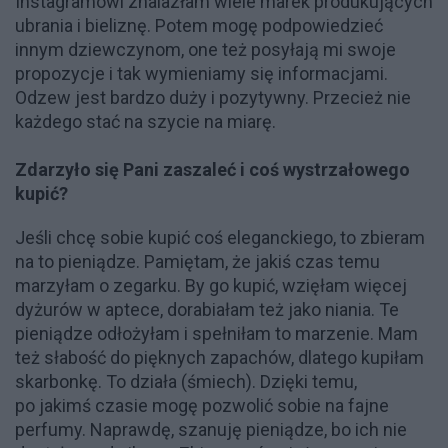
Instagramowi znalazłam wiele marek produkujących
ubrania i bieliznę. Potem mogę podpowiedzieć
innym dziewczynom, one też posyłają mi swoje
propozycje i tak wymieniamy się informacjami.
Odzew jest bardzo duży i pozytywny. Przecież nie
każdego stać na szycie na miarę.
Zdarzyło się Pani zaszaleć i coś wystrzałowego
kupić?
Jeśli chcę sobie kupić coś eleganckiego, to zbieram
na to pieniądze. Pamiętam, że jakiś czas temu
marzyłam o zegarku. By go kupić, wzięłam więcej
dyżurów w aptece, dorabiałam też jako niania. Te
pieniądze odłożyłam i spełniłam to marzenie. Mam
też słabość do pięknych zapachów, dlatego kupiłam
skarbonkę. To działa (śmiech). Dzięki temu,
po jakimś czasie mogę pozwolić sobie na fajne
perfumy. Naprawdę, szanuję pieniądze, bo ich nie