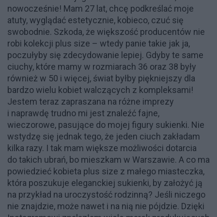
nowocześnie! Mam 27 lat, chcę podkreślać moje
atuty, wyglądać estetycznie, kobieco, czuć się
swobodnie. Szkoda, że większość producentów nie
robi kolekcji plus size – wtedy panie takie jak ja,
poczułyby się zdecydowanie lepiej. Gdyby te same
ciuchy, które mamy w rozmiarach 36 oraz 38 były
również w 50 i więcej, świat byłby piękniejszy dla
bardzo wielu kobiet walczących z kompleksami!
Jestem teraz zapraszana na różne imprezy
i naprawdę trudno mi jest znaleźć fajne,
wieczorowe, pasujące do mojej figury sukienki. Nie
wstydzę się jednak tego, że jeden ciuch zakładam
kilka razy. I tak mam większe możliwości dotarcia
do takich ubrań, bo mieszkam w Warszawie. A co ma
powiedzieć kobieta plus size z małego miasteczka,
która poszukuje eleganckiej sukienki, by założyć ją
na przykład na uroczystość rodzinną? Jeśli niczego
nie znajdzie, może nawet i na nią nie pójdzie. Dzięki