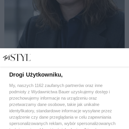
Drogi Użytkowniku,
Tomasz Ossoliński: "Najcenniejszą inspiracją jest dla mnie
rozmowa"
My, naszych 1162 zaufanych partnerów oraz inne
podmioty z Wydawnictwa Bauer uzyskujemy dostęp i
przechowujemy informacje na urządzeniu oraz
BEATA NOWICKA
przetwarzamy dane osobowe, takie jak unikalne
WYWIAD
identyfikatory, standardowe informacje wysyłane przez
urządzenie czy dane przeglądania w celu zapewniania
spersonalizowanych reklam, wybór spersonalizowanych