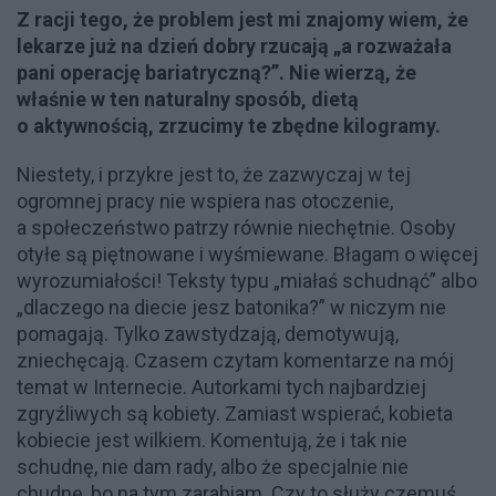
Z racji tego, że problem jest mi znajomy wiem, że
lekarze już na dzień dobry rzucają „a rozważała
pani operację bariatryczną?”. Nie wierzą, że
właśnie w ten naturalny sposób, dietą
o aktywnością, zrzucimy te zbędne kilogramy.
Niestety, i przykre jest to, że zazwyczaj w tej
ogromnej pracy nie wspiera nas otoczenie,
a społeczeństwo patrzy równie niechętnie. Osoby
otyłe są piętnowane i wyśmiewane. Błagam o więcej
wyrozumiałości! Teksty typu „miałaś schudnąć” albo
„dlaczego na diecie jesz batonika?” w niczym nie
pomagają. Tylko zawstydzają, demotywują,
zniechęcają. Czasem czytam komentarze na mój
temat w Internecie. Autorkami tych najbardziej
zgryźliwych są kobiety. Zamiast wspierać, kobieta
kobiecie jest wilkiem. Komentują, że i tak nie
schudnę, nie dam rady, albo że specjalnie nie
chudnę, bo na tym zarabiam. Czy to służy czemuś