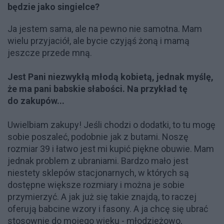
będzie jako singielce?
Ja jestem sama, ale na pewno nie samotna. Mam
wielu przyjaciół, ale bycie czyjąś żoną i mamą
jeszcze przede mną.
Jest Pani niezwykłą młodą kobietą, jednak myślę,
że ma pani babskie słabości. Na przykład tę
do zakupów...
Uwielbiam zakupy! Jeśli chodzi o dodatki, to tu mogę
sobie poszaleć, podobnie jak z butami. Noszę
rozmiar 39 i łatwo jest mi kupić piękne obuwie. Mam
jednak problem z ubraniami. Bardzo mało jest
niestety sklepów stacjonarnych, w których są
dostępne większe rozmiary i można je sobie
przymierzyć. A jak już się takie znajdą, to raczej
oferują babcine wzory i fasony. A ja chcę się ubrać
stosownie do mojego wieku - młodzieżowo,