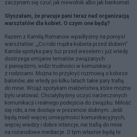
zaczynam się czuć jak niewolnik albo jak bankomat.
Słyszałam, że pracuje pani teraz nad organizacją
warsztatów dla kobiet. O czym one będą?
Razem z Kamilą Romanow wpadłyśmy na pomysł
warsztatów: ,„Co robi mądra kobieta przed ślubem”.
Kamila spotyka pary tuż przed weselem i już wtedy
dostrzega omijanie tematów związanych
z pieniędzmi, widzi trudności w komunikacji
z rodzicami. Można to przykryć rozmową o kolorze
balonów, ale wtedy po kilku latach takie pary trafią
do mnie. Wciąż spotykam małżeństwa, które można
było uratować. Chciałybyśmy uczyć narzeczonych
komunikacji i realnego podejścia do związku. Miłość
się robi, a nie dostaje w prezencie ślubnym. Jeśli
będą mieli więcej umiejętności komunikacyjnych,
więcej wiedzy i dobre intencje, nie trafią do mnie
na rozwodowe mediacje. O tym własnie będą te