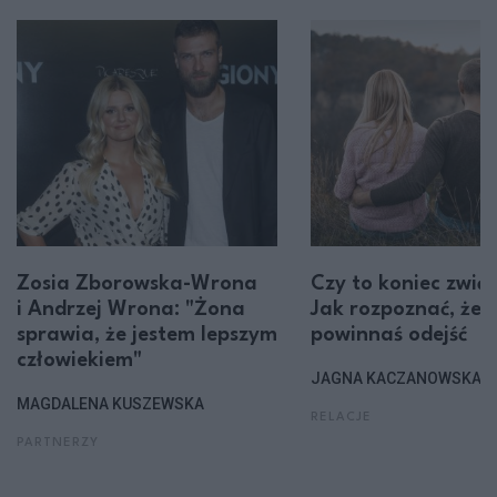
Zosia Zborowska-Wrona
Czy to koniec zwią
i Andrzej Wrona: "Żona
Jak rozpoznać, że
sprawia, że jestem lepszym
powinnaś odejść
człowiekiem"
JAGNA KACZANOWSKA
MAGDALENA KUSZEWSKA
RELACJE
PARTNERZY