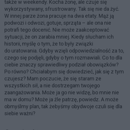
także w weekendy. Kocha żonę, ale czuje się
wykorzystywany, sfrustrowany. Tak się nie da żyć.
W innej parze żona pracuje na dwa etaty. Mąż ją
podwozi i odwozi, gotuje, sprząta – ale ona nie
potrafi tego docenić. Nie może zaakceptować
sytuacji, że on zarabia mniej. Kiedy słucham ich
historii, myślę o tym, że to były związki
do uratowania. Gdyby wzięli odpowiedzialność za to,
czego się podjęli, gdyby o tym rozmawiali. Co to dla
ciebie znaczy sprawiedliwy podział obowiązków?
Po równo? Chciałabym się dowiedzieć, jak się z tym
czujesz? Mam poczucie, że się staram ze
wszystkich sił, a nie dostrzegam twojego
zaangażowania. Może ja go nie widzę, bo mnie nie
ma w domu? Może ja źle patrzę, powiedz. A może
obmyślmy plan, tak żebyśmy obydwoje czuli się dla
siebie ważni?