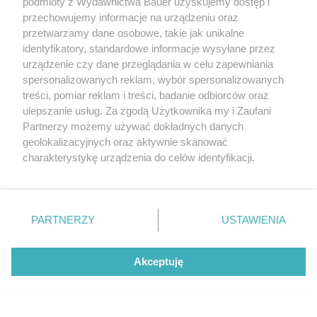
podmioty z Wydawnictwa Bauer uzyskujemy dostęp i
przechowujemy informacje na urządzeniu oraz
Ewa i Henryk Sawkowie o swoim związku: "Liczą się
przetwarzamy dane osobowe, takie jak unikalne
podobne poczucie humoru i zainteresowania
identyfikatory, standardowe informacje wysyłane przez
urządzenie czy dane przeglądania w celu zapewniania
MONIKA GŁUSKA-DURENKAMP
spersonalizowanych reklam, wybór spersonalizowanych
PARTNERZY
treści, pomiar reklam i treści, badanie odbiorców oraz
ulepszanie usług. Za zgodą Użytkownika my i Zaufani
Partnerzy możemy używać dokładnych danych
geolokalizacyjnych oraz aktywnie skanować
charakterystykę urządzenia do celów identyfikacji.
Ponieważ cenimy Twoją prywatność, prosimy o zgodę na
korzystanie z tych technologii poprzez kliknięcie
„Akceptuję”. Zgoda jest dobrowolna i zawsze możesz ją
zmienić/wycofać klikając przycisk ustawień prywatności
PARTNERZY
USTAWIENIA
znajdujący się w lewym dolnym rogu strony
. Niektóre
rodzaje przetwarzania danych nie wymagają zgody
Akceptuję
użytkownika, ale masz prawo sprzeciwić się takiemu
Te znaki zodiaku nie mówią "kocham" od
przetwarzaniu. Preferencje będą miały zastosowanie tylko
razu. Potrzebują więcej czasu, by otworzyć
na tej witrynie.
serce