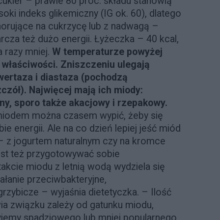
ukier – prawie 80 proc. składu stanowią
oki indeks glikemiczny (IG ok. 60), dlatego
orujące na cukrzycę lub z nadwagą –
arcza też dużo energii. Łyżeczka – 40 kcal,
 razy mniej.
W temperaturze powyżej
 właściwości. Zniszczeniu ulegają
wertaza i diastaza (pochodzą
czół). Najwięcej mają ich miody:
ny, sporo także akacjowy i rzepakowy.
miodem można czasem wypić, żeby się
e energii. Ale na co dzień lepiej jeść miód
– z jogurtem naturalnym czy na kromce
est też przygotowywać sobie
akcie miodu z letnią wodą wydziela się
ałanie przeciwbakteryjne,
rzybicze – wyjaśnia dietetyczka. – Ilość
ia związku zależy od gatunku miodu,
żyjemy spadziowego lub mniej popularnego,