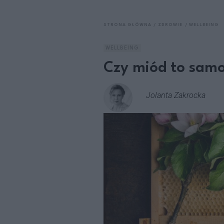
STRONA GŁÓWNA
ZDROWIE
WELLBEING
WELLBEING
Czy miód to samo
Jolanta Zakrocka