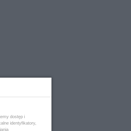
emy dostęp i
lne identyfikatory,
iania