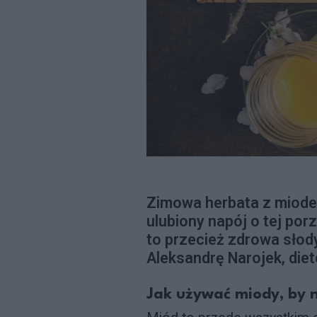
Zimowa herbata z miode
ulubiony napój o tej porz
to przecież zdrowa słod
Aleksandrę Narojek, diet
Jak używać miody, by n