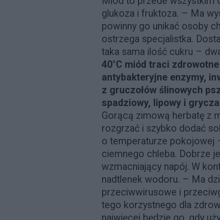
Miód to przede wszystkim c
glukoza i fruktoza. – Ma wys
powinny go unikać osoby ch
ostrzega specjalistka. Dost
taka sama ilość cukru – dwa
40°C miód traci zdrowotne
antybakteryjne enzymy, in
z gruczołów ślinowych psz
spadziowy, lipowy i grycza
Gorącą zimową herbatę z 
rozgrzać i szybko dodać sobi
o temperaturze pokojowej 
ciemnego chleba. Dobrze j
wzmacniający napój. W kont
nadtlenek wodoru. – Ma dzi
przeciwwirusowe i przeciwg
tego korzystnego dla zdrow
najwięcej będzie go, gdy u