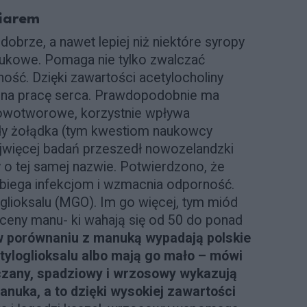
miarem
dobrze, a nawet lepiej niż niektóre syropy
aukowe. Pomaga nie tylko zwalczać
ość. Dzięki zawartości acetylocholiny
ż na pracę serca. Prawdopodobnie ma
nowotworowe, korzystnie wpływa
ody żołądka (tym kwestiom naukowcy
Najwięcej badań przeszedł nowozelandzki
 o tej samej nazwie. Potwierdzono, że
biega infekcjom i wzmacnia odporność.
glioksalu (MGO). Im go więcej, tym miód
 (ceny manu- ki wahają się od 50 do ponad
w porównaniu z manuką wypadają polskie
tyloglioksalu albo mają go mało – mówi
czany, spadziowy i wrzosowy wykazują
nuka, a to dzięki wysokiej zawartości