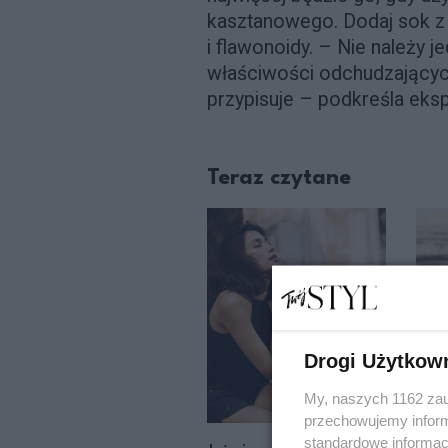
kasztanowego. Dodaj sok z 
i flawonoidy. – Nie należy 
właściwości odchudzających
przypisuje – podkreśla eks
Teraz czytane
Drogi Użytkow
My, naszych 1162 zau
przechowujemy informa
standardowe informac