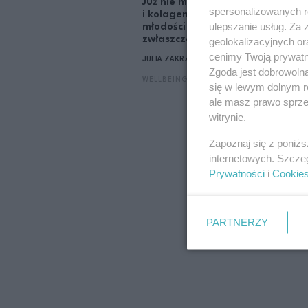
Już nie matcha
Dość
spersonalizowanych re
i kolagen. Nowy eliksir
godz
ulepszanie usług. Za
młodości sprawdza się
Tera
zwłaszcza latem
się o
geolokalizacyjnych or
cenimy Twoją prywatno
JULIA ZAKRZEWSKA
LENA
Zgoda jest dobrowoln
WELLBEING
WELL
się w lewym dolnym r
ale masz prawo sprzec
witrynie.
Zapoznaj się z poniż
internetowych. Szcze
Prywatności
i
Cookie
PARTNERZY