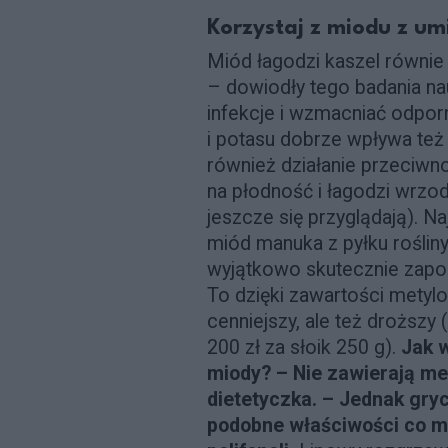
Korzystaj z miodu z u
Miód łagodzi kaszel równie 
– dowiodły tego badania n
infekcje i wzmacniać odporn
i potasu dobrze wpływa te
również działanie przeciw
na płodność i łagodzi wrz
jeszcze się przyglądają). 
miód manuka z pyłku rośliny
wyjątkowo skutecznie zapo
To dzięki zawartości metylo
cenniejszy, ale też droższy
200 zł za słoik 250 g).
Jak 
miody? – Nie zawierają me
dietetyczka. – Jednak gry
podobne właściwości co ma