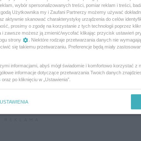
 liczenia kroków,
5 zalet chodzenia boso
Zamiast
klam, wybór spersonalizowanych treści, pomiar reklam i treści, bad
in snu i kalorii.
dla zdrowia i lepszego
Instagr
 zgodą Użytkownika my i Zaufani Partnerzy możemy używać dokład
z coraz więcej mówi
samopoczucia
obiecuje
 intuitive living
lepszą 
az aktywnie skanować charakterystykę urządzenia do celów identyfi
JOLANTA ZAKROCKA
i promie
ść, prosimy o zgodę na korzystanie z tych technologii poprzez klikn
 KAMIŃSKA
WELLBEING
a i zawsze możesz ją zmienić/wycofać klikając przycisk ustawień pr
JOLANTA Z
BEING
ogu strony
. Niektóre rodzaje przetwarzania danych nie wymagaj
WELLBEIN
iwić się takiemu przetwarzaniu. Preferencje będą miały zastosowanie
szymi informacjami, abyś mógł świadomie i komfortowo korzystać z
gółowe informacje dotyczące przetwarzania Twoich danych znajdzi
s
oraz po kliknięciu w „Ustawienia”.
USTAWIENIA