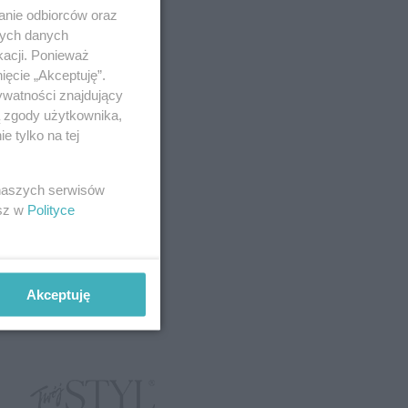
 kawy – lód?
anie odbiorców oraz
amowy trend
nych danych
 więcej energii,
odporność
kacji. Ponieważ
nną skórę
ięcie „Akceptuję”.
ywatności znajdujący
AKROCKA
ą zgody użytkownika,
G
 tylko na tej
 naszych serwisów
esz w
Polityce
Akceptuję