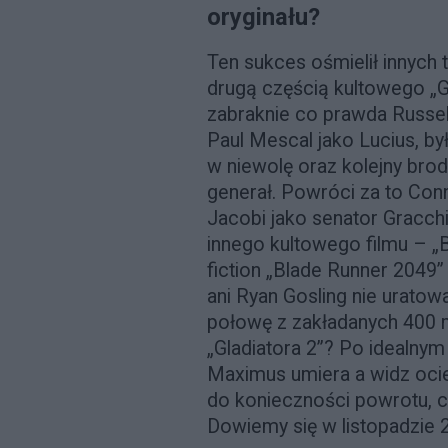
oryginału?
Ten sukces ośmielił innych
drugą częścią kultowego „G
zabraknie co prawda Russel
Paul Mescal jako Lucius, by
w niewolę oraz kolejny broda
generał. Powróci za to Con
Jacobi jako senator Gracchi
innego kultowego filmu – „
fiction „Blade Runner 2049” 
ani Ryan Gosling nie uratowa
połowę z zakładanych 400 m
„Gladiatora 2”? Po idealny
Maximus umiera a widz ocie
do konieczności powrotu, ch
Dowiemy się w listopadzie 