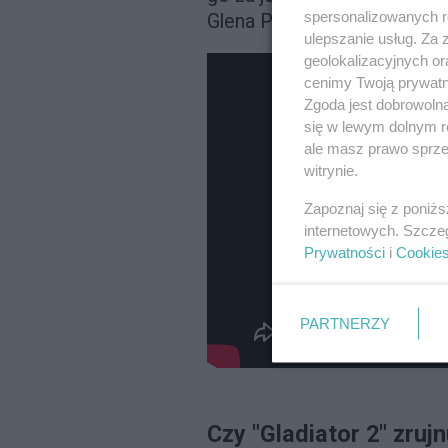
spersonalizowanych re
Glena Powella, dla którego 
ulepszanie usług. Za
geolokalizacyjnych or
cenimy Twoją prywatno
Zgoda jest dobrowoln
się w lewym dolnym r
ale masz prawo sprzec
witrynie.
Zapoznaj się z poniż
internetowych. Szcze
Prywatności
i
Cookie
PARTNERZY
Czy "Gladiator 2" zruj