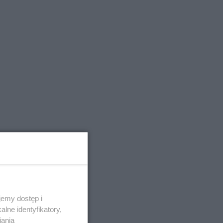
emy dostęp i
lne identyfikatory,
iania