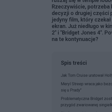
ruszaj się w tempie lodo
Rzeczywiście, potrzeba 
decyzji o drugiej części 
jedyny film, który czek
ekran. Już niedługo w ki
2" i "Bridget Jones 4". 
na te kontynuacje?
Spis treści
Jak Tom Cruise uratował Ho
Meryl Streep wraca jako bez
się u Prady"
Problematyczna Bridget zost
przygód zwariowanej singielk