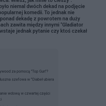
wca. Wiesz, jak mnie to cieszy".
było niemal dwóch dekad na podjęcie
popularnej komedii. To jednak nie
ał ponad dekadę z powrotem na duży
nach zawita między innymi "Gladiator
Powstaje jednak pytanie czy ktoś czekał
llywood za pomocą "Top Gun"?
duszna szefowa w "Diabeł ubiera
anie wdową w czwartej części
i