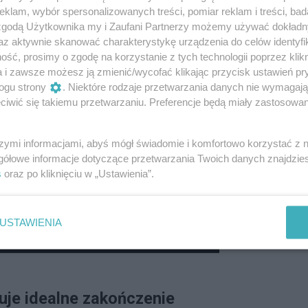
klam, wybór spersonalizowanych treści, pomiar reklam i treści, bad
film okazał się przełomem.
 zgodą Użytkownika my i Zaufani Partnerzy możemy używać dokład
az aktywnie skanować charakterystykę urządzenia do celów identyfi
ść, prosimy o zgodę na korzystanie z tych technologii poprzez klikn
a i zawsze możesz ją zmienić/wycofać klikając przycisk ustawień pr
ogu strony
. Niektóre rodzaje przetwarzania danych nie wymagaj
iwić się takiemu przetwarzaniu. Preferencje będą miały zastosowanie
szymi informacjami, abyś mógł świadomie i komfortowo korzystać z
gółowe informacje dotyczące przetwarzania Twoich danych znajdzi
s
oraz po kliknięciu w „Ustawienia”.
USTAWIENIA
nuje idealne zakończenie