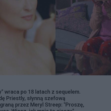
dy" wraca po 18 latach z sequelem.
dę Priestly, słynną szefową
raną przez Meryl Streep: "Proszę,