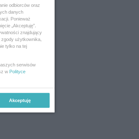
anie odbiorców oraz
nych danych
kacji. Ponieważ
ięcie „Akceptuję”.
ywatności znajdujący
ą zgody użytkownika,
 tylko na tej
 naszych serwisów
esz w
Polityce
Akceptuję