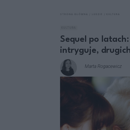
STRONA GŁÓWNA
LUDZIE
KULTURA
KULTURA
Sequel po latach:
intryguje, drugich
Marta Rogacewicz