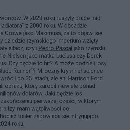
 twórców. W 2023 roku ruszyły prace nad
ladiatora” z 2000 roku. W obsadzie
a Crowe jako Maximusa, za to pojawi się
ły dziedzic rzymskiego imperium wzięty
ty siłacz, czyli
Pedro Pascal
jako rzymski
nie Nielsen jako matka Luciusa czy Derek
us. Czy będzie to hit? A może podzieli losy
Blade Runner”? Mroczny kryminał science
wrócił po 35 latach, ale ani Harrison Ford
li obrazu, który zarobił niewiele ponad
ilionów dolarów. Jaki będzie los
m zakończeniu pierwszej części, w którym
ra łzy, mam wątpliwości co
ociaż trailer zapowiada się intrygująco.
2024 roku.