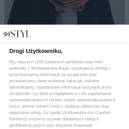
Drogi Użytkowniku,
Nie tylko kwiaty. Jak podziękować nauczycielowi, by
naprawdę poczuł się doceniony?
My, naszych 1160 zaufanych partnerów oraz inne
podmioty z Wydawnictwa Bauer uzyskujemy dostęp i
przechowujemy informacje na urządzeniu oraz
MARIANNA WALISZEWSKA
przetwarzamy dane osobowe, takie jak unikalne
PIĘKNE ŻYCIE
identyfikatory, standardowe informacje wysyłane przez
urządzenie czy dane przeglądania w celu zapewniania
spersonalizowanych reklam, wybór spersonalizowanych
treści, pomiar reklam i treści, badanie odbiorców oraz
ulepszanie usług. Za zgodą Użytkownika my i Zaufani
Partnerzy możemy używać dokładnych danych
geolokalizacyjnych oraz aktywnie skanować