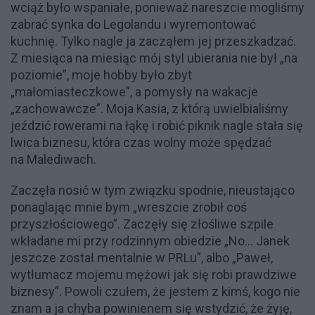
wciąż było wspaniałe, ponieważ nareszcie mogliśmy
zabrać synka do Legolandu i wyremontować
kuchnię. Tylko nagle ja zacząłem jej przeszkadzać.
Z miesiąca na miesiąc mój styl ubierania nie był „na
poziomie”, moje hobby było zbyt
„małomiasteczkowe”, a pomysły na wakacje
„zachowawcze”. Moja Kasia, z którą uwielbialiśmy
jeździć rowerami na łąkę i robić piknik nagle stała się
lwica biznesu, która czas wolny może spędzać
na Malediwach.
Zaczęła nosić w tym związku spodnie, nieustająco
ponaglając mnie bym „wreszcie zrobił coś
przyszłościowego”. Zaczęły się złośliwe szpile
wkładane mi przy rodzinnym obiedzie „No... Janek
jeszcze został mentalnie w PRLu”, albo „Paweł,
wytłumacz mojemu mężowi jak się robi prawdziwe
biznesy”. Powoli czułem, że jestem z kimś, kogo nie
znam a ja chyba powinienem się wstydzić, że żyję,