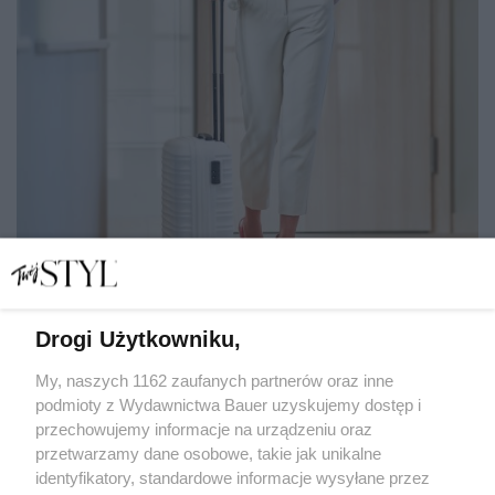
Drogi Użytkowniku,
"Przyjaciółka rodziny zaprosiła mnie do Szwajcarii.
Okazało się, że jej gościnność nie jest bezinteresowna"
My, naszych 1162 zaufanych partnerów oraz inne
podmioty z Wydawnictwa Bauer uzyskujemy dostęp i
przechowujemy informacje na urządzeniu oraz
SPISAŁA: JOANNA ŁUKOWSKA
przetwarzamy dane osobowe, takie jak unikalne
HISTORIE OSOBISTE
identyfikatory, standardowe informacje wysyłane przez