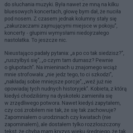
do słuchania muzyki. Była nawet ze mną na kilku
bluesowych koncertach, głowę bym dał, że nuciła
pod nosem. Z czasem jednak kolumny stały się
„zakurzaczami zajmującymi miejsce w pokoju”,
koncerty - głupimi wymysłami niedojrzałego
nastolatka. To jeszcze nic.
Nieustająco padały pytania: „a po co tak siedzisz?”,
„ruszyłbyś się”, „o czym tam dumasz? Pewnie
o głupotach”. Na imieninach u znajomego wciąż
mnie strofowała: „nie jedz tego, to ci szkodzi”,
„nakładaj sobie mniejsze porcje”, „weź już nie
opowiadaj tych nudnych historyjek”. Kobieta, z którą
kiedyś chodziliśmy na dyskoteki zamieniła się
w zrzędliwego potwora. Nawet kiedyś zapytałem,
czy coś zrobiłem nie tak, że się tak zachowuje?
Zapomniałem o urodzinach czy kwiatach (nie
zapominałem), ale dostałem tylko rozzłoszczony
tekst, że chyba mam kryzys wieku średniego, że tak