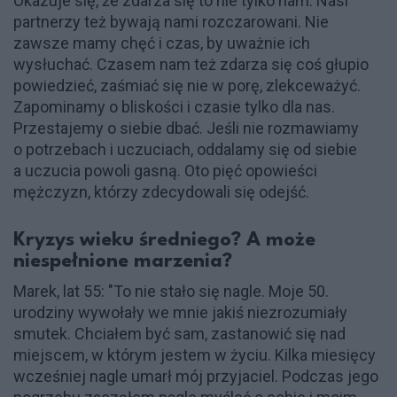
Okazuje się, że zdarza się to nie tylko nam. Nasi
partnerzy też bywają nami rozczarowani. Nie
zawsze mamy chęć i czas, by uważnie ich
wysłuchać. Czasem nam też zdarza się coś głupio
powiedzieć, zaśmiać się nie w porę, zlekceważyć.
Zapominamy o bliskości i czasie tylko dla nas.
Przestajemy o siebie dbać. Jeśli nie rozmawiamy
o potrzebach i uczuciach, oddalamy się od siebie
a uczucia powoli gasną. Oto pięć opowieści
mężczyzn, którzy zdecydowali się odejść.
Kryzys wieku średniego? A może
niespełnione marzenia?
Marek, lat 55: "To nie stało się nagle. Moje 50.
urodziny wywołały we mnie jakiś niezrozumiały
smutek. Chciałem być sam, zastanowić się nad
miejscem, w którym jestem w życiu. Kilka miesięcy
wcześniej nagle umarł mój przyjaciel. Podczas jego