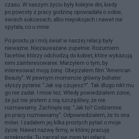
czasu. W naszym życiu były kolejne dni, kiedy
po powroty z pracy godzinę opowiadała o sobie,
swoich sukcesach, albo niepokojach i nawet nie
spytała, co u mnie.
Po prostu ja i mój świat w naszej relacji były
nieważne. Niezauważane zupełnie. Rozumiem
facetów, którzy odchodzą do kobiet, które wykazują
nimi zainteresowanie. Marzyłem o tym, by
interesować moją żonę. Obejrzałem film "American
Beauty". W pewnym momencie główny bohater
słyszy pytanie: "Jak się czujesz?". Tak długo nikt mu
go nie zadał. I mnie też. Wtedy powiedziałem żonie,
że już nie jestem z nią szczęśliwy, że nie
rozmawiamy. Żachnęła się: "Jak to? Codziennie
po pracy rozmawiamy". Odpowiedziałem, że to ona
mówi. I zadałem jej kilka prostych pytań o moje
życie. Nawet nazwę firmy, w której pracuję
przekręciła. Tu zaczął się zgon tej relacji.