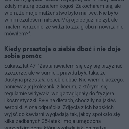
zdały maturę poznałem kogoś. Zakochałem się, ale
wiem, że moje małżeństwo było martwe. Nie było
w nim czułości i miłości. Mój ojciec już nie żył, ale
miałem wrażenie, że widzi to zza grobu i mówi „a nie
mówiłem?”.
Kiedy przestaje o siebie dbać i nie daje
sobie pomóc
Łukasz, lat 47: "Zastanawiałem się czy się przyznać
szczerze, ale w sumie… prawda była taka, że
Justyna przestała o siebie dbać. Nie wiem dlaczego,
ponieważ jej koleżanki z liceum, z którymi się
regularnie widywała, wciąż zaglądały do fryzjera
i kosmetyczki. Były na dietach, chodziły na jakieś
aerobiki. A ona odpuściła. Zdjęcia z ich babskich
wyjść do kawiarni wyglądają tak, jakby spotkało się
kilka zadbanych 35-latek i moja umęczona
wszystkim żona, która wygląda jak ich matka.