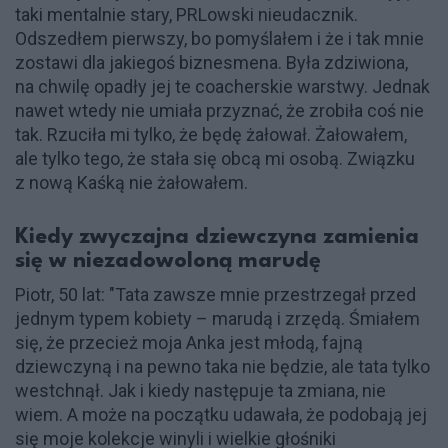
taki mentalnie stary, PRLowski nieudacznik.
Odszedłem pierwszy, bo pomyślałem i że i tak mnie
zostawi dla jakiegoś biznesmena. Była zdziwiona,
na chwilę opadły jej te coacherskie warstwy. Jednak
nawet wtedy nie umiała przyznać, że zrobiła coś nie
tak. Rzuciła mi tylko, że będę żałował. Żałowałem,
ale tylko tego, że stała się obcą mi osobą. Związku
z nową Kaśką nie żałowałem.
Kiedy zwyczajna dziewczyna zamienia
się w niezadowoloną marudę
Piotr, 50 lat: "Tata zawsze mnie przestrzegał przed
jednym typem kobiety – marudą i zrzędą. Śmiałem
się, że przecież moja Anka jest młodą, fajną
dziewczyną i na pewno taka nie będzie, ale tata tylko
westchnął. Jak i kiedy następuje ta zmiana, nie
wiem. A może na początku udawała, że podobają jej
się moje kolekcje winyli i wielkie głośniki