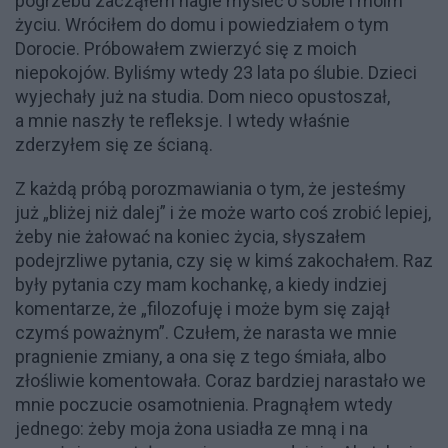
pogrzebu zacząłem nagle myśleć o sobie i moim
życiu. Wróciłem do domu i powiedziałem o tym
Dorocie. Próbowałem zwierzyć się z moich
niepokojów. Byliśmy wtedy 23 lata po ślubie. Dzieci
wyjechały już na studia. Dom nieco opustoszał,
a mnie naszły te refleksje. I wtedy właśnie
zderzyłem się ze ścianą.
Z każdą próbą porozmawiania o tym, że jesteśmy
już „bliżej niż dalej” i że może warto coś zrobić lepiej,
żeby nie żałować na koniec życia, słyszałem
podejrzliwe pytania, czy się w kimś zakochałem. Raz
były pytania czy mam kochankę, a kiedy indziej
komentarze, że „filozofuję i może bym się zajął
czymś poważnym”. Czułem, że narasta we mnie
pragnienie zmiany, a ona się z tego śmiała, albo
złośliwie komentowała. Coraz bardziej narastało we
mnie poczucie osamotnienia. Pragnąłem wtedy
jednego: żeby moja żona usiadła ze mną i na