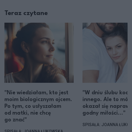
Teraz czytane
"Nie wiedziałam, kto jest
"W dniu ślubu koc
moim biologicznym ojcem.
innego. Ale to mój
Po tym, co usłyszałam
okazał się napraw
od matki, nie chcę
godny miłości..."
go znać"
SPISAŁA: JOANNA ŁUKO
SPISAŁA: JOANNA ŁUKOWSKA