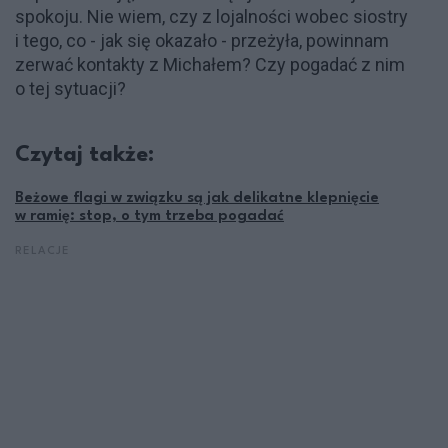
spokoju. Nie wiem, czy z lojalności wobec siostry
i tego, co - jak się okazało - przeżyła, powinnam
zerwać kontakty z Michałem? Czy pogadać z nim
o tej sytuacji?
Czytaj także:
Beżowe flagi w związku są jak delikatne klepnięcie
w ramię: stop, o tym trzeba pogadać
RELACJE