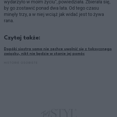
wydarzyło w moim życiu", powiedziała. Zbierała się,
by go zostawić ponad dwa lata. Od tego czasu
minęły trzy, a w niej wciąż jak widać jest to żywa
rana.
Czytaj także:
Dopóki siostra sama nie zechce uwolnić się z toksycznego
związku, nikt nie będzie w stanie jej pomóc
HISTORIE OSOBISTE