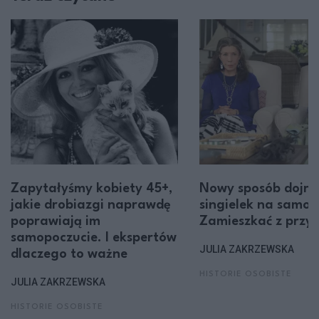
Zapytałyśmy kobiety 45+,
Nowy sposób dojrz
jakie drobiazgi naprawdę
singielek na samot
poprawiają im
Zamieszkać z przyj
samopoczucie. I ekspertów
JULIA ZAKRZEWSKA
dlaczego to ważne
HISTORIE OSOBISTE
JULIA ZAKRZEWSKA
HISTORIE OSOBISTE