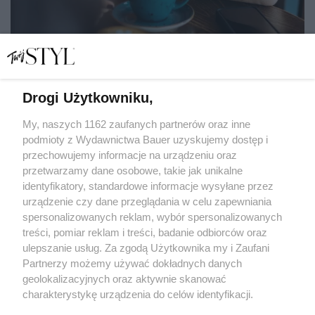
Drogi Użytkowniku,
Boję się stracić przyjaciółkę, ale nie akceptuję jej nowego
partnera. Już nie mogę tego ukrywać
My, naszych 1162 zaufanych partnerów oraz inne
podmioty z Wydawnictwa Bauer uzyskujemy dostęp i
przechowujemy informacje na urządzeniu oraz
JULIA ZAKRZEWSKA
przetwarzamy dane osobowe, takie jak unikalne
HISTORIE OSOBISTE
identyfikatory, standardowe informacje wysyłane przez
urządzenie czy dane przeglądania w celu zapewniania
spersonalizowanych reklam, wybór spersonalizowanych
treści, pomiar reklam i treści, badanie odbiorców oraz
ulepszanie usług. Za zgodą Użytkownika my i Zaufani
Partnerzy możemy używać dokładnych danych
geolokalizacyjnych oraz aktywnie skanować
charakterystykę urządzenia do celów identyfikacji.
Ponieważ cenimy Twoją prywatność, prosimy o zgodę na