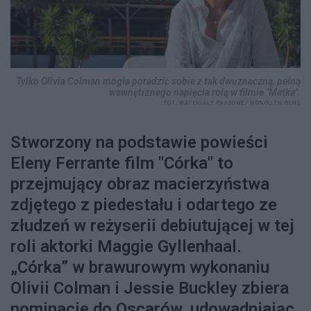
Tylko Olivia Colman mogła poradzić sobie z tak dwuznaczną, pełną
wewnętrznego napięcia rolą w filmie "Matka".
FOT. MATERIAŁY PRASOWE/ MONOLITH FILMS
Stworzony na podstawie powieści
Eleny Ferrante film "Córka" to
przejmujący obraz macierzyństwa
zdjętego z piedestału i odartego ze
złudzeń w reżyserii debiutującej w tej
roli aktorki Maggie Gyllenhaal.
„Córka” w brawurowym wykonaniu
Olivii Colman i Jessie Buckley zbiera
nominacje do Oscarów, udowadniając