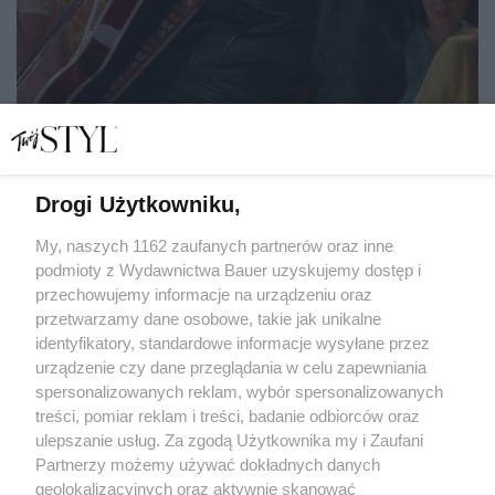
Drogi Użytkowniku,
Król powrócił! Recenzja nowego filmu "Elvis" z Austinem
Butlerem. Czy faktycznie rzuca widownię na kolana?
My, naszych 1162 zaufanych partnerów oraz inne
podmioty z Wydawnictwa Bauer uzyskujemy dostęp i
przechowujemy informacje na urządzeniu oraz
ANNA GRZELCZAK
przetwarzamy dane osobowe, takie jak unikalne
KULTURA
identyfikatory, standardowe informacje wysyłane przez
urządzenie czy dane przeglądania w celu zapewniania
spersonalizowanych reklam, wybór spersonalizowanych
treści, pomiar reklam i treści, badanie odbiorców oraz
ulepszanie usług. Za zgodą Użytkownika my i Zaufani
Partnerzy możemy używać dokładnych danych
geolokalizacyjnych oraz aktywnie skanować