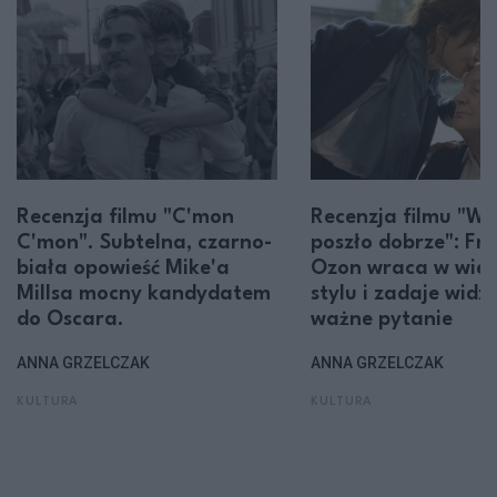
Recenzja filmu "C'mon
Recenzja filmu "Ws
C'mon". Subtelna, czarno-
poszło dobrze": Fr
biała opowieść Mike'a
Ozon wraca w wiel
Millsa mocny kandydatem
stylu i zadaje wid
do Oscara.
ważne pytanie
ANNA GRZELCZAK
ANNA GRZELCZAK
KULTURA
KULTURA