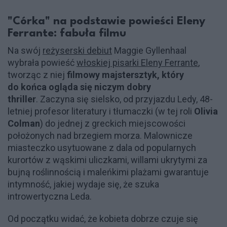
"Córka" na podstawie powieści Eleny
Ferrante: fabuła filmu
Na swój
reżyserski debiut
Maggie Gyllenhaal
wybrała powieść
włoskiej pisarki Eleny Ferrante
,
tworząc z niej
filmowy majstersztyk, który
do końca ogląda się niczym dobry
thriller
. Zaczyna się sielsko, od przyjazdu Ledy, 48-
letniej profesor literatury i tłumaczki (w tej roli
Olivia
Colman
) do jednej z greckich miejscowości
położonych nad brzegiem morza. Malownicze
miasteczko usytuowane z dala od popularnych
kurortów z wąskimi uliczkami, willami ukrytymi za
bujną roślinnością i maleńkimi plażami gwarantuje
intymność, jakiej wydaje się, że szuka
introwertyczna Leda.
Od początku widać, że kobieta dobrze czuje się