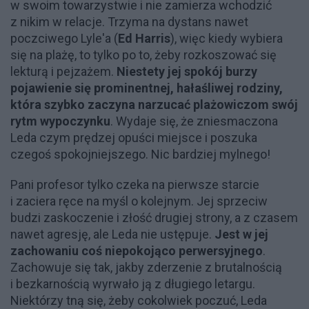
w swoim towarzystwie i nie zamierza wchodzić
z nikim w relacje. Trzyma na dystans nawet
poczciwego Lyle'a (
Ed Harris
), więc kiedy wybiera
się na plażę, to tylko po to, żeby rozkoszować się
lekturą i pejzażem.
Niestety jej spokój burzy
pojawienie się prominentnej, hałaśliwej rodziny,
która szybko zaczyna narzucać plażowiczom swój
rytm wypoczynku
. Wydaje się, że zniesmaczona
Leda czym prędzej opuści miejsce i poszuka
czegoś spokojniejszego. Nic bardziej mylnego!
Pani profesor tylko czeka na pierwsze starcie
i zaciera ręce na myśl o kolejnym. Jej sprzeciw
budzi zaskoczenie i złość drugiej strony, a z czasem
nawet agresję, ale Leda nie ustępuje.
Jest w jej
zachowaniu coś niepokojąco perwersyjnego
.
Zachowuje się tak, jakby zderzenie z brutalnością
i bezkarnością wyrwało ją z długiego letargu.
Niektórzy tną się, żeby cokolwiek poczuć, Leda