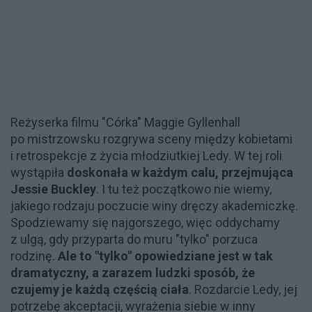
Reżyserka filmu "Córka" Maggie Gyllenhall
po mistrzowsku rozgrywa sceny między kobietami
i retrospekcje z życia młodziutkiej Ledy. W tej roli
wystąpiła
doskonała w każdym calu, przejmująca
Jessie Buckley
. I tu też początkowo nie wiemy,
jakiego rodzaju poczucie winy dręczy akademiczkę.
Spodziewamy się najgorszego, więc oddychamy
z ulgą, gdy przyparta do muru "tylko" porzuca
rodzinę.
Ale to "tylko" opowiedziane jest w tak
dramatyczny, a zarazem ludzki sposób, że
czujemy je każdą częścią ciała
. Rozdarcie Ledy, jej
potrzebę akceptacji, wyrażenia siebie w inny